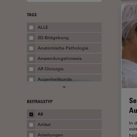
TAGS
ALLE
3D-Bildgebung
Anatomische Pathologie
Anwendungshinweis
AR Chirurgie
Augenheilkunde
Augmented Reality
Se
Ausbildung
BEITRAGSTYP
Au
Automatisierte Mikroskopie
All
Automobilindustrie und
In 
Artikel
Transport
mit
Anleitungen
hoc