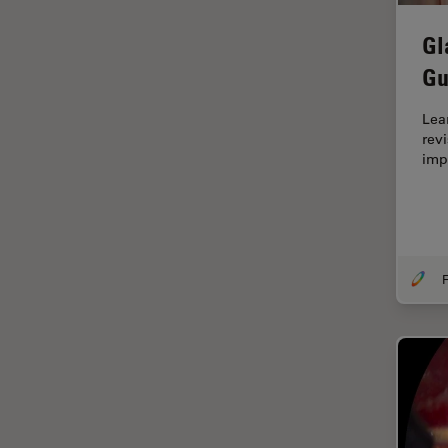
Ergonomie
Gl
F-Techniques
Gu
Färbung
Lea
FLIM
rev
(Fluoreszenzlebensdauer-
imp
Imaging-Mikroskopie)
Fluoreszenz
Fluoreszenzproteine
Fluorophore
F
FluoSync
Forensik
Fortgeschrittene Bildgebung
und Analyse von Gewebe
Fortgeschrittene
Mikroskopietechniken