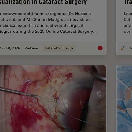
sualization in Cataract Surgery
Tr
n renowned ophthalmic surgeons, Dr. Hussein
Lear
uhtaseb and Mr. Simon Madge, as they share
Coh
r clinical expertise and real-world surgical
and 
ategies during the 2025 Online Cataract Surgery…
dono
Mar 18, 2026
Webinar
Kataraktchirurgie
M
Expert Techniques fo