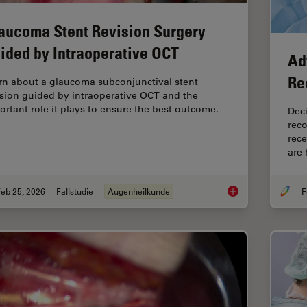
aucoma Stent Revision Surgery
ided by Intraoperative OCT
Ad
Re
rn about a glaucoma subconjunctival stent
ision guided by intraoperative OCT and the
ortant role it plays to ensure the best outcome.
Deci
reco
rece
are
eb 25, 2026
Fallstudie
Augenheilkunde
F
Glaucoma Stent Revi