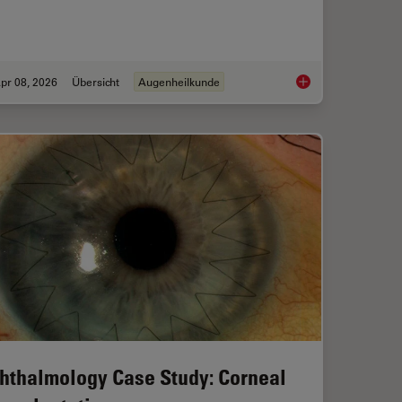
pr 08, 2026
Übersicht
Augenheilkunde
oren für die Auswahl eines Dentalmikroskops
4 Key Benefits of 3D
hthalmology Case Study: Corneal