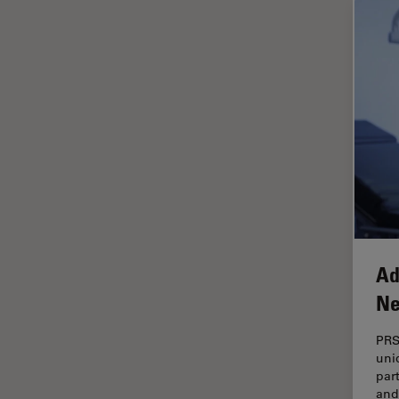
In vivo
Ganzkörperbildgebung
Industrielle Mikroskopie
Inspektionsmikroskopie
Intraoperative OCT
Inverted Microscopy
Ionenstrahlätzen
Kameras
Kataraktchirurgie
Klinische Pathologie
Ad
Kohärentes Raman-
Ne
Streumikroskop (CRS)
PRS
Konfokalmikroskopie
uni
Krebsforschung
par
and