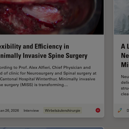
exibility and Efficiency in
A 
nimally Invasive Spine Surgery
Ne
Mi
ording to Prof. Alex Alfieri, Chief Physician and
d of clinic for Neurosurgery and Spinal surgery at
Neu
 Cantonal Hospital Winterthur, Minimally invasive
deli
ne surgery (MISS) is transforming…
stru
clea
an 26, 2026
Interview
Wirbelsäulenchirurgie
D
Flexibility and Effi