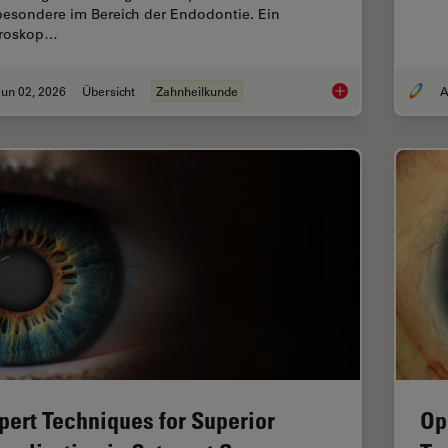
besondere im Bereich der Endodontie. Ein
roskop…
un 02, 2026
Übersicht
Zahnheilkunde
A
Sechs wichtige Fakt
pert Techniques for Superior
Op