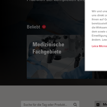
Wir und uns
uns direkt z
Ihnen auf G
bereitzuste
Beliebt
Show subnavigation
die Wirksam
dem sowie d
Einwilligun
ändern. Les
Medizinische
A 
Leica Micro
Fachgebiete
Me