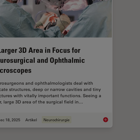
Larger 3D Area in Focus for
urosurgical and Ophthalmic
croscopes
rosurgeons and ophthalmologists deal with
cate structures, deep or narrow cavities and tiny
ctures with vitally important functions. Seeing a
r, large 3D area of the surgical field in…
ec 18, 2025
Artikel
Neurochirurgie
ciency in Minimally Invasive Spine Surgery
A Larger 3D Area in