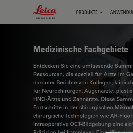
Leica Microsystems Logo
PRODUKTE
ANWENDU
Medizinische Fachgebiete
Entdecken Sie eine umfassende Sammlun
Ressourcen, die speziell für Ärzte im 
darunter Berichte von Kollegen, klinisc
für Neurochirurgen, Augenärzte, plasti
HNO-Ärzte und Zahnärzte. Diese Samml
Fortschritte in der chirurgischen Mikro
chirurgische Technologien wie AR-Fluor
intraoperative OCT-Bildgebung eine si
Präzision bei komplexen Eingriffen erm