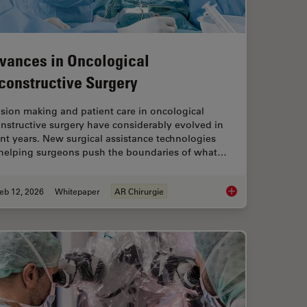
vances in Oncological
constructive Surgery
sion making and patient care in oncological
nstructive surgery have considerably evolved in
nt years. New surgical assistance technologies
 helping surgeons push the boundaries of what…
eb 12, 2026
Whitepaper
AR Chirurgie
sion Surgery Guided by Intraoperative OCT
Advances in Oncolog