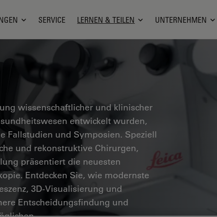
NGEN
SERVICE
LERNEN & TEILEN
UNTERNEHMEN
g wissenschaftlicher und klinischer
Gesundheitswesen entwickelt wurden,
he Fallstudien und Symposien. Speziell
sche und rekonstruktive Chirurgen,
ung präsentiert die neuesten
skopie. Entdecken Sie, wie modernste
eszenz, 3D-Visualisierung und
chere Entscheidungsfindung und
öglichen.