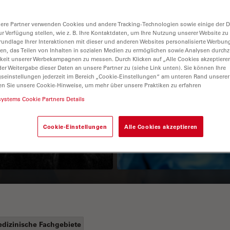
ere Partner verwenden Cookies und andere Tracking-Technologien sowie einige der Da
ur Verfügung stellen, wie z. B. Ihre Kontaktdaten, um Ihre Nutzung unserer Website zu
rundlage Ihrer Interaktionen mit dieser und anderen Websites personalisierte Werbun
llen, das Teilen von Inhalten in sozialen Medien zu ermöglichen sowie Analysen durc
keit unserer Werbekampagnen zu messen. Durch Klicken auf „Alle Cookies akzeptiere
er Weitergabe dieser Daten an unsere Partner zu (siehe Link unten). Sie können Ihre
gseinstellungen jederzeit im Bereich „Cookie-Einstellungen“ am unteren Rand unserer
en Sie unsere Cookie-Hinweise, um mehr über unsere Praktiken zu erfahren
Guide to OCT
How to Drape a
systems Cookie Partners Details
Surgical Microscop
Cookie-Einstellungen
Alle Cookies akzeptieren
dizinische Fachgebiete