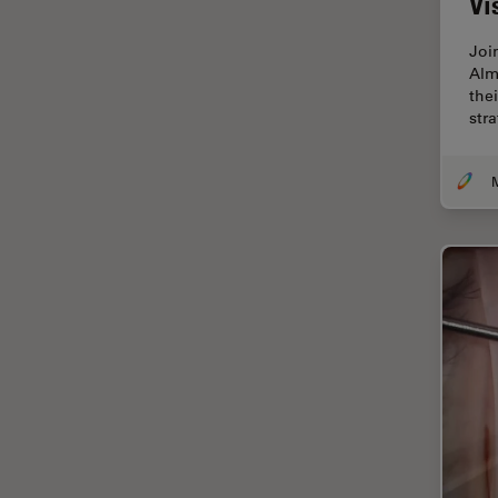
Vi
Chirurgische Mikroskopie
CLEM
Joi
Alm
Contrast Methods in Light
thei
Microscopy
str
Cryo REM
DIC-Mikroskopie
Digitale Mikroskopie
Drosophila-Forschung
Dunkelfeldmikroskopie
Elektronenmikroskopie
Elektronenmikroskopie
Probenvorbereitung
Elektronik- und
Halbleiterindustrie
EMBL Imaging Centre