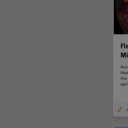
FRAP
FRET
Geschichte
Glaucomchirurgie
Fl
Grundlagen der Mikroskopie
Mi
Grundlegende
Mikroskopietechniken
Acc
Gynäkologie and Urologie
Hea
the
Hochdruckgefrieren
spi
Hornhautchirurgie
HyD
J
Immunfluoreszenz
Imperial Imaging Hub