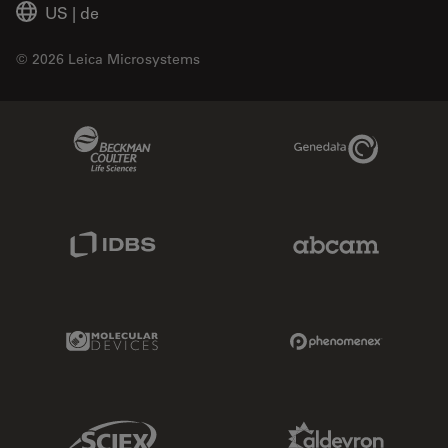
US
|
de
© 2026 Leica Microsystems
Beckman Coulter Link
Genedata Link
IDBS Link
Abcam Limited
Molecular Devices Link
Phenomenex L
Sciex Link
Aldevron Link