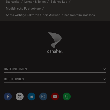
Startseite
Lernen & Teilen
Science Lab
Medizinische Fachgebiete
Sechs wichtige Faktoren für die Auswahl eines Dentalmikroskops
Danaher Logo
Footer
UNTERNEHMEN
RECHTLICHES
Facebook
X
LinkedIn
Instagram
YouTube
Glassdoor