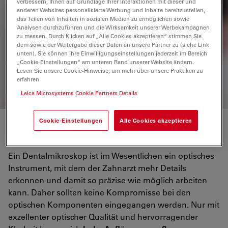
verbessern, Ihnen auf Grundlage Ihrer Interaktionen mit dieser und
anderen Websites personalisierte Werbung und Inhalte bereitzustellen,
M320 D
das Teilen von Inhalten in sozialen Medien zu ermöglichen sowie
Analysen durchzuführen und die Wirksamkeit unserer Werbekampagnen
Genießen Sie eine bessere Visualisierung bei
zu messen. Durch Klicken auf „Alle Cookies akzeptieren“ stimmen Sie
chirurgischen Eingriffen und Untersuchungen,
dem sowie der Weitergabe dieser Daten an unsere Partner zu (siehe Link
profitieren Sie von einem gesteigerten körperlichen
unten). Sie können Ihre Einwilligungseinstellungen jederzeit im Bereich
Wohlbefinden und zeigen Sie Ihren Fachkollegen und
„Cookie-Einstellungen“ am unteren Rand unserer Website ändern.
Ihren Patienten Ihre Expertise in atemberaubenden 4K-
Lesen Sie unsere Cookie-Hinweise, um mehr über unsere Praktiken zu
Bildern.
erfahren
Leica Microsystems Cookie Partners Details
Cookie-Einstellungen
Alle Cookies akzeptieren
Optische Qualität
Ein Dentalmikroskop ist im Wesentlichen ein optisches
Instrument, mit dem der Zahnarzt mehr Details
erkennen und damit so präzise wie möglich arbeiten
kann. Daher sollten keine Kompromisse bei den
optischen Komponenten eingegangen werden. Nur mit
exzellenter optischer Qualität und hervorragender