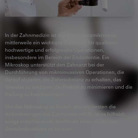
In der Zahnmedizin ist das Operationsmikroskop
mittlerweile ein wichtiges Werkzeug für qualitativ
hochwertige und erfolgreiche Operationen,
insbesondere im Bereich der Endodontie. Ein
Mikroskop unterstützt den Zahnarzt bei der
Durchführung von mikroinvasiven Operationen, die
darauf abzielen. die Zahnsubstanz zu erhalten, das
Gewebe zu schützen, die Risiken zu minimieren und die
Heilung zu beschleunigen.
Um das Mikroskop zu finden, das am besten die
Anforderungen des Zahnarztes erfüllt, ist es hilfreich,
einige entscheidende Merkmale eines modernen
Dentalmikroskops zu kennen.