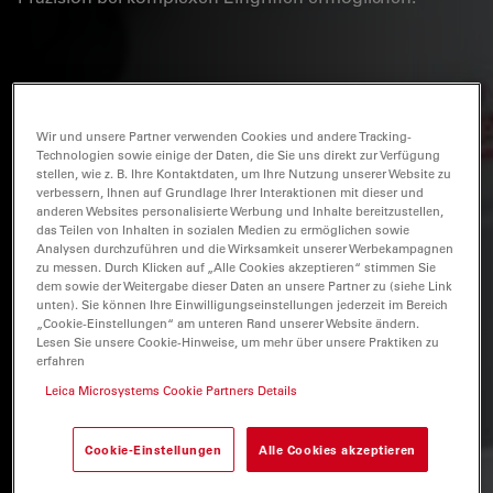
Wir und unsere Partner verwenden Cookies und andere Tracking-
Technologien sowie einige der Daten, die Sie uns direkt zur Verfügung
stellen, wie z. B. Ihre Kontaktdaten, um Ihre Nutzung unserer Website zu
verbessern, Ihnen auf Grundlage Ihrer Interaktionen mit dieser und
anderen Websites personalisierte Werbung und Inhalte bereitzustellen,
das Teilen von Inhalten in sozialen Medien zu ermöglichen sowie
Analysen durchzuführen und die Wirksamkeit unserer Werbekampagnen
zu messen. Durch Klicken auf „Alle Cookies akzeptieren“ stimmen Sie
dem sowie der Weitergabe dieser Daten an unsere Partner zu (siehe Link
unten). Sie können Ihre Einwilligungseinstellungen jederzeit im Bereich
„Cookie-Einstellungen“ am unteren Rand unserer Website ändern.
Lesen Sie unsere Cookie-Hinweise, um mehr über unsere Praktiken zu
erfahren
Leica Microsystems Cookie Partners Details
Cookie-Einstellungen
Alle Cookies akzeptieren