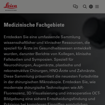
Leica Microsystems Logo
Togg
Suchbegrif
Medizinische Fachgebiete
Entdecken Sie eine umfassende Sammlung
wissenschaftlicher und klinischer Ressourcen, die
speziell für Ärzte im Gesundheitswesen entwickelt
wurden, darunter Berichte von Kollegen, klinische
Fallstudien und Symposien. Speziell für
Neurochirurgen, Augenärzte, plastische und
rekonstruktive Chirurgen, HNO-Ärzte und Zahnärzte.
Diese Sammlung präsentiert die neuesten Fortschritte
in der chirurgischen Mikroskopie. Entdecken Sie, wie
modernste chirurgische Technologien wie AR-
Fluoreszenz, 3D-Visualisierung und intraoperative OCT-
Bildgebung eine sichere Entscheidungsfindung und
Präzision bei komplexen Eingriffen ermöglichen.