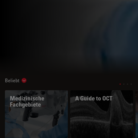
Beliebt
Show subnavigation
Medizinische
A Guide to OCT
Fachgebiete