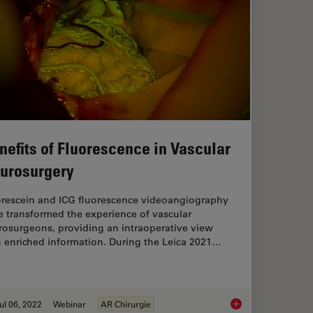
nefits of Fluorescence in Vascular
urosurgery
orescein and ICG fluorescence videoangiography
e transformed the experience of vascular
rosurgeons, providing an intraoperative view
h enriched information. During the Leica 2021…
ul 06, 2022
Webinar
AR Chirurgie
ssisted Navigation in Neuro-Oncological Surgery
Benefits of Fluoresc