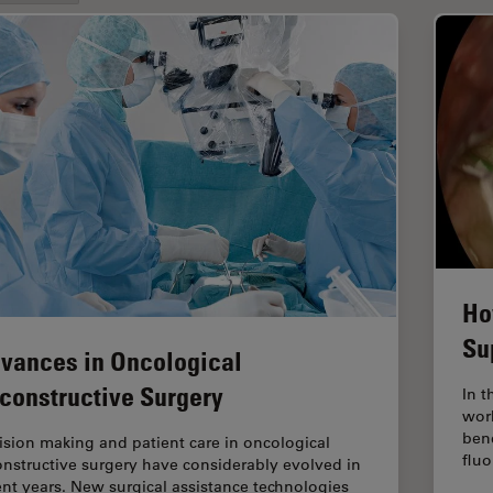
Ho
Su
vances in Oncological
constructive Surgery
In t
work
ben
ision making and patient care in oncological
fluo
onstructive surgery have considerably evolved in
ent years. New surgical assistance technologies