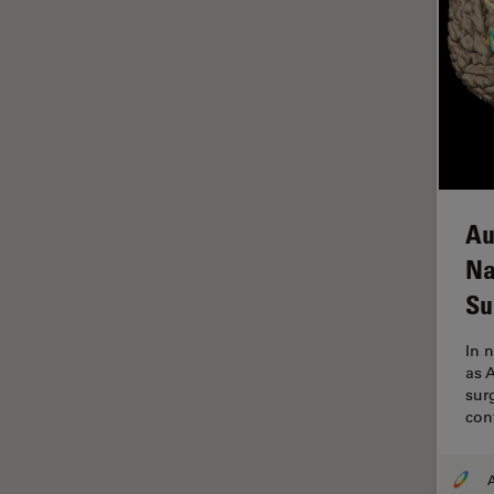
FRAP
FRET
Geschichte
Glaucomchirurgie
Grundlagen der Mikroskopie
Grundlegende
Au
Mikroskopietechniken
Na
Gynäkologie and Urologie
Su
Hochdruckgefrieren
In 
Hornhautchirurgie
as 
HyD
surg
con
Immunfluoreszenz
Imperial Imaging Hub