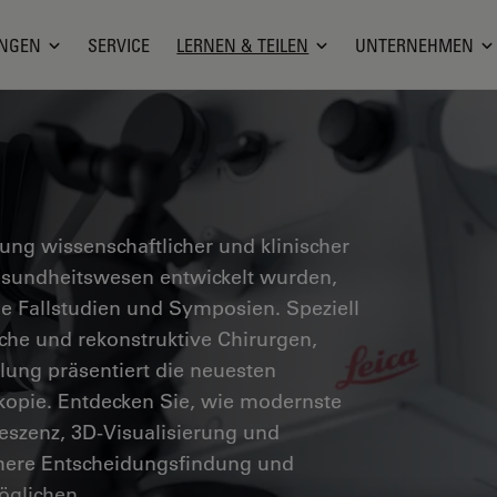
NGEN
SERVICE
LERNEN & TEILEN
UNTERNEHMEN
g wissenschaftlicher und klinischer
Gesundheitswesen entwickelt wurden,
he Fallstudien und Symposien. Speziell
sche und rekonstruktive Chirurgen,
ung präsentiert die neuesten
skopie. Entdecken Sie, wie modernste
eszenz, 3D-Visualisierung und
chere Entscheidungsfindung und
öglichen.