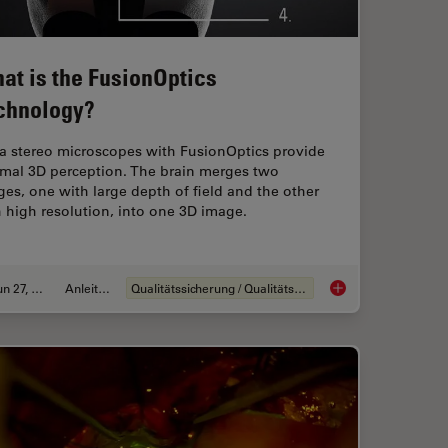
at is the FusionOptics
chnology?
ca stereo microscopes with FusionOptics provide
imal 3D perception. The brain merges two
es, one with large depth of field and the other
 high resolution, into one 3D image.
Jun 27, 2023
Anleitung
Qualitätssicherung / Qualitätskontrolle
Transformation von neurochirurgischen Verfahren
What is the FusionOp