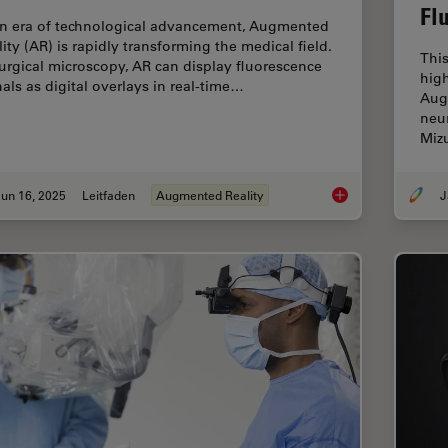
Fl
an era of technological advancement, Augmented
lity (AR) is rapidly transforming the medical field.
This
surgical microscopy, AR can display fluorescence
high
nals as digital overlays in real-time…
Aug
neur
Miz
un 16, 2025
Leitfaden
Augmented Reality
J
The Guide to Augmen