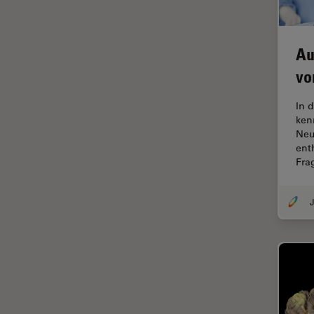
Ergonomie
F-Techniques
Au
Färbung
vo
FLIM
(Fluoreszenzlebensdauer-
In 
Imaging-Mikroskopie)
ken
Neu
Fluoreszenz
ent
Fr
Fluoreszenzproteine
Fluorophore
J
FluoSync
Forensik
Fortgeschrittene Bildgebung
und Analyse von Gewebe
Fortgeschrittene
Mikroskopietechniken