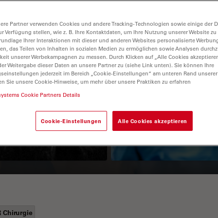
ere Partner verwenden Cookies und andere Tracking-Technologien sowie einige der Da
ur Verfügung stellen, wie z. B. Ihre Kontaktdaten, um Ihre Nutzung unserer Website zu
rundlage Ihrer Interaktionen mit dieser und anderen Websites personalisierte Werbun
llen, das Teilen von Inhalten in sozialen Medien zu ermöglichen sowie Analysen durc
keit unserer Werbekampagnen zu messen. Durch Klicken auf „Alle Cookies akzeptiere
er Weitergabe dieser Daten an unsere Partner zu (siehe Link unten). Sie können Ihre
gseinstellungen jederzeit im Bereich „Cookie-Einstellungen“ am unteren Rand unserer
en Sie unsere Cookie-Hinweise, um mehr über unsere Praktiken zu erfahren
Guide to OCT
How to Drape a
systems Cookie Partners Details
Surgical Microscop
Cookie-Einstellungen
Alle Cookies akzeptieren
 Chirurgie