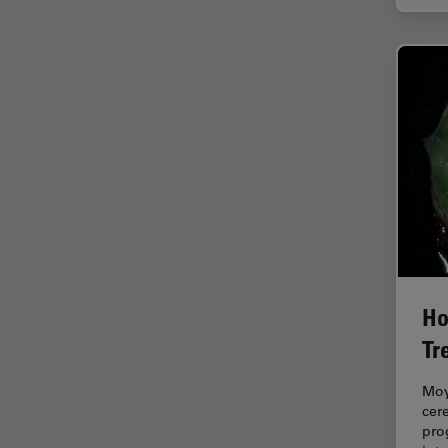
In vivo
Ganzkörperbildgebung
Industrielle Mikroskopie
Inspektionsmikroskopie
Intraoperative OCT
Inverted Microscopy
Ionenstrahlätzen
Kameras
Kataraktchirurgie
Klinische Pathologie
Ho
Kohärentes Raman-
Tr
Streumikroskop (CRS)
Konfokalmikroskopie
Moy
cer
Krebsforschung
pro