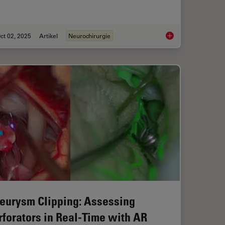
ct 02, 2025
Artikel
Neurochirurgie
ical Reconstructive Surgery
How AR Fluorescenc
eurysm Clipping: Assessing
rforators in Real-Time with AR