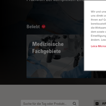
Wir und uns
uns direkt z
Ihnen auf G
bereitzuste
Beliebt
Show subnavigation
die Wirksam
dem sowie d
Einwilligun
ändern. Les
Medizinische
A 
Leica Micro
Fachgebiete
AR