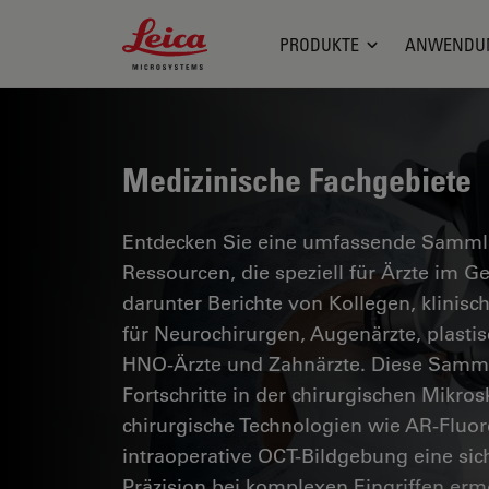
Leica Microsystems Logo
PRODUKTE
ANWENDU
Medizinische Fachgebiete
Entdecken Sie eine umfassende Sammlun
Ressourcen, die speziell für Ärzte im 
darunter Berichte von Kollegen, klinisc
für Neurochirurgen, Augenärzte, plasti
HNO-Ärzte und Zahnärzte. Diese Samml
Fortschritte in der chirurgischen Mikro
chirurgische Technologien wie AR-Fluor
intraoperative OCT-Bildgebung eine si
Präzision bei komplexen Eingriffen erm