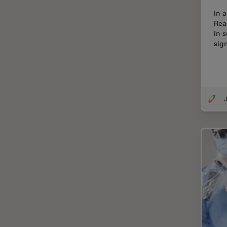
Chirurgische Mikroskopie
In 
CLEM
Rea
In 
Contrast Methods in Light
sig
Microscopy
Cryo REM
DIC-Mikroskopie
Digitale Mikroskopie
J
Drosophila-Forschung
Dunkelfeldmikroskopie
Elektronenmikroskopie
Elektronenmikroskopie
Probenvorbereitung
Elektronik- und
Halbleiterindustrie
EMBL Imaging Centre