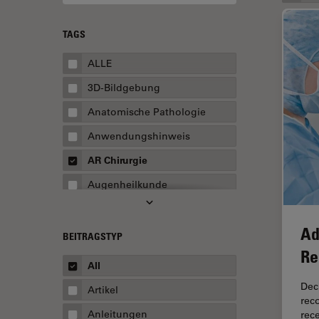
TAGS
ALLE
3D-Bildgebung
Anatomische Pathologie
Anwendungshinweis
AR Chirurgie
Augenheilkunde
Augmented Reality
Ad
Ausbildung
BEITRAGSTYP
Re
Automatisierte Mikroskopie
All
Automobilindustrie und
Dec
Artikel
Transport
rec
Anleitungen
rec