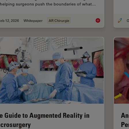
 helping surgeons push the boundaries of what…
eb 12, 2026
Whitepaper
AR Chirurgie
O
Advances in Oncolog
e Guide to Augmented Reality in
An
crosurgery
Pe