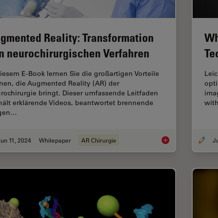
gmented Reality: Transformation
Wh
n neurochirurgischen Verfahren
Te
diesem E-Book lernen Sie die großartigen Vorteile
Lei
nen, die Augmented Reality (AR) der
opt
rochirurgie bringt. Dieser umfassende Leitfaden
imag
hält erklärende Videos, beantwortet brennende
with
agen…
un 11, 2024
Whitepaper
AR Chirurgie
Augmented Reality: 