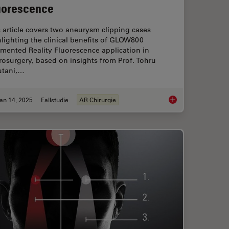
uorescence
 article covers two aneurysm clipping cases
lighting the clinical benefits of GLOW800
mented Reality Fluorescence application in
osurgery, based on insights from Prof. Tohru
utani,…
an 14, 2025
Fallstudie
AR Chirurgie
ted Reality in Microsurgery
Aneurysm Clipping: A