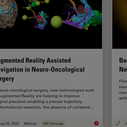
gmented Reality Assisted
Be
vigation in Neuro-Oncological
Ne
rgery
Flu
hav
neuro-oncological surgery, new technologies such
neu
Augmented Reality are helping to improve
wit
ical precision enabling a precise trajectory,
formational resection, the absence of collateral…
Aug 25, 2022
Webinar
AR Chirurgie
J
Augmented Reality A