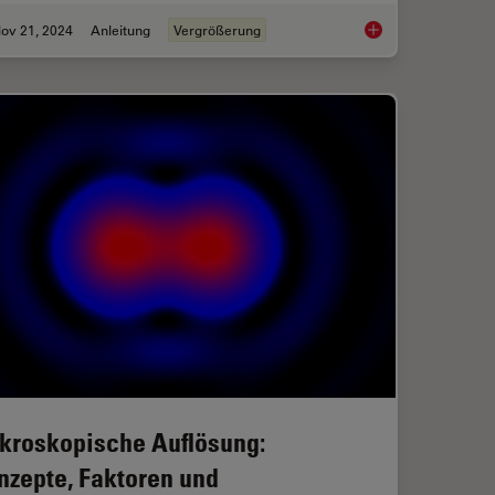
ov 21, 2024
Anleitung
Vergrößerung
icroscope Images
What is Empty Magni
kroskopische Auflösung:
nzepte, Faktoren und