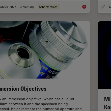
eb 04, 2025
Anleitung
Schärfentiefe
N
Depth of Field in M
mersion Objectives
Mi
 an immersion objective, which has a liquid
ium between it and the specimen being
Ko
erved, helps increase the numerical aperture and