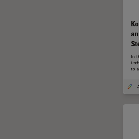
Ergonomie
F-Techniques
Ko
Färbung
an
FLIM
St
(Fluoreszenzlebensdauer-
Imaging-Mikroskopie)
In t
Fluoreszenz
tec
to 
Fluoreszenzproteine
Fluorophore
A
FluoSync
Forensik
Fortgeschrittene Bildgebung
und Analyse von Gewebe
Fortgeschrittene
Mikroskopietechniken