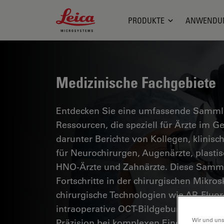
Leica Microsystems Logo
PRODUKTE
ANWENDU
Medizinische Fachgebiete
Entdecken Sie eine umfassende Sammlun
Ressourcen, die speziell für Ärzte im 
darunter Berichte von Kollegen, klinisc
für Neurochirurgen, Augenärzte, plasti
HNO-Ärzte und Zahnärzte. Diese Samml
Fortschritte in der chirurgischen Mikro
chirurgische Technologien wie AR-Fluor
intraoperative OCT-Bildgebung eine si
Wir und uns
Präzision bei komplexen Eingriffen erm