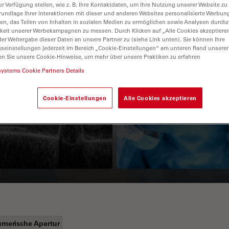
ur Verfügung stellen, wie z. B. Ihre Kontaktdaten, um Ihre Nutzung unserer Website zu
rundlage Ihrer Interaktionen mit dieser und anderen Websites personalisierte Werbun
llen, das Teilen von Inhalten in sozialen Medien zu ermöglichen sowie Analysen durc
keit unserer Werbekampagnen zu messen. Durch Klicken auf „Alle Cookies akzeptiere
er Weitergabe dieser Daten an unsere Partner zu (siehe Link unten). Sie können Ihre
gseinstellungen jederzeit im Bereich „Cookie-Einstellungen“ am unteren Rand unserer
en Sie unsere Cookie-Hinweise, um mehr über unsere Praktiken zu erfahren
systems Cookie Partners Details
Guide to OCT
How to Drape a
Cookie-Einstellungen
Alle Cookies akzeptieren
Surgical Microscop
merische Apertur