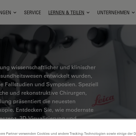
NGEN
SERVICE
LERNEN & TEILEN
UNTERNEHMEN
g wissenschaftlicher und klinischer
Gesundheitswesen entwickelt wurden,
he Fallstudien und Symposien. Speziell
sche und rekonstruktive Chirurgen,
ung präsentiert die neuesten
skopie. Entdecken Sie, wie modernste
eszenz, 3D-Visualisierung und
chere Entscheidungsfindung und
ere Partner verwenden Cookies und andere Tracking-Technologien sowie einige der Da
öglichen.