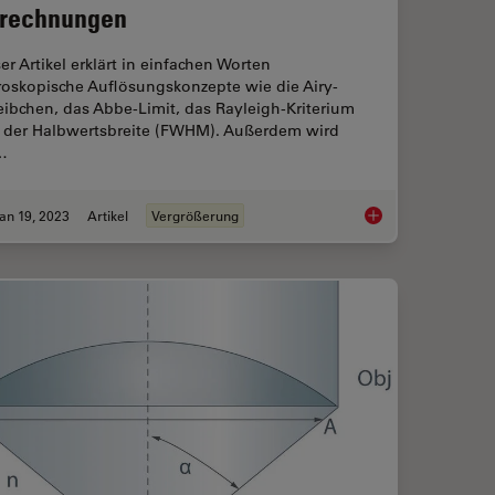
rechnungen
er Artikel erklärt in einfachen Worten
roskopische Auflösungskonzepte wie die Airy-
ibchen, das Abbe-Limit, das Rayleigh-Kriterium
 der Halbwertsbreite (FWHM). Außerdem wird
…
an 19, 2023
Artikel
Vergrößerung
es
Mikroskopische Aufl