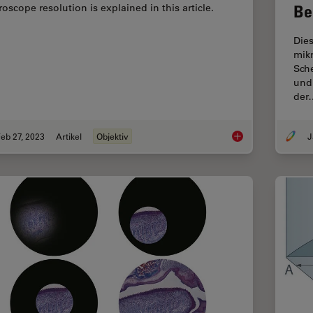
Be
roscope resolution is explained in this article.
Dies
mik
Sche
und
der
eb 27, 2023
Artikel
Objektiv
J
Immersion Objectiv