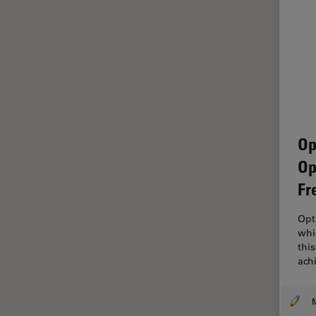
FRAP
FRET
Geschichte
Glaucomchirurgie
Grundlagen der Mikroskopie
Grundlegende
Op
Mikroskopietechniken
Op
Gynäkologie and Urologie
Fr
Hochdruckgefrieren
Opt
Hornhautchirurgie
whi
thi
HyD
ach
Immunfluoreszenz
Imperial Imaging Hub