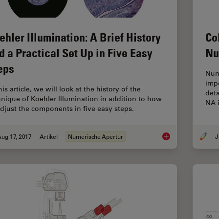
ehler Illumination: A Brief History
Co
d a Practical Set Up in Five Easy
Nu
eps
Nume
impo
his article, we will look at the history of the
det
hnique of Koehler Illumination in addition to how
NA i
adjust the components in five easy steps.
ug 17, 2017
Artikel
Numerische Apertur
J
Koehler Illumination: