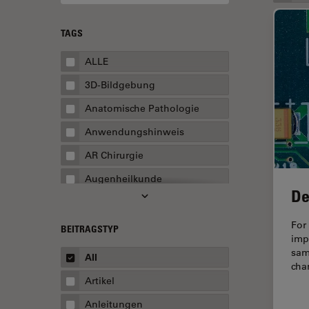
TAGS
ALLE
3D-Bildgebung
Anatomische Pathologie
Anwendungshinweis
AR Chirurgie
Augenheilkunde
De
Augmented Reality
For
Ausbildung
BEITRAGSTYP
imp
Automatisierte Mikroskopie
sam
All
cha
Automobilindustrie und
Artikel
Transport
Anleitungen