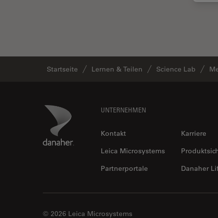
In vivo
Ganzkörperbildgebung
Industrielle Mikroskopie
Inspektionsmikroskopie
Intraoperative OCT
Startseite
Lernen & Teilen
Science Lab
Me
Inverted Microscopy
Ionenstrahlätzen
Footer
Danaher Logo
UNTERNEHMEN
Kameras
Kataraktchirurgie
Kontakt
Karriere
Klinische Pathologie
Leica Microsystems
Produktsic
Kohärentes Raman-
Partnerportale
Danaher Li
Streumikroskop (CRS)
Konfokalmikroskopie
Krebsforschung
© 2026 Leica Microsystems