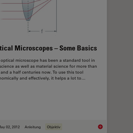
tical Microscopes – Some Basics
optical microscope has been a standard tool in
 science as well as material science for more than
and a half centuries now. To use this tool
omically and effectively, it helps a lot to…
ay 02, 2012
Anleitung
Objektiv
Interplay of Optical Components for Aberration Free Microscopy
Optical Microscopes