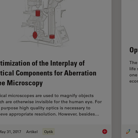
Op
timization of the Interplay of
The 
life
tical Components for Aberration
one 
ee Microscopy
econ
ical microscopes are used to magnify objects
ch are otherwise invisible for the human eye. For
s purpose high quality optics is necessary to
ieve appropriate resolution. However, besides…
May 31, 2017
Artikel
Optik
M
Optimization of the 