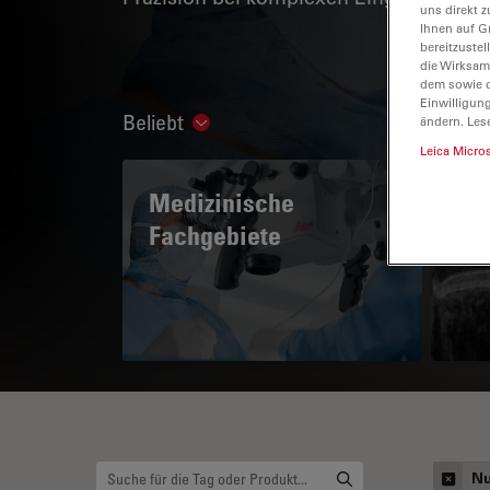
uns direkt z
Ihnen auf G
bereitzuste
die Wirksam
dem sowie d
Einwilligun
Beliebt
ändern. Les
Show subnavigation
Leica Micro
Medizinische
A 
Fachgebiete
Nu