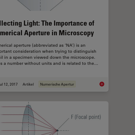
llecting Light: The Importance of
merical Aperture in Microscopy
rical aperture (abbreviated as ‘NA’) is an
rtant consideration when trying to distinguish
ail in a specimen viewed down the microscope.
s a number without units and is related to the…
ul 12, 2017
Artikel
Numerische Apertur
 A Brief History and a Practical Set Up in Five Easy Steps
Collecting Light: Th