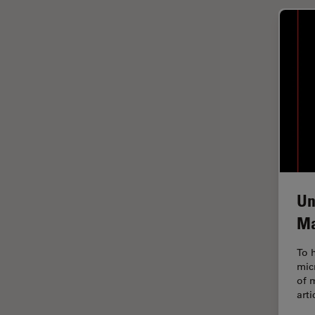
In vivo
Ganzkörperbildgebung
Industrielle Mikroskopie
Inspektionsmikroskopie
Intraoperative OCT
Inverted Microscopy
Ionenstrahlätzen
Kameras
Kataraktchirurgie
Un
Klinische Pathologie
Ma
Kohärentes Raman-
Streumikroskop (CRS)
To 
mic
Konfokalmikroskopie
of 
art
Krebsforschung