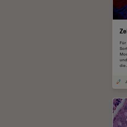
Ergonomie
F-Techniques
Färbung
Ze
FLIM
(Fluoreszenzlebensdauer-
Für
Imaging-Mikroskopie)
Sor
Mod
Fluoreszenz
und
di
Fluoreszenzproteine
Fluorophore
J
FluoSync
Forensik
Fortgeschrittene Bildgebung
und Analyse von Gewebe
Fortgeschrittene
Mikroskopietechniken