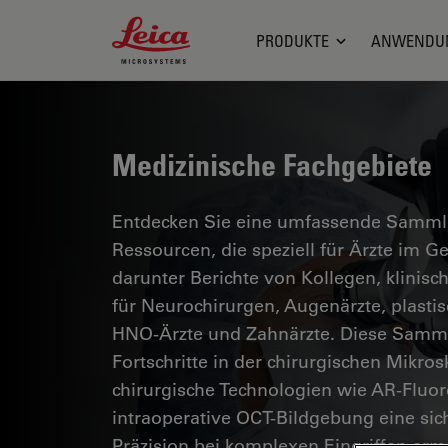
Leica Microsystems Logo
PRODUKTE
ANWENDU
Medizinische Fachgebiete
Entdecken Sie eine umfassende Sammlun
Ressourcen, die speziell für Ärzte im 
darunter Berichte von Kollegen, klinisc
für Neurochirurgen, Augenärzte, plasti
HNO-Ärzte und Zahnärzte. Diese Samml
Fortschritte in der chirurgischen Mikro
chirurgische Technologien wie AR-Fluor
intraoperative OCT-Bildgebung eine si
Präzision bei komplexen Eingriffen erm