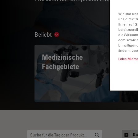
Wir und uns
uns direkt z
Ihnen auf G
bereitzuste
Beliebt
die Wirksam
Show subnavigation
dem sowie d
Einwilligun
ändern. Les
Medizinische
A 
Leica Micro
Fachgebiete
Ka