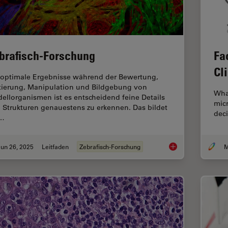
brafisch-Forschung
Fa
Cl
 optimale Ergebnisse während der Bewertung,
tierung, Manipulation und Bildgebung von
What
ellorganismen ist es entscheidend feine Details
micr
 Strukturen genauestens zu erkennen. Das bildet
deci
e…
un 26, 2025
Leitfaden
Zebrafisch-Forschung
M
Zebrafisch-Forschun