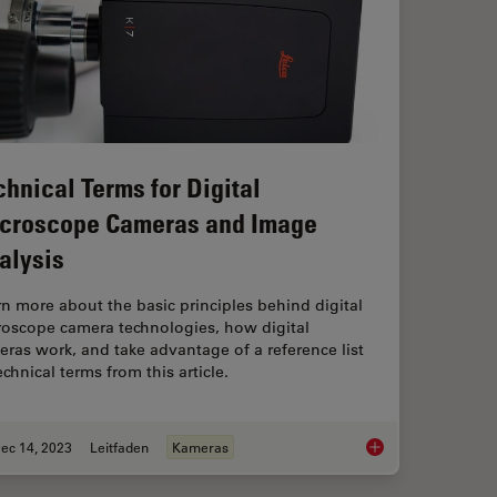
chnical Terms for Digital
croscope Cameras and Image
alysis
n more about the basic principles behind digital
roscope camera technologies, how digital
ras work, and take advantage of a reference list
echnical terms from this article.
ec 14, 2023
Leitfaden
Kameras
: Considerations on Camera Selection
Technical Terms for 