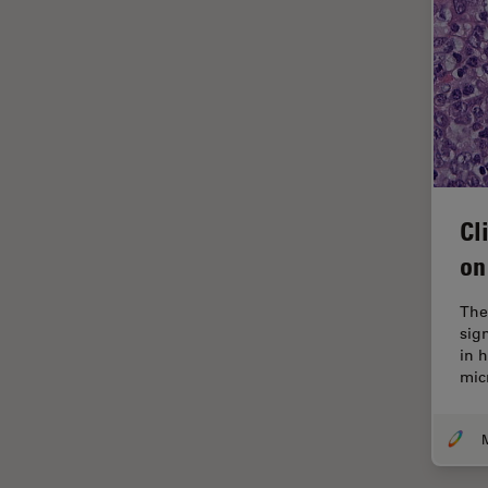
FRAP
FRET
Geschichte
Glaucomchirurgie
Grundlagen der Mikroskopie
Grundlegende
Cl
Mikroskopietechniken
on
Gynäkologie and Urologie
Hochdruckgefrieren
The
sig
Hornhautchirurgie
in 
mic
HyD
Immunfluoreszenz
Imperial Imaging Hub