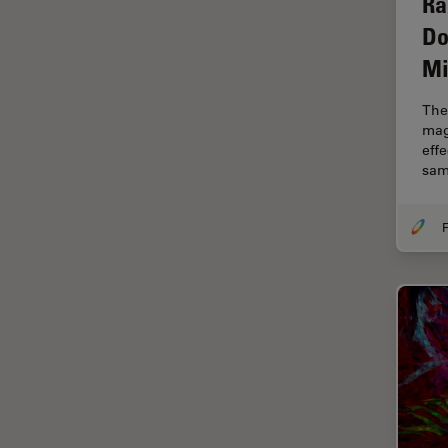
Ra
Chirurgische Mikroskopie
Do
CLEM
Mi
Contrast Methods in Light
Microscopy
The 
Cryo REM
mag
eff
DIC-Mikroskopie
sam
Digitale Mikroskopie
Drosophila-Forschung
F
Dunkelfeldmikroskopie
Elektronenmikroskopie
Elektronenmikroskopie
Probenvorbereitung
Elektronik- und
Halbleiterindustrie
EMBL Imaging Centre