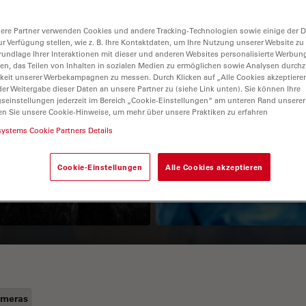
ere Partner verwenden Cookies und andere Tracking-Technologien sowie einige der Da
ur Verfügung stellen, wie z. B. Ihre Kontaktdaten, um Ihre Nutzung unserer Website zu
rundlage Ihrer Interaktionen mit dieser und anderen Websites personalisierte Werbun
llen, das Teilen von Inhalten in sozialen Medien zu ermöglichen sowie Analysen durc
keit unserer Werbekampagnen zu messen. Durch Klicken auf „Alle Cookies akzeptiere
er Weitergabe dieser Daten an unsere Partner zu (siehe Link unten). Sie können Ihre
gseinstellungen jederzeit im Bereich „Cookie-Einstellungen“ am unteren Rand unserer
en Sie unsere Cookie-Hinweise, um mehr über unsere Praktiken zu erfahren
Guide to OCT
How to Drape a
systems Cookie Partners Details
Surgical Microscop
Cookie-Einstellungen
Alle Cookies akzeptieren
meras