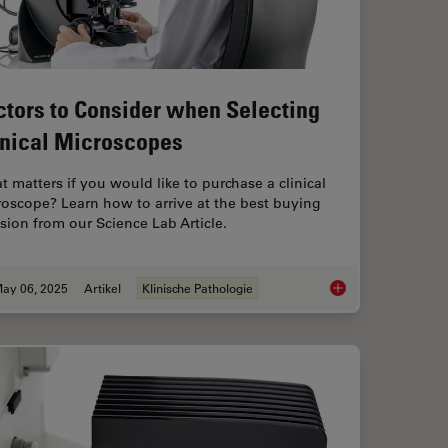
ctors to Consider when Selecting
inical Microscopes
 matters if you would like to purchase a clinical
oscope? Learn how to arrive at the best buying
sion from our Science Lab Article.
ay 06, 2025
Artikel
Klinische Pathologie
g
Factors to Consider 