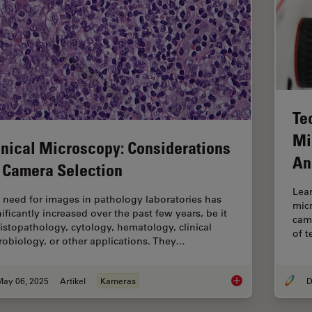
Te
Mi
inical Microscopy: Considerations
An
 Camera Selection
Lear
 need for images in pathology laboratories has
mic
nificantly increased over the past few years, be it
came
histopathology, cytology, hematology, clinical
of t
robiology, or other applications. They…
May 06, 2025
Artikel
Kameras
D
Clinical Microscopy