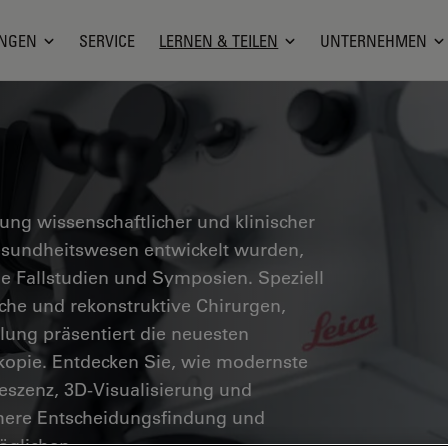
NGEN
SERVICE
LERNEN & TEILEN
UNTERNEHMEN
g wissenschaftlicher und klinischer
Gesundheitswesen entwickelt wurden,
he Fallstudien und Symposien. Speziell
sche und rekonstruktive Chirurgen,
ung präsentiert die neuesten
skopie. Entdecken Sie, wie modernste
eszenz, 3D-Visualisierung und
chere Entscheidungsfindung und
öglichen.