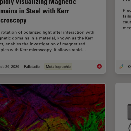
pidly Visualizing Magnetic
mains in Steel with Kerr
Pre
fail
croscopy
caus
medi
rotation of polarized light after interaction with
netic domains in a material, known as the Kerr
ect, enables the investigation of magnetized
ples with Kerr microscopy. It allows rapid…
eb 26, 2026
Fallstudie
Metallographie
Rapidly Visualizing 