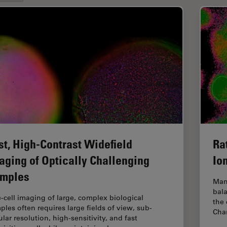
st, High-Contrast Widefield
Ra
aging of Optically Challenging
Io
mples
Man
bala
e‑cell imaging of large, complex biological
the 
ples often requires large fields of view, sub-
Chan
ular resolution, high-sensitivity, and fast