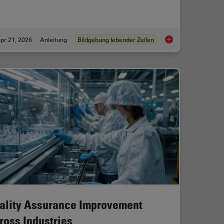
pr 21, 2026
Anleitung
Bildgebung lebender Zellen
Widefield Imaging of Optically Challenging Samples
Ratiometric Imaging 
ality Assurance Improvement
ross Industries