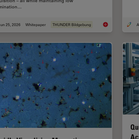
uisition – all while maintaining low
umination…
un 25, 2026
Whitepaper
THUNDER Bildgebung
A
Fast, High-Contrast 
Qu
Ac