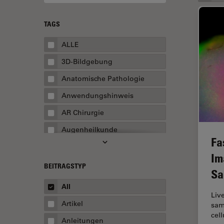
TAGS
ALLE
3D-Bildgebung
Anatomische Pathologie
Anwendungshinweis
AR Chirurgie
Augenheilkunde
Fa
Augmented Reality
Im
Ausbildung
BEITRAGSTYP
Sa
Automatisierte Mikroskopie
All
Liv
Automobilindustrie und
Artikel
sam
Transport
cell
Anleitungen