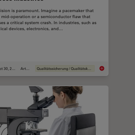
cision is paramount. Imagine a pacemaker that
s mid-operation or a semiconductor flaw that
es a critical system crash. In industries, such as
cal devices, electronics, and…
Oct 30, 2025
Artikel
Qualitätssicherung / Qualitätskontrolle
Magnetic Domains in Steel with Kerr Microscopy
Quality Assurance I