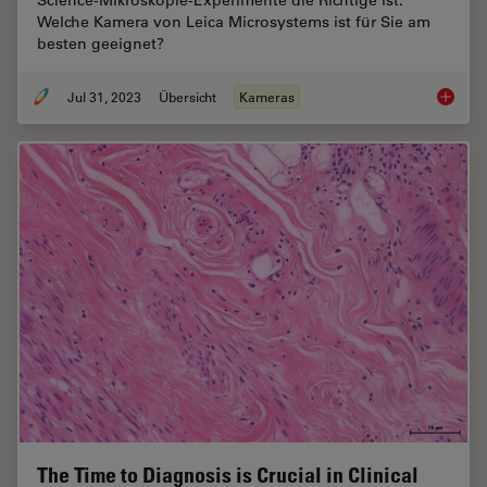
Science-Mikroskopie-Experimente die Richtige ist.
Welche Kamera von Leica Microsystems ist für Sie am
besten geeignet?
Jul 31, 2023
Übersicht
Kameras
Life-Sc
The Time to Diagnosis is Crucial in Clinical