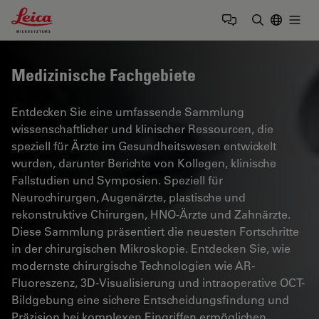
Leica Microsystems Logo
Togg
Suchbegrif
Medizinische Fachgebiete
Entdecken Sie eine umfassende Sammlung
wissenschaftlicher und klinischer Ressourcen, die
speziell für Ärzte im Gesundheitswesen entwickelt
wurden, darunter Berichte von Kollegen, klinische
Fallstudien und Symposien. Speziell für
Neurochirurgen, Augenärzte, plastische und
rekonstruktive Chirurgen, HNO-Ärzte und Zahnärzte.
Diese Sammlung präsentiert die neuesten Fortschritte
in der chirurgischen Mikroskopie. Entdecken Sie, wie
modernste chirurgische Technologien wie AR-
Fluoreszenz, 3D-Visualisierung und intraoperative OCT-
Bildgebung eine sichere Entscheidungsfindung und
Präzision bei komplexen Eingriffen ermöglichen.