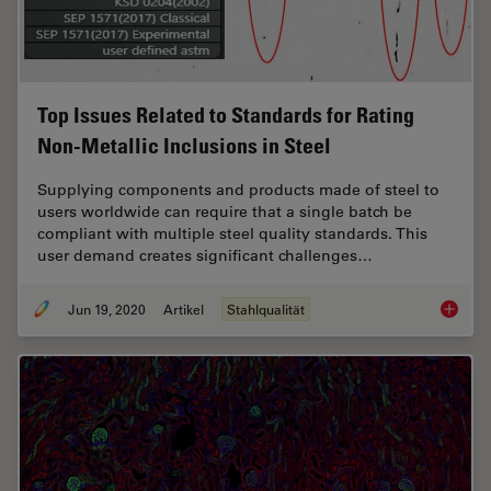
Top Issues Related to Standards for Rating
Non-Metallic Inclusions in Steel
Supplying components and products made of steel to
users worldwide can require that a single batch be
compliant with multiple steel quality standards. This
user demand creates significant challenges…
Jun 19, 2020
Artikel
Stahlqualität
Top Issu