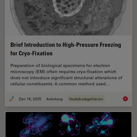
Brief Introduction to High-Pressure Freezing
for Cryo-Fixation
Preparation of biological specimens for electron
microscopy (EM) often requires cryo-fixation which
does not introduce significant structural alterations of
cellular constituents. A common method used…
Dec 16, 2025
Anleitung
Hochdruckgefrieren
Brief In