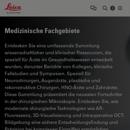
Leica Microsystems Logo
Togg
Suchbegrif
Medizinische Fachgebiete
Entdecken Sie eine umfassende Sammlung
wissenschaftlicher und klinischer Ressourcen, die
speziell für Ärzte im Gesundheitswesen entwickelt
wurden, darunter Berichte von Kollegen, klinische
Fallstudien und Symposien. Speziell für
Neurochirurgen, Augenärzte, plastische und
rekonstruktive Chirurgen, HNO-Ärzte und Zahnärzte.
Diese Sammlung präsentiert die neuesten Fortschritte
in der chirurgischen Mikroskopie. Entdecken Sie, wie
modernste chirurgische Technologien wie AR-
Fluoreszenz, 3D-Visualisierung und intraoperative OCT-
Bildgebung eine sichere Entscheidungsfindung und
Präzision bei komplexen Eingriffen ermöglichen.