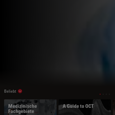
Beliebt
Show subnavigation
Medizinische
A Guide to OCT
Fachgebiete