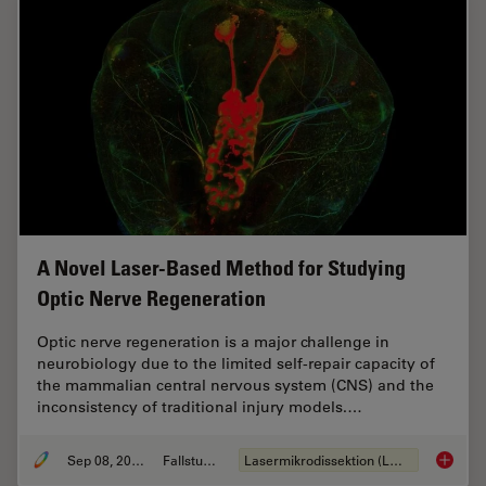
A Novel Laser-Based Method for Studying
Optic Nerve Regeneration
Optic nerve regeneration is a major challenge in
neurobiology due to the limited self-repair capacity of
the mammalian central nervous system (CNS) and the
inconsistency of traditional injury models.…
Sep 08, 2025
Fallstudie
Lasermikrodissektion (LMD)
A Novel