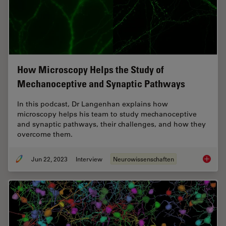
How Microscopy Helps the Study of
Mechanoceptive and Synaptic Pathways
In this podcast, Dr Langenhan explains how
microscopy helps his team to study mechanoceptive
and synaptic pathways, their challenges, and how they
overcome them.
Jun 22, 2023
Interview
Neurowissenschaften
How Mic