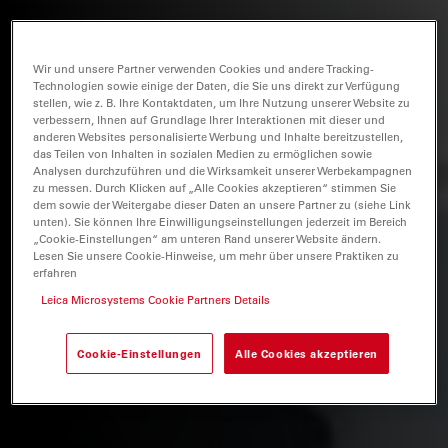
Wir und unsere Partner verwenden Cookies und andere Tracking-
Technologien sowie einige der Daten, die Sie uns direkt zur Verfügung
stellen, wie z. B. Ihre Kontaktdaten, um Ihre Nutzung unserer Website zu
verbessern, Ihnen auf Grundlage Ihrer Interaktionen mit dieser und
anderen Websites personalisierte Werbung und Inhalte bereitzustellen,
das Teilen von Inhalten in sozialen Medien zu ermöglichen sowie
Analysen durchzuführen und die Wirksamkeit unserer Werbekampagnen
zu messen. Durch Klicken auf „Alle Cookies akzeptieren“ stimmen Sie
dem sowie der Weitergabe dieser Daten an unsere Partner zu (siehe Link
unten). Sie können Ihre Einwilligungseinstellungen jederzeit im Bereich
„Cookie-Einstellungen“ am unteren Rand unserer Website ändern.
Lesen Sie unsere Cookie-Hinweise, um mehr über unsere Praktiken zu
erfahren
Leica Microsystems Cookie Partners Details
Cookie-Einstellungen
Alle Cookies akzeptieren