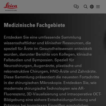
Leica Microsystems Logo
Togg
Suchbegrif
Medizinische Fachgebiete
Entdecken Sie eine umfassende Sammlung
wissenschaftlicher und klinischer Ressourcen, die
speziell für Ärzte im Gesundheitswesen entwickelt
wurden, darunter Berichte von Kollegen, klinische
Fallstudien und Symposien. Speziell für
Neurochirurgen, Augenärzte, plastische und
rekonstruktive Chirurgen, HNO-Ärzte und Zahnärzte.
Diese Sammlung präsentiert die neuesten Fortschritte
in der chirurgischen Mikroskopie. Entdecken Sie, wie
modernste chirurgische Technologien wie AR-
Fluoreszenz, 3D-Visualisierung und intraoperative OCT-
Bildgebung eine sichere Entscheidungsfindung und
Präzision bei komplexen Eingriffen ermöglichen.