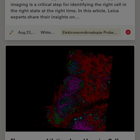
imaging is a critical step for identifying the right cell in
the right state at the right time. In this article, Leica
experts share their insights on…
Aug 23, 2021
Whitepaper
Elektronenmikroskopie Probenvorbereitung
How to 