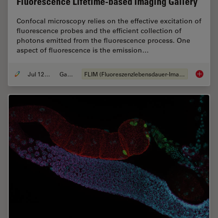
Fluorescence Lifetime-based Imaging Gallery
Confocal microscopy relies on the effective excitation of
fluorescence probes and the efficient collection of
photons emitted from the fluorescence process. One
aspect of fluorescence is the emission…
Jul 12, 2021
Galerie
FLIM (Fluoreszenzlebensdauer-Imaging-Mikroskopie)
Fluores