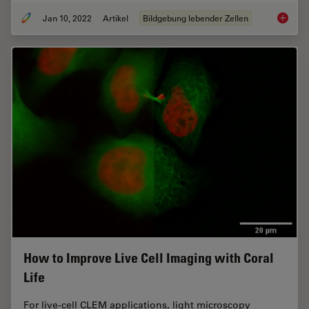
Jan 10, 2022
Artikel
Bildgebung lebender Zellen
Live-Ce
How to Improve Live Cell Imaging with Coral
Life
For live-cell CLEM applications, light microscopy