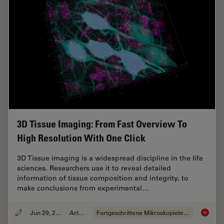
3D Tissue Imaging: From Fast Overview To
High Resolution With One Click
3D Tissue imaging is a widespread discipline in the life
sciences. Researchers use it to reveal detailed
information of tissue composition and integrity, to
make conclusions from experimental…
Jun 29, 2022
Artikel
Fortgeschrittene Mikroskopietechniken
3D Tiss