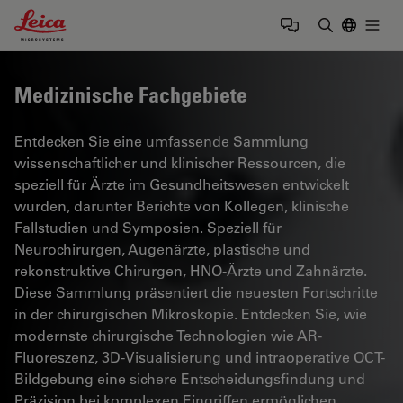
Leica Microsystems Logo
Togg
Suchbegrif
Medizinische Fachgebiete
Entdecken Sie eine umfassende Sammlung
wissenschaftlicher und klinischer Ressourcen, die
speziell für Ärzte im Gesundheitswesen entwickelt
wurden, darunter Berichte von Kollegen, klinische
Fallstudien und Symposien. Speziell für
Neurochirurgen, Augenärzte, plastische und
rekonstruktive Chirurgen, HNO-Ärzte und Zahnärzte.
Diese Sammlung präsentiert die neuesten Fortschritte
in der chirurgischen Mikroskopie. Entdecken Sie, wie
modernste chirurgische Technologien wie AR-
Fluoreszenz, 3D-Visualisierung und intraoperative OCT-
Bildgebung eine sichere Entscheidungsfindung und
Präzision bei komplexen Eingriffen ermöglichen.