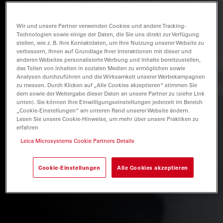
Wir und unsere Partner verwenden Cookies und andere Tracking-
Technologien sowie einige der Daten, die Sie uns direkt zur Verfügung
stellen, wie z. B. Ihre Kontaktdaten, um Ihre Nutzung unserer Website zu
verbessern, Ihnen auf Grundlage Ihrer Interaktionen mit dieser und
anderen Websites personalisierte Werbung und Inhalte bereitzustellen,
das Teilen von Inhalten in sozialen Medien zu ermöglichen sowie
Analysen durchzuführen und die Wirksamkeit unserer Werbekampagnen
zu messen. Durch Klicken auf „Alle Cookies akzeptieren“ stimmen Sie
dem sowie der Weitergabe dieser Daten an unsere Partner zu (siehe Link
unten). Sie können Ihre Einwilligungseinstellungen jederzeit im Bereich
„Cookie-Einstellungen“ am unteren Rand unserer Website ändern.
Lesen Sie unsere Cookie-Hinweise, um mehr über unsere Praktiken zu
erfahren
Leica Microsystems Cookie Partners Details
Cookie-Einstellungen
Alle Cookies akzeptieren