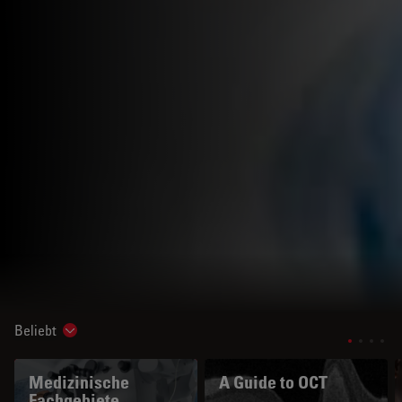
Beliebt
Show subnavigation
Medizinische
A Guide to OCT
Fachgebiete