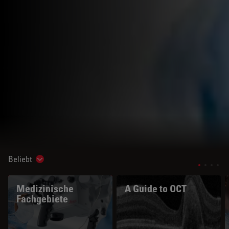
Beliebt
Show subnavigation
Medizinische
A Guide to OCT
Fachgebiete