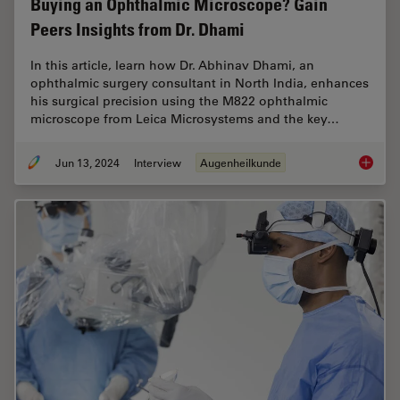
Buying an Ophthalmic Microscope? Gain
Peers Insights from Dr. Dhami
In this article, learn how Dr. Abhinav Dhami, an
ophthalmic surgery consultant in North India, enhances
his surgical precision using the M822 ophthalmic
microscope from Leica Microsystems and the key…
Jun 13, 2024
Interview
Augenheilkunde
Buying 