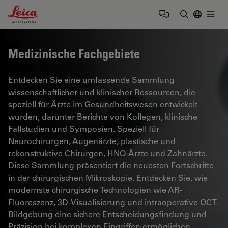
Leica Microsystems Logo
Togg
Suchbegrif
Medizinische Fachgebiete
Entdecken Sie eine umfassende Sammlung
wissenschaftlicher und klinischer Ressourcen, die
speziell für Ärzte im Gesundheitswesen entwickelt
wurden, darunter Berichte von Kollegen, klinische
Fallstudien und Symposien. Speziell für
Neurochirurgen, Augenärzte, plastische und
rekonstruktive Chirurgen, HNO-Ärzte und Zahnärzte.
Diese Sammlung präsentiert die neuesten Fortschritte
in der chirurgischen Mikroskopie. Entdecken Sie, wie
modernste chirurgische Technologien wie AR-
Fluoreszenz, 3D-Visualisierung und intraoperative OCT-
Bildgebung eine sichere Entscheidungsfindung und
Präzision bei komplexen Eingriffen ermöglichen.