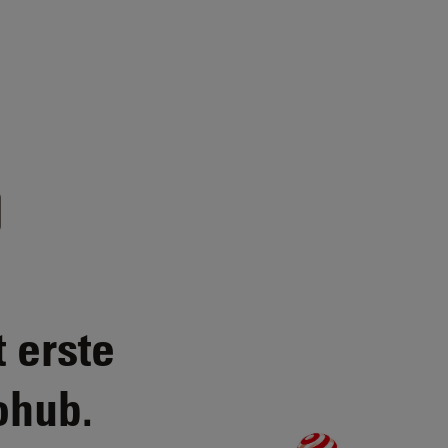
 erste
ohub.