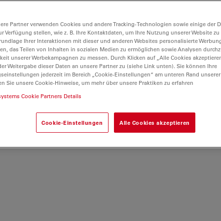
ere Partner verwenden Cookies und andere Tracking-Technologien sowie einige der Da
ur Verfügung stellen, wie z. B. Ihre Kontaktdaten, um Ihre Nutzung unserer Website zu
rundlage Ihrer Interaktionen mit dieser und anderen Websites personalisierte Werbun
llen, das Teilen von Inhalten in sozialen Medien zu ermöglichen sowie Analysen durc
keit unserer Werbekampagnen zu messen. Durch Klicken auf „Alle Cookies akzeptiere
er Weitergabe dieser Daten an unsere Partner zu (siehe Link unten). Sie können Ihre
gseinstellungen jederzeit im Bereich „Cookie-Einstellungen“ am unteren Rand unserer
en Sie unsere Cookie-Hinweise, um mehr über unsere Praktiken zu erfahren
systems Cookie Partners Details
Cookie-Einstellungen
Alle Cookies akzeptieren