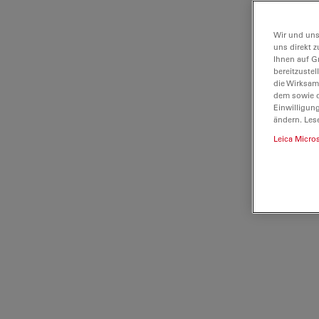
Wir und uns
uns direkt z
Ihnen auf G
bereitzuste
die Wirksam
dem sowie d
Einwilligun
ändern. Les
Leica Micro