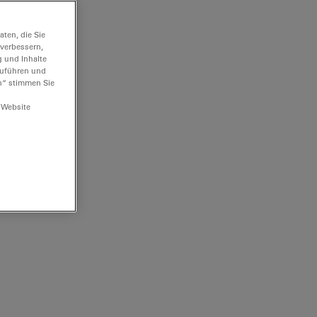
ten, die Sie
 verbessern,
g und Inhalte
hzuführen und
n“ stimmen Sie
 Website