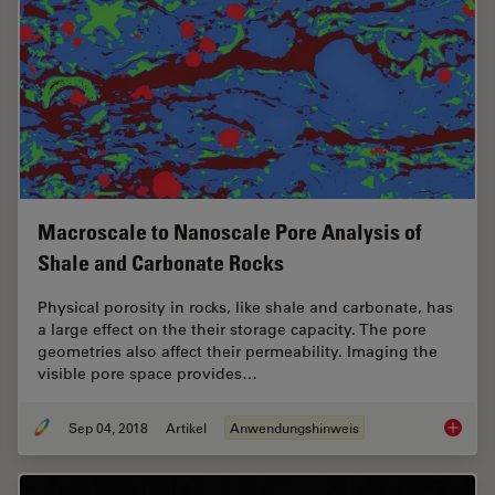
Macroscale to Nanoscale Pore Analysis of
Shale and Carbonate Rocks
Physical porosity in rocks, like shale and carbonate, has
a large effect on the their storage capacity. The pore
geometries also affect their permeability. Imaging the
visible pore space provides…
Sep 04, 2018
Artikel
Anwendungshinweis
Macrosc