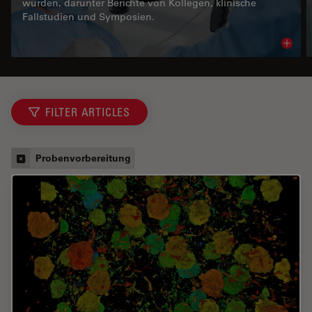
wurden, darunter Berichte von Kollegen, klinische
Fallstudien und Symposien.
Read 
FILTER ARTICLES
Probenvorbereitung