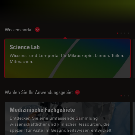
Wissensportal
Show subnavigation
Science Lab
Wissens- und Lernportal für Mikroskopie. Lernen. Teilen.
Mitmachen.
Wählen Sie Ihr Anwendungsgebiet
Show subnavigation
Medizinische Fachgebiete
Entdecken Sie eine umfassende Sammlung
wissenschaftlicher und klinischer Ressourcen, die
speziell für Ärzte im Gesundheitswesen entwickelt