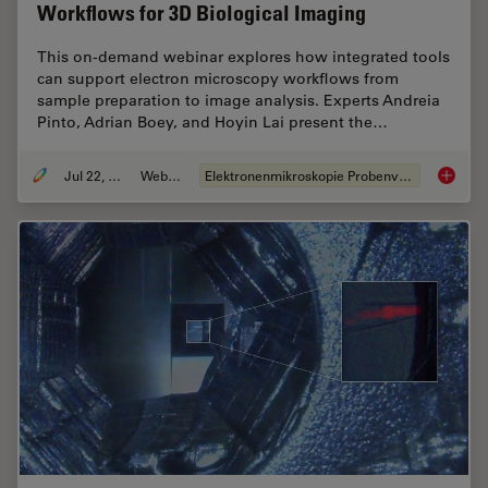
Workflows for 3D Biological Imaging
This on-demand webinar explores how integrated tools
can support electron microscopy workflows from
sample preparation to image analysis. Experts Andreia
Pinto, Adrian Boey, and Hoyin Lai present the…
Jul 22, 2025
Webinar
Elektronenmikroskopie Probenvorbereitung
Integra