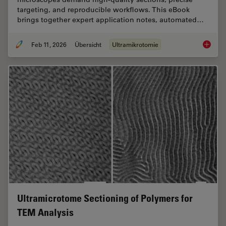
targeting, and reproducible workflows. This eBook
brings together expert application notes, automated…
Feb 11, 2026
Übersicht
Ultramikrotomie
Ultrami
Ultramicrotome Sectioning of Polymers for
TEM Analysis