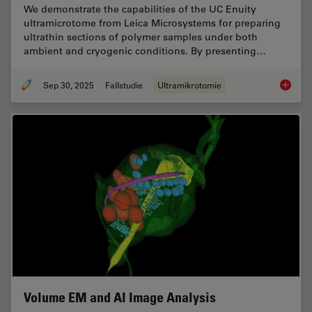
We demonstrate the capabilities of the UC Enuity
ultramicrotome from Leica Microsystems for preparing
ultrathin sections of polymer samples under both
ambient and cryogenic conditions. By presenting…
Sep 30, 2025
Fallstudie
Ultramikrotomie
Ultrami
Volume EM and AI Image Analysis