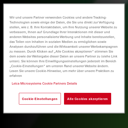
Wir und unsere Partner verwenden Cookies und andere Tracking-
Technologien sowie einige der Daten, die Sie uns direkt zur Verfügung
stellen, wie z. B. Ihre Kontaktdaten, um Ihre Nutzung unserer Website zu
verbessern, Ihnen auf Grundlage Ihrer Interaktionen mit dieser und
anderen Websites personalisierte Werbung und Inhalte bereitzustellen,
das Teilen von Inhalten in sozialen Medien zu ermöglichen sowie
Analysen durchzuführen und die Wirksamkeit unserer Werbekampagnen
zu messen. Durch Klicken auf „Alle Cookies akzeptieren“ stimmen Sie
dem sowie der Weitergabe dieser Daten an unsere Partner zu (siehe Link
unten). Sie können Ihre Einwilligungseinstellungen jederzeit im Bereich
„Cookie-Einstellungen“ am unteren Rand unserer Website ändern.
Lesen Sie unsere Cookie-Hinweise, um mehr über unsere Praktiken zu
erfahren
Leica Microsystems Cookie Partners Details
Cookie-Einstellungen
Alle Cookies akzeptieren