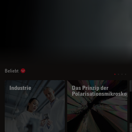
Beliebt
Show subnavigation
Industrie
Das Prinzip der
Polarisationsmikroskopi