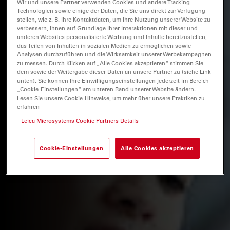
Wir und unsere Partner verwenden Cookies und andere Tracking-
Technologien sowie einige der Daten, die Sie uns direkt zur Verfügung
stellen, wie z. B. Ihre Kontaktdaten, um Ihre Nutzung unserer Website zu
verbessern, Ihnen auf Grundlage Ihrer Interaktionen mit dieser und
anderen Websites personalisierte Werbung und Inhalte bereitzustellen,
das Teilen von Inhalten in sozialen Medien zu ermöglichen sowie
Analysen durchzuführen und die Wirksamkeit unserer Werbekampagnen
zu messen. Durch Klicken auf „Alle Cookies akzeptieren“ stimmen Sie
dem sowie der Weitergabe dieser Daten an unsere Partner zu (siehe Link
unten). Sie können Ihre Einwilligungseinstellungen jederzeit im Bereich
„Cookie-Einstellungen“ am unteren Rand unserer Website ändern.
Lesen Sie unsere Cookie-Hinweise, um mehr über unsere Praktiken zu
erfahren
Leica Microsystems Cookie Partners Details
Cookie-Einstellungen
Alle Cookies akzeptieren