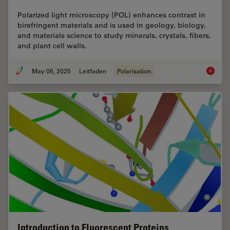
Polarized light microscopy (POL) enhances contrast in
birefringent materials and is used in geology, biology,
and materials science to study minerals, crystals, fibers,
and plant cell walls.
May 06, 2025
Leitfaden
Polarisation
A Guide
Introduction to Fluorescent Proteins