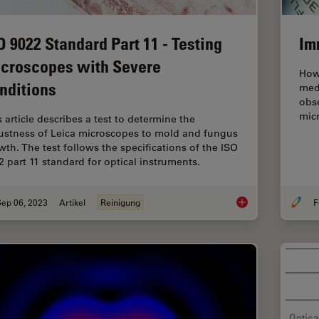
O 9022 Standard Part 11 - Testing
Im
croscopes with Severe
How
nditions
med
obse
micr
s article describes a test to determine the
ustness of Leica microscopes to mold and fungus
wth. The test follows the specifications of the ISO
2 part 11 standard for optical instruments.
Sep 06, 2023
Artikel
Reinigung
F
ISO 9022 Standard P