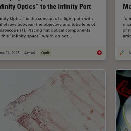
nfinity Optics” to the Infinity Port
Ma
inity Optics” is the concept of a light path with
To h
allel rays between the objective and tube lens of
mic
icroscope [1]. Placing flat optical components
of m
o this “infinity space” which do not…
arti
Dec 04, 2025
Artikel
Optik
N
Infinity Optical Syste