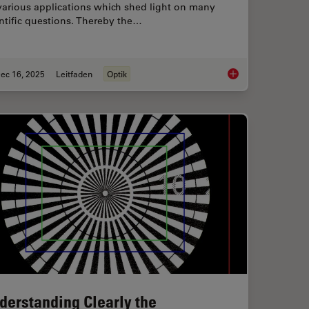
various applications which shed light on many
ntific questions. Thereby the…
ec 16, 2025
Leitfaden
Optik
ty with the Polarization Microscopy Advantage
Factors to Consider
derstanding Clearly the