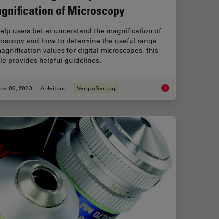
gnification of Microscopy
elp users better understand the magnification of
roscopy and how to determine the useful range
agnification values for digital microscopes, this
cle provides helpful guidelines.
ov 08, 2023
Anleitung
Vergrößerung
ms - From “Infinity Optics” to the Infinity Port
Understanding Clearl