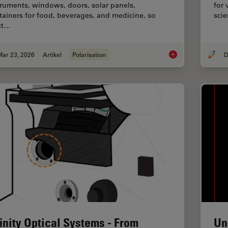
truments, windows, doors, solar panels,
for 
tainers for food, beverages, and medicine, so
scie
ict…
Mar 23, 2026
Artikel
Polarisation
D
Ensuring Glass Quali
finity Optical Systems - From
Un