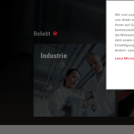
Wir und uns
uns direkt z
Ihnen auf G
bereitzuste
Beliebt
Show subnavigation
die Wirksam
dem sowie d
Einwilligun
ändern. Les
Industrie
Das
Leica Micro
Po