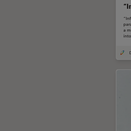
“I
Centre of Excellence Oxford
Chirurgische Mikroskopie
“Inf
par
CLEM
a m
int
Contrast Methods in Light
Microscopy
Cryo REM
DIC-Mikroskopie
Digitale Mikroskopie
Drosophila-Forschung
Dunkelfeldmikroskopie
Elektronenmikroskopie
Elektronenmikroskopie
Probenvorbereitung
Elektronik- und