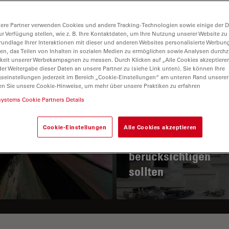
ere Partner verwenden Cookies und andere Tracking-Technologien sowie einige der Da
ur Verfügung stellen, wie z. B. Ihre Kontaktdaten, um Ihre Nutzung unserer Website zu
rundlage Ihrer Interaktionen mit dieser und anderen Websites personalisierte Werbun
llen, das Teilen von Inhalten in sozialen Medien zu ermöglichen sowie Analysen durc
keit unserer Werbekampagnen zu messen. Durch Klicken auf „Alle Cookies akzeptiere
er Weitergabe dieser Daten an unsere Partner zu (siehe Link unten). Sie können Ihre
gseinstellungen jederzeit im Bereich „Cookie-Einstellungen“ am unteren Rand unserer
en Sie unsere Cookie-Hinweise, um mehr über unsere Praktiken zu erfahren
 Prinzip der
Wichtige Faktoren, 
systems Cookie Partners Details
larisationsmikroskopie
Sie bei der Auswah
eines
Cookie-Einstellungen
Alle Cookies akzeptieren
Stereomikroskops
berücksichtigen
sollten