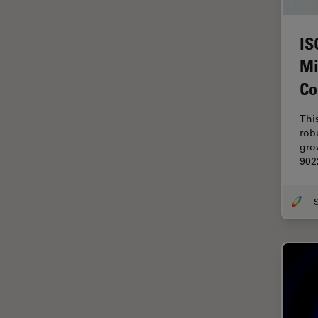
Halbleiterindustrie
EMBL Imaging Centre
IS
Ergonomie
Mi
F-Techniques
Co
Färbung
Thi
FLIM
rob
(Fluoreszenzlebensdauer-
gro
Imaging-Mikroskopie)
902
Fluoreszenz
Fluoreszenzproteine
Fluorophore
FluoSync
Forensik
Fortgeschrittene Bildgebung
und Analyse von Gewebe