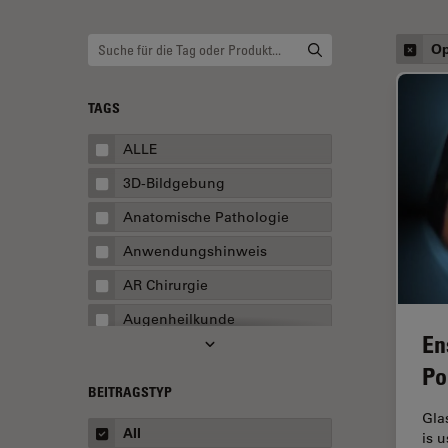
Op
TAGS
ALLE
3D-Bildgebung
Anatomische Pathologie
Anwendungshinweis
AR Chirurgie
Augenheilkunde
En
Augmented Reality
Po
Ausbildung
BEITRAGSTYP
Gla
Automatisierte Mikroskopie
All
is 