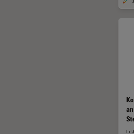
J
Imperial Imaging Hub
In vivo
Ganzkörperbildgebung
Industrielle Mikroskopie
Inspektionsmikroskopie
Intraoperative OCT
Inverted Microscopy
Ionenstrahlätzen
Kameras
Kataraktchirurgie
Ko
Klinische Pathologie
an
St
Kohärentes Raman-
Streumikroskop (CRS)
In t
Konfokalmikroskopie