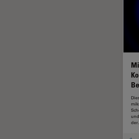
Fortgeschrittene
Mikroskopietechniken
FRAP
FRET
Geschichte
Glaucomchirurgie
Mi
Grundlagen der Mikroskopie
Ko
Grundlegende
Be
Mikroskopietechniken
Gynäkologie and Urologie
Dies
mik
Hochdruckgefrieren
Sch
und
Hornhautchirurgie
de
HyD
Immunfluoreszenz