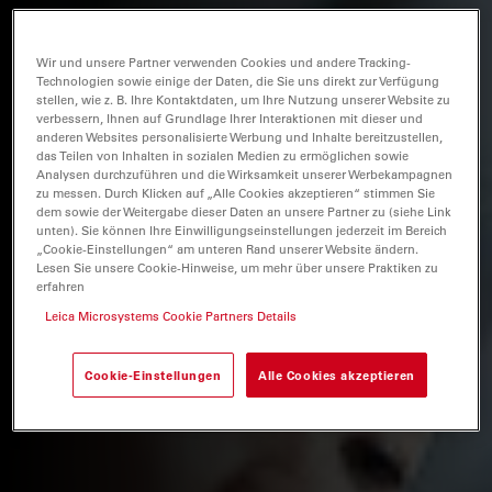
Wir und unsere Partner verwenden Cookies und andere Tracking-
Technologien sowie einige der Daten, die Sie uns direkt zur Verfügung
stellen, wie z. B. Ihre Kontaktdaten, um Ihre Nutzung unserer Website zu
verbessern, Ihnen auf Grundlage Ihrer Interaktionen mit dieser und
anderen Websites personalisierte Werbung und Inhalte bereitzustellen,
das Teilen von Inhalten in sozialen Medien zu ermöglichen sowie
Analysen durchzuführen und die Wirksamkeit unserer Werbekampagnen
zu messen. Durch Klicken auf „Alle Cookies akzeptieren“ stimmen Sie
dem sowie der Weitergabe dieser Daten an unsere Partner zu (siehe Link
unten). Sie können Ihre Einwilligungseinstellungen jederzeit im Bereich
„Cookie-Einstellungen“ am unteren Rand unserer Website ändern.
Lesen Sie unsere Cookie-Hinweise, um mehr über unsere Praktiken zu
erfahren
Leica Microsystems Cookie Partners Details
Cookie-Einstellungen
Alle Cookies akzeptieren