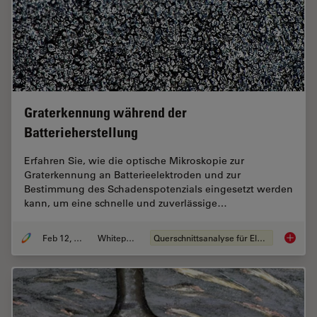
Graterkennung während der
Batterieherstellung
Erfahren Sie, wie die optische Mikroskopie zur
Graterkennung an Batterieelektroden und zur
Bestimmung des Schadenspotenzials eingesetzt werden
kann, um eine schnelle und zuverlässige…
Feb 12, 2026
Whitepaper
Querschnittsanalyse für Elektronik
Graterk