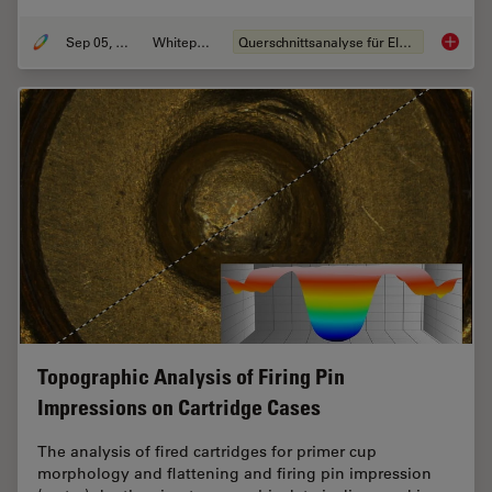
Sep 05, 2023
Whitepaper
Querschnittsanalyse für Elektronik
Structu
Topographic Analysis of Firing Pin
Impressions on Cartridge Cases
The analysis of fired cartridges for primer cup
morphology and flattening and firing pin impression