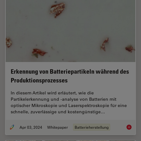
Erkennung von Batteriepartikeln während des
Produktionsprozesses
In diesem Artikel wird erläutert, wie die
Partikelerkennung und -analyse von Batterien mit
optischer Mikroskopie und Laserspektroskopie für eine
schnelle, zuverlässige und kostengünstige…
Apr 03, 2024
Whitepaper
Batterieherstellung
Erkennu