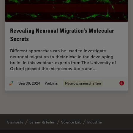
Revealing Neuronal Migration’s Molecular
Secrets
Different approaches can be used to investigate
neuronal migration to their niche in the developing
brain. In this webinar, experts from The University of
Oxford present the microscopy tools and…
Sep 30, 2024
Webinar
Neurowissenschaften
Reveali
Startseite
Lernen & Teilen
Science Lab
Industrie