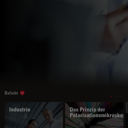
Beliebt
Show subnavigation
Industrie
Das Prinzip der
Polarisationsmikroskopi