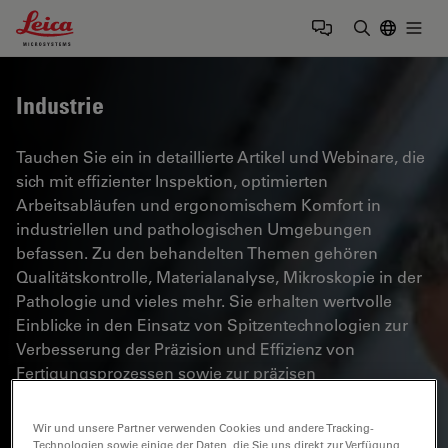
Leica Microsystems Logo
Togg
Suchbegrif
Industrie
Tauchen Sie ein in detaillierte Artikel und Webinare, die
sich mit effizienter Inspektion, optimierten
Arbeitsabläufen und ergonomischem Komfort in
industriellen und pathologischen Umgebungen
befassen. Zu den behandelten Themen gehören
Qualitätskontrolle, Materialanalyse, Mikroskopie in der
Pathologie und vieles mehr. Sie erhalten wertvolle
Einblicke in den Einsatz von Spitzentechnologien zur
Verbesserung der Präzision und Effizienz von
Fertigungsprozessen sowie zur präzisen
pathologischen Diagnose und Forschung.
Wir und unsere Partner verwenden Cookies und andere Tracking-
Technologien sowie einige der Daten, die Sie uns direkt zur Verfügung