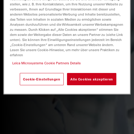
stellen, wie z. B. Ihre Kontaktdaten, um Ihre Nutzung unserer Website zu
verbessern, Ihnen auf Grundlage Ihrer Interaktionen mit dieser und
anderen Websites personalisierte Werbung und Inhalte bereitzustellen,
das Teilen von Inhalten in sozialen Medien zu ermöglichen sowie
Analysen durchzuführen und die Wirksamkeit unserer Werbekampagnen
zu messen. Durch Klicken auf „Alle Cookies akzeptieren“ stimmen Sie
dem sowie der Weitergabe dieser Daten an unsere Partner zu (siehe Link
unten). Sie können Ihre Einwilligungseinstellungen jederzeit im Bereich
„Cookie-Einstellungen“ am unteren Rand unserer Website ändern.
Lesen Sie unsere Cookie-Hinweise, um mehr über unsere Praktiken zu
erfahren
Leica Microsystems Cookie Partners Details
Cookie-Einstellungen
Alle Cookies akzeptieren