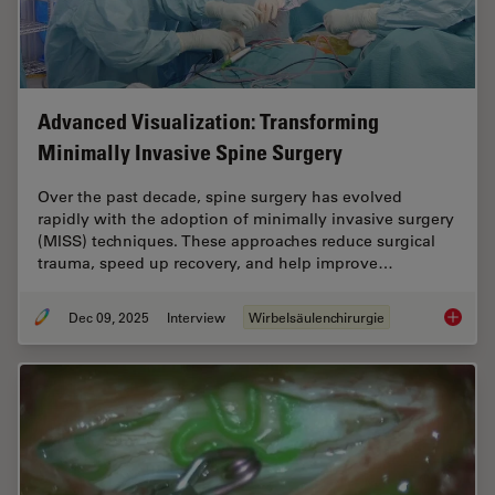
Advanced Visualization: Transforming
Minimally Invasive Spine Surgery
Over the past decade, spine surgery has evolved
rapidly with the adoption of minimally invasive surgery
(MISS) techniques. These approaches reduce surgical
trauma, speed up recovery, and help improve…
Dec 09, 2025
Interview
Wirbelsäulenchirurgie
Advance