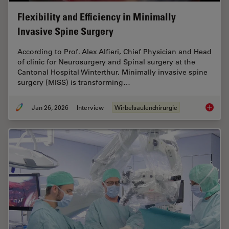
Flexibility and Efficiency in Minimally
Invasive Spine Surgery
According to Prof. Alex Alfieri, Chief Physician and Head
of clinic for Neurosurgery and Spinal surgery at the
Cantonal Hospital Winterthur, Minimally invasive spine
surgery (MISS) is transforming…
Jan 26, 2026
Interview
Wirbelsäulenchirurgie
Flexibil