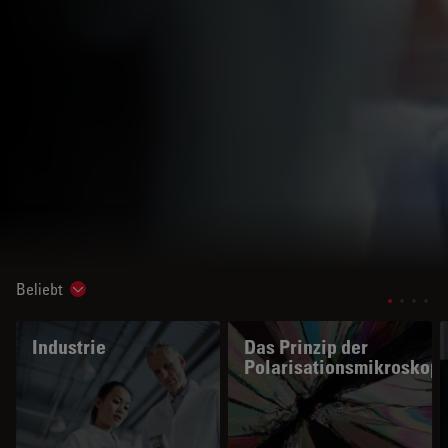
Beliebt
Show subnavigation
Industrie
Das Prinzip der
Polarisationsmikroskopi