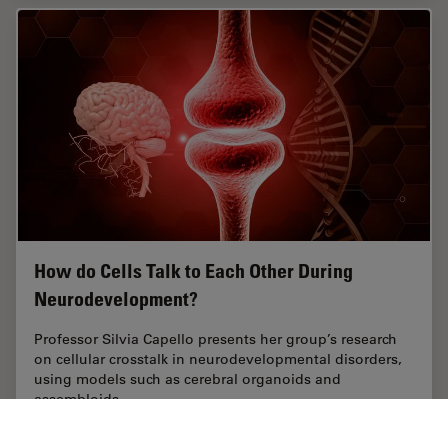
How do Cells Talk to Each Other During
Neurodevelopment?
Professor Silvia Capello presents her group’s research
on cellular crosstalk in neurodevelopmental disorders,
using models such as cerebral organoids and
assembloids.