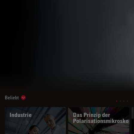
Beliebt
Show subnavigation
Industrie
Das Prinzip der
Polarisationsmikroskopi