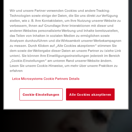
Wir und unsere Partner verwenden Cookies und andere Tracking-
Technologien sowie einige der Daten, die Sie uns direkt zur Verfügung
stellen, wie z. B. Ihre Kontaktdaten, um Ihre Nutzung unserer Website zu
verbessern, Ihnen auf Grundlage Ihrer Interaktionen mit dieser und
anderen Websites personalisierte Werbung und Inhalte bereitzustellen,
das Teilen von Inhalten in sozialen Medien zu ermöglichen sowie
Analysen durchzuführen und die Wirksamkeit unserer Werbekampagnen
zu messen. Durch Klicken auf „Alle Cookies akzeptieren“ stimmen Sie
dem sowie der Weitergabe dieser Daten an unsere Partner zu (siehe Link
unten). Sie können Ihre Einwilligungseinstellungen jederzeit im Bereich
„Cookie-Einstellungen“ am unteren Rand unserer Website ändern.
Lesen Sie unsere Cookie-Hinweise, um mehr über unsere Praktiken zu
erfahren
Leica Microsystems Cookie Partners Details
Cookie-Einstellungen
Alle Cookies akzeptieren