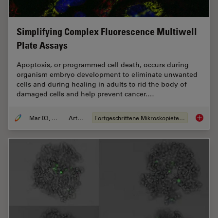
Simplifying Complex Fluorescence Multiwell
Plate Assays
Apoptosis, or programmed cell death, occurs during
organism embryo development to eliminate unwanted
cells and during healing in adults to rid the body of
damaged cells and help prevent cancer.…
Mar 03, 2022
Artikel
Fortgeschrittene Mikroskopietechniken
Simplif