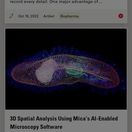
record every detail. One major advantage of…
Oct 19, 2022
Artikel
Biopharma
How to 
3D Spatial Analysis Using Mica's AI-Enabled
Microscopy Software