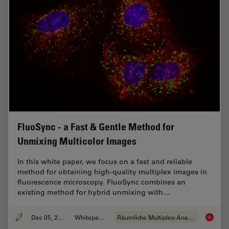
FluoSync - a Fast & Gentle Method for
Unmixing Multicolor Images
In this white paper, we focus on a fast and reliable
method for obtaining high-quality multiplex images in
fluorescence microscopy. FluoSync combines an
existing method for hybrid unmixing with…
Dec 05, 2022
Whitepaper
Räumliche Multiplex-Analyse
FluoSyn