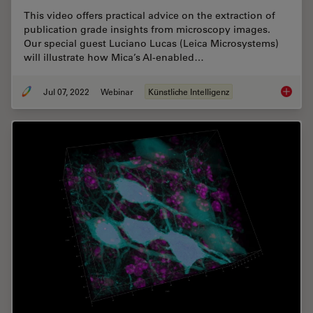
This video offers practical advice on the extraction of
publication grade insights from microscopy images.
Our special guest Luciano Lucas (Leica Microsystems)
will illustrate how Mica’s AI-enabled…
Jul 07, 2022
Webinar
Künstliche Intelligenz
3D Spat