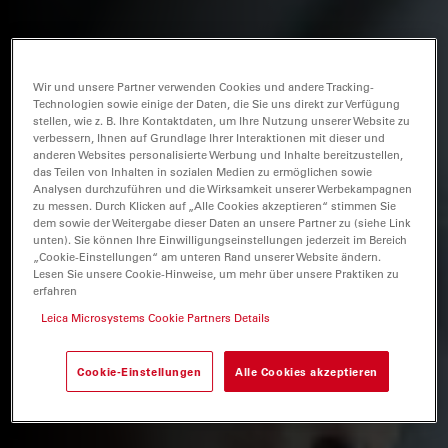
Wir und unsere Partner verwenden Cookies und andere Tracking-
Technologien sowie einige der Daten, die Sie uns direkt zur Verfügung
stellen, wie z. B. Ihre Kontaktdaten, um Ihre Nutzung unserer Website zu
verbessern, Ihnen auf Grundlage Ihrer Interaktionen mit dieser und
anderen Websites personalisierte Werbung und Inhalte bereitzustellen,
das Teilen von Inhalten in sozialen Medien zu ermöglichen sowie
Analysen durchzuführen und die Wirksamkeit unserer Werbekampagnen
zu messen. Durch Klicken auf „Alle Cookies akzeptieren“ stimmen Sie
dem sowie der Weitergabe dieser Daten an unsere Partner zu (siehe Link
unten). Sie können Ihre Einwilligungseinstellungen jederzeit im Bereich
„Cookie-Einstellungen“ am unteren Rand unserer Website ändern.
Lesen Sie unsere Cookie-Hinweise, um mehr über unsere Praktiken zu
erfahren
Leica Microsystems Cookie Partners Details
Cookie-Einstellungen
Alle Cookies akzeptieren