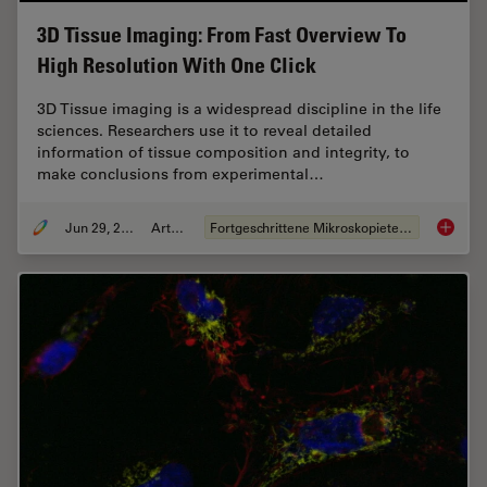
3D Tissue Imaging: From Fast Overview To
High Resolution With One Click
3D Tissue imaging is a widespread discipline in the life
sciences. Researchers use it to reveal detailed
information of tissue composition and integrity, to
make conclusions from experimental…
Jun 29, 2022
Artikel
Fortgeschrittene Mikroskopietechniken
3D Tiss