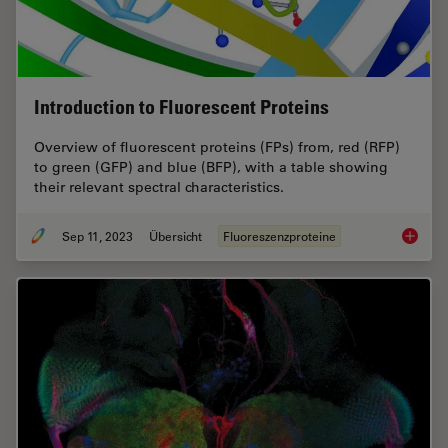
Introduction to Fluorescent Proteins
Overview of fluorescent proteins (FPs) from, red (RFP)
to green (GFP) and blue (BFP), with a table showing
their relevant spectral characteristics.
Sep 11, 2023
Übersicht
Fluoreszenzproteine
Introduc