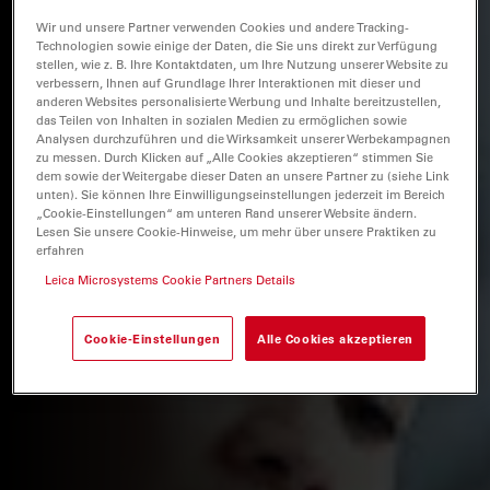
Wir und unsere Partner verwenden Cookies und andere Tracking-
Technologien sowie einige der Daten, die Sie uns direkt zur Verfügung
stellen, wie z. B. Ihre Kontaktdaten, um Ihre Nutzung unserer Website zu
verbessern, Ihnen auf Grundlage Ihrer Interaktionen mit dieser und
anderen Websites personalisierte Werbung und Inhalte bereitzustellen,
das Teilen von Inhalten in sozialen Medien zu ermöglichen sowie
Analysen durchzuführen und die Wirksamkeit unserer Werbekampagnen
zu messen. Durch Klicken auf „Alle Cookies akzeptieren“ stimmen Sie
dem sowie der Weitergabe dieser Daten an unsere Partner zu (siehe Link
unten). Sie können Ihre Einwilligungseinstellungen jederzeit im Bereich
„Cookie-Einstellungen“ am unteren Rand unserer Website ändern.
Lesen Sie unsere Cookie-Hinweise, um mehr über unsere Praktiken zu
erfahren
Leica Microsystems Cookie Partners Details
Cookie-Einstellungen
Alle Cookies akzeptieren