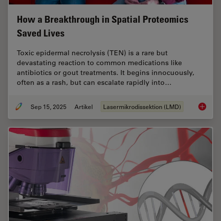
How a Breakthrough in Spatial Proteomics
Saved Lives
Toxic epidermal necrolysis (TEN) is a rare but
devastating reaction to common medications like
antibiotics or gout treatments. It begins innocuously,
often as a rash, but can escalate rapidly into…
Sep 15, 2025
Artikel
Lasermikrodissektion (LMD)
How a B