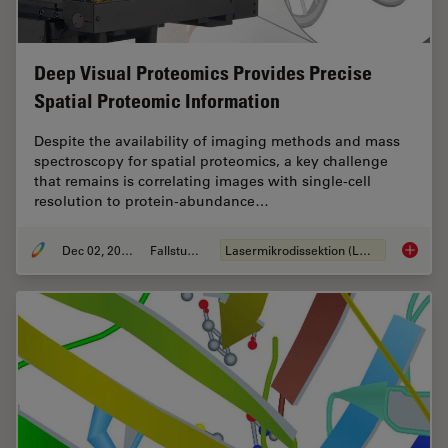
Deep Visual Proteomics Provides Precise
Spatial Proteomic Information
Despite the availability of imaging methods and mass
spectroscopy for spatial proteomics, a key challenge
that remains is correlating images with single-cell
resolution to protein-abundance…
Dec 02, 2024
Fallstudie
Lasermikrodissektion (LMD)
Deep Vi