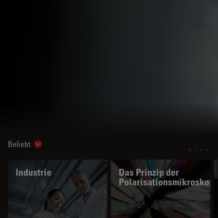
Beliebt
Show subnavigation
Industrie
Das Prinzip der
Polarisationsmikroskopi