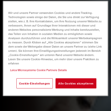
Wir und unsere Partner verwenden Cookies und andere Tracking-
Technologien sowie einige der Daten, die Sie uns direkt zur Verfügung
stellen, wie z. B. Ihre Kontaktdaten, um Ihre Nutzung unserer Website zu
verbessern, Ihnen auf Grundlage Ihrer Interaktionen mit dieser und
anderen Websites personalisierte Werbung und Inhalte bereitzustellen,
das Teilen von Inhalten in sozialen Medien zu ermöglichen sowie
Analysen durchzuführen und die Wirksamkeit unserer Werbekampagnen
zu messen. Durch Klicken auf „Alle Cookies akzeptieren“ stimmen Sie
dem sowie der Weitergabe dieser Daten an unsere Partner zu (siehe Link
unten). Sie können Ihre Einwilligungseinstellungen jederzeit im Bereich
„Cookie-Einstellungen“ am unteren Rand unserer Website ändern.
Lesen Sie unsere Cookie-Hinweise, um mehr über unsere Praktiken zu
erfahren
Leica Microsystems Cookie Partners Details
Cookie-Einstellungen
Alle Cookies akzeptieren