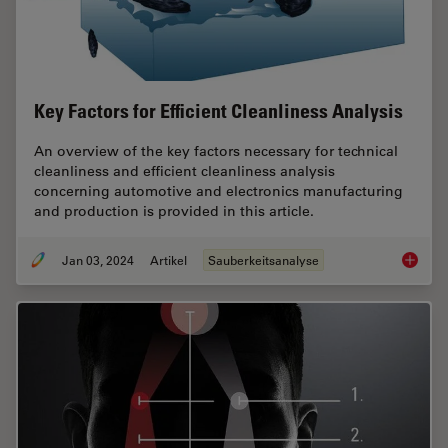
Key Factors for Efficient Cleanliness Analysis
An overview of the key factors necessary for technical
cleanliness and efficient cleanliness analysis
concerning automotive and electronics manufacturing
and production is provided in this article.
Jan 03, 2024
Artikel
Sauberkeitsanalyse
Key Fact