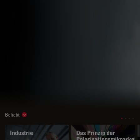
Beliebt
Show subnavigation
Industrie
Das Prinzip der
Polarisationsmikroskopi