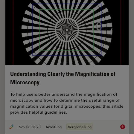
Understanding Clearly the Magnification of
Microscopy
To help users better understand the magnification of
microscopy and how to determine the useful range of
magnification values for digital microscopes, this article
provides helpful guidelines.
Nov 08, 2023
Anleitung
Vergrößerung
Underst