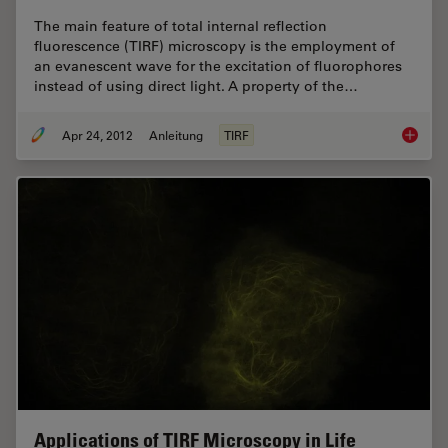
The main feature of total internal reflection
fluorescence (TIRF) microscopy is the employment of
an evanescent wave for the excitation of fluorophores
instead of using direct light. A property of the…
Apr 24, 2012
Anleitung
TIRF
Control
Applications of TIRF Microscopy in Life