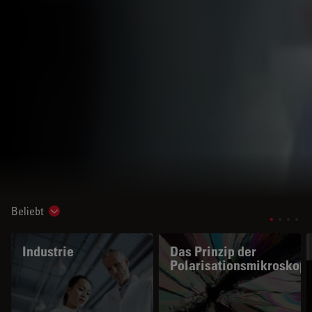
Beliebt
Show subnavigation
Industrie
Das Prinzip der
Polarisationsmikroskopi