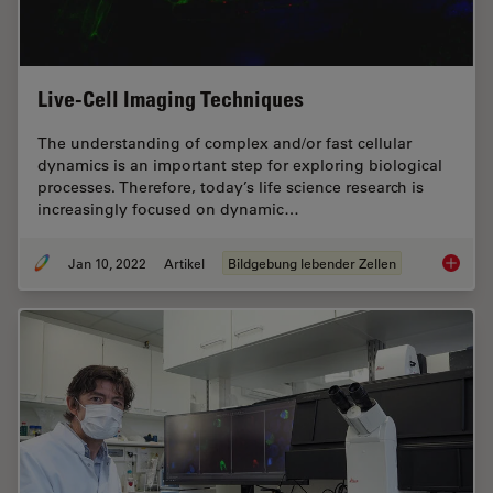
Live-Cell Imaging Techniques
The understanding of complex and/or fast cellular
dynamics is an important step for exploring biological
processes. Therefore, today’s life science research is
increasingly focused on dynamic…
Jan 10, 2022
Artikel
Bildgebung lebender Zellen
Live-Ce