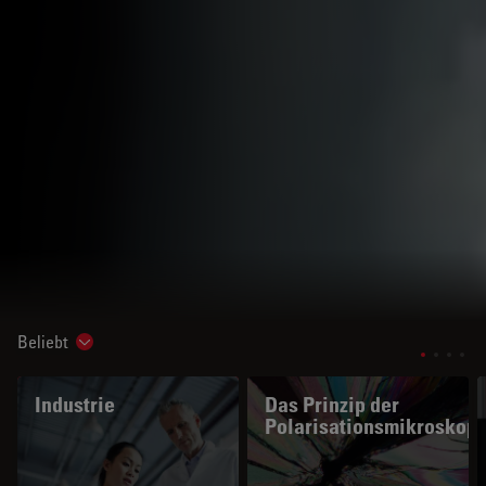
Beliebt
Show subnavigation
Industrie
Das Prinzip der
Polarisationsmikroskopi