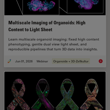
Multiscale Imaging of Organoids: High
Content to Light Sheet
Learn multiscale organoid imaging: fixed high content
phenotyping, gentle dual view light sheet, and
reproducible pipelines that turn 3D data into insights.
Jun 01, 2026
Webinar
Organoide + 3D-Zellkultur
Multisc