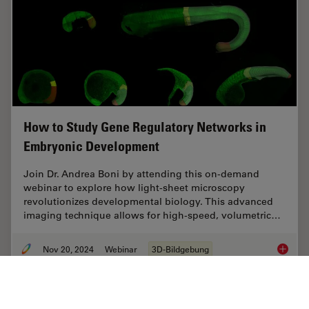
How to Study Gene Regulatory Networks in
Embryonic Development
Join Dr. Andrea Boni by attending this on-demand
webinar to explore how light-sheet microscopy
revolutionizes developmental biology. This advanced
imaging technique allows for high-speed, volumetric…
Nov 20, 2024
Webinar
3D-Bildgebung
How to 