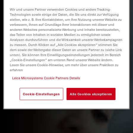
Wir und unsere Partner verwenden Cookies und andere Tracking-
Technologien sowie einige der Daten, die Sie uns direkt zur Verfügung
stellen, wie z. B. Ihre Kontaktdaten, um Ihre Nutzung unserer Website zu
verbessern, Ihnen auf Grundlage Ihrer Interaktionen mit dieser und
anderen Websites personalisierte Werbung und Inhalte bereitzustellen,
das Teilen von Inhalten in sozialen Medien zu ermöglichen sowie
Analysen durchzuführen und die Wirksamkeit unserer Werbekampagnen
zu messen. Durch Klicken auf „Alle Cookies akzeptieren“ stimmen Sie
dem sowie der Weitergabe dieser Daten an unsere Partner zu (siehe Link
unten). Sie können Ihre Einwilligungseinstellungen jederzeit im Bereich
„Cookie-Einstellungen“ am unteren Rand unserer Website ändern.
Lesen Sie unsere Cookie-Hinweise, um mehr über unsere Praktiken zu
erfahren
Leica Microsystems Cookie Partners Details
Cookie-Einstellungen
Alle Cookies akzeptieren