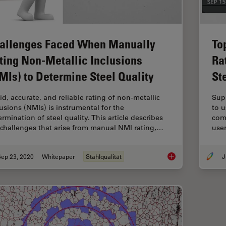
allenges Faced When Manually
To
ting Non-Metallic Inclusions
Ra
MIs) to Determine Steel Quality
St
id, accurate, and reliable rating of non-metallic
Sup
lusions (NMIs) is instrumental for the
to u
rmination of steel quality. This article describes
comp
 challenges that arise from manual NMI rating,…
use
Sep 23, 2020
Whitepaper
Stahlqualität
J
Challenges Faced Wh