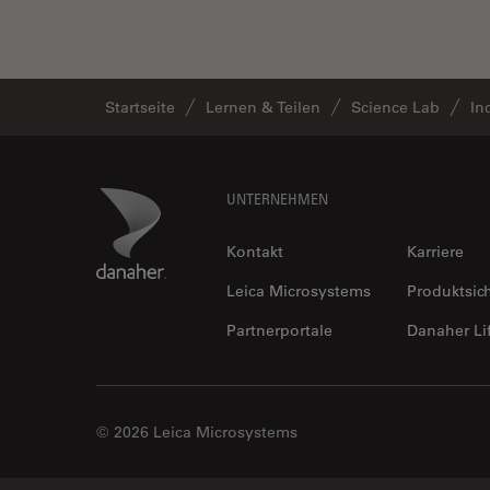
Fortgeschrittene
Mikroskopietechniken
FRAP
Startseite
Lernen & Teilen
Science Lab
In
FRET
Geschichte
Footer
Danaher Logo
UNTERNEHMEN
Glaucomchirurgie
Grundlagen der Mikroskopie
Kontakt
Karriere
Grundlegende
Leica Microsystems
Produktsic
Mikroskopietechniken
Partnerportale
Danaher Li
Gynäkologie and Urologie
Hochdruckgefrieren
Hornhautchirurgie
© 2026 Leica Microsystems
HyD
Immunfluoreszenz