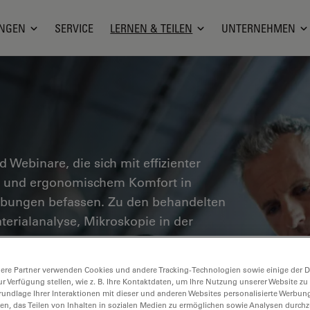
NGEN
SERVICE
LERNEN & TEILEN
UNTERNEHMEN
nd Webinare, die sich mit effizienter
en und ergonomischem Komfort in
ebungen befassen. Zu den behandelten
erialanalyse, Mikroskopie in der
n wertvolle Einblicke in den Einsatz von
er Präzision und Effizienz von
ere Partner verwenden Cookies und andere Tracking-Technologien sowie einige der Da
n pathologischen Diagnose und
ur Verfügung stellen, wie z. B. Ihre Kontaktdaten, um Ihre Nutzung unserer Website zu
rundlage Ihrer Interaktionen mit dieser und anderen Websites personalisierte Werbun
llen, das Teilen von Inhalten in sozialen Medien zu ermöglichen sowie Analysen durc