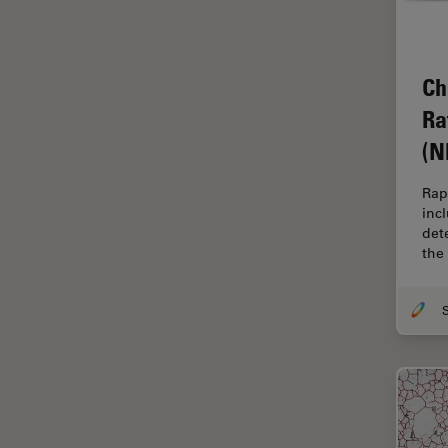
Centre of Excellence Oxford
Chirurgische Mikroskopie
Ch
CLEM
Ra
Contrast Methods in Light
(N
Microscopy
Cryo REM
Rap
inc
DIC-Mikroskopie
dete
Digitale Mikroskopie
the
Drosophila-Forschung
Dunkelfeldmikroskopie
Elektronenmikroskopie
Elektronenmikroskopie
Probenvorbereitung
Elektronik- und