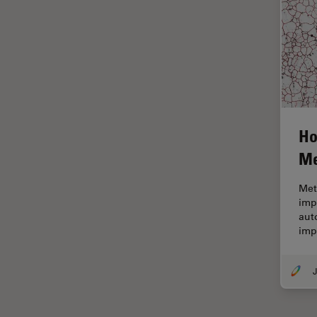
Halbleiterindustrie
EMBL Imaging Centre
Ergonomie
F-Techniques
Färbung
FLIM
Ho
(Fluoreszenzlebensdauer-
Me
Imaging-Mikroskopie)
Fluoreszenz
Met
impo
Fluoreszenzproteine
aut
Fluorophore
imp
FluoSync
J
Forensik
Fortgeschrittene Bildgebung
und Analyse von Gewebe