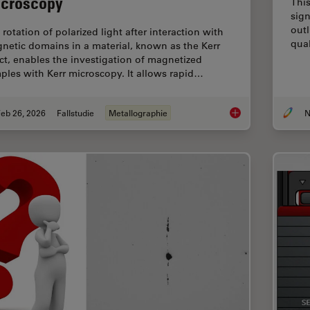
croscopy
This
sign
outl
rotation of polarized light after interaction with
qual
netic domains in a material, known as the Kerr
ect, enables the investigation of magnetized
ples with Kerr microscopy. It allows rapid…
eb 26, 2026
Fallstudie
Metallographie
N
Rapidly Visualizing 