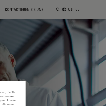
KONTAKTIEREN SIE UNS
US
|
de
Suchbegriff eingeben
ten, die Sie
 verbessern,
g und Inhalte
hzuführen und