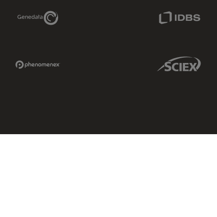
Genedata Link
IDBS Link
Phenomenex Link
Sciex Link