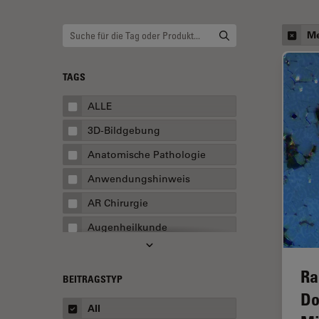
Me
TAGS
ALLE
3D-Bildgebung
Anatomische Pathologie
Anwendungshinweis
AR Chirurgie
Augenheilkunde
Augmented Reality
Ra
Ausbildung
BEITRAGSTYP
Do
Automatisierte Mikroskopie
All