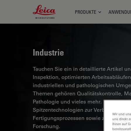
Leica Microsystems Logo
PRODUKTE
ANWENDU
Industrie
Tauchen Sie ein in detaillierte Artikel u
Inspektion, optimierten Arbeitsabläuf
industriellen und pathologischen Umg
Themen gehören Qualitätskontrolle, Mat
Pathologie und vieles mehr. Sie erhalte
Spitzentechnologien zur Verbesserung d
Wir und uns
Fertigungsprozessen sowie zur präzise
uns direkt z
Ihnen auf G
Forschung.
bereitzuste