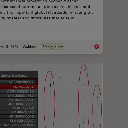
 webinar will provide an overview of the
ificance of non-metallic inclusions in steel and
ine the important global standards for rating the
ity of steel and difficulties that arise in…
ov 11, 2020
Webinar
Stahlqualität
Magnetic Domains in Steel with Kerr Microscopy
How to Conduct Stand