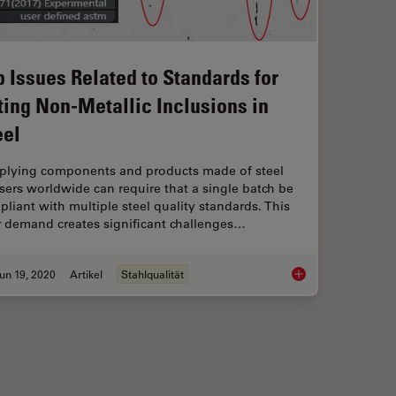
p Issues Related to Standards for
ting Non-Metallic Inclusions in
eel
plying components and products made of steel
sers worldwide can require that a single batch be
liant with multiple steel quality standards. This
r demand creates significant challenges…
un 19, 2020
Artikel
Stahlqualität
en Manually Rating Non-Metallic Inclusions (NMIs) to Determine Steel Quality
Top Issues Related to