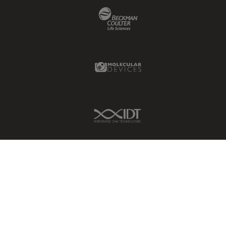
Beckman Coulter Link
Imperial Imaging Hub
In vivo
Ganzkörperbildgebung
Molecular Devices Link
Industrielle Mikroskopie
Inspektionsmikroskopie
Intraoperative OCT
IDT Link
Inverted Microscopy
Ionenstrahlätzen
Kameras
Kataraktchirurgie
Klinische Pathologie
Kohärentes Raman-
Streumikroskop (CRS)
Konfokalmikroskopie