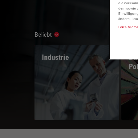
die Wirksam
dem sowie d
Einwilligun
ändern. Les
Leica Micro
Beliebt
Show subnavigation
Industrie
Das
Po