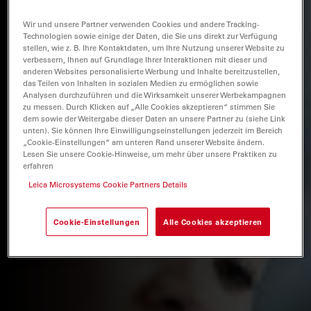
Wir und unsere Partner verwenden Cookies und andere Tracking-
Technologien sowie einige der Daten, die Sie uns direkt zur Verfügung
stellen, wie z. B. Ihre Kontaktdaten, um Ihre Nutzung unserer Website zu
verbessern, Ihnen auf Grundlage Ihrer Interaktionen mit dieser und
anderen Websites personalisierte Werbung und Inhalte bereitzustellen,
das Teilen von Inhalten in sozialen Medien zu ermöglichen sowie
Analysen durchzuführen und die Wirksamkeit unserer Werbekampagnen
zu messen. Durch Klicken auf „Alle Cookies akzeptieren“ stimmen Sie
dem sowie der Weitergabe dieser Daten an unsere Partner zu (siehe Link
unten). Sie können Ihre Einwilligungseinstellungen jederzeit im Bereich
„Cookie-Einstellungen“ am unteren Rand unserer Website ändern.
Lesen Sie unsere Cookie-Hinweise, um mehr über unsere Praktiken zu
erfahren
Leica Microsystems Cookie Partners Details
Cookie-Einstellungen
Alle Cookies akzeptieren