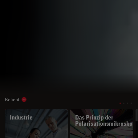
Beliebt
Show subnavigation
Industrie
Das Prinzip der
Polarisationsmikroskopi