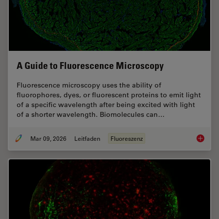
A Guide to Fluorescence Microscopy
Fluorescence microscopy uses the ability of
fluorophores, dyes, or fluorescent proteins to emit light
of a specific wavelength after being excited with light
of a shorter wavelength. Biomolecules can…
Mar 09, 2026
Leitfaden
Fluoreszenz
A Guide