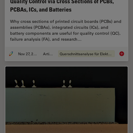
Quality Control via Cross Sections of PCBs,
PCBAs, ICs, and Batteries
Why cross sections of printed circuit boards (PCBs) and
assemblies (PCBAs), integrated circuits (ICs), and
battery components are useful for quality control (QC),
failure analysis (FA), and research…
Nov 27, 2023
Artikel
Querschnittsanalyse für Elektronik
Quality 