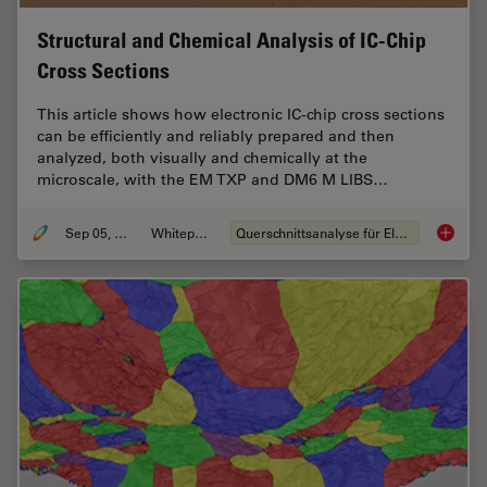
Structural and Chemical Analysis of IC-Chip
Cross Sections
This article shows how electronic IC-chip cross sections
can be efficiently and reliably prepared and then
analyzed, both visually and chemically at the
microscale, with the EM TXP and DM6 M LIBS…
Sep 05, 2023
Whitepaper
Querschnittsanalyse für Elektronik
Structu