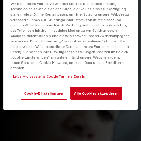
Wir und unsere Partner verwenden Cookies und andere Tracking-
Technologien sowie einige der Daten, die Sie uns direkt zur Verfügung
stellen, wie z. B. Ihre Kontaktdaten, um Ihre Nutzung unserer Website zu
verbessern, Ihnen auf Grundlage Ihrer Interaktionen mit dieser und
anderen Websites personalisierte Werbung und Inhalte bereitzustellen,
das Teilen von Inhalten in sozialen Medien zu ermöglichen sowie
Analysen durchzuführen und die Wirksamkeit unserer Werbekampagnen
zu messen. Durch Klicken auf „Alle Cookies akzeptieren“ stimmen Sie
dem sowie der Weitergabe dieser Daten an unsere Partner zu (siehe Link
unten). Sie können Ihre Einwilligungseinstellungen jederzeit im Bereich
„Cookie-Einstellungen“ am unteren Rand unserer Website ändern.
Lesen Sie unsere Cookie-Hinweise, um mehr über unsere Praktiken zu
erfahren
Leica Microsystems Cookie Partners Details
Cookie-Einstellungen
Alle Cookies akzeptieren