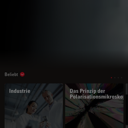
Beliebt
Show subnavigation
Industrie
Das Prinzip der
Polarisationsmikroskopi