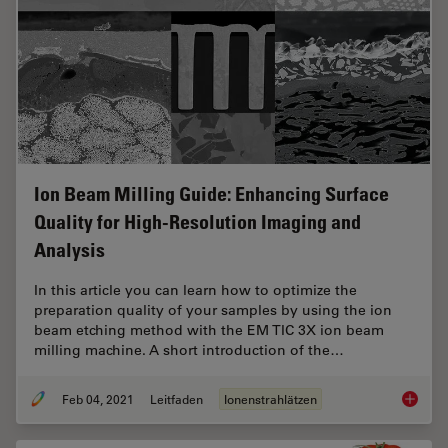
Ion Beam Milling Guide: Enhancing Surface
Quality for High-Resolution Imaging and
Analysis
In this article you can learn how to optimize the
preparation quality of your samples by using the ion
beam etching method with the EM TIC 3X ion beam
milling machine. A short introduction of the…
Feb 04, 2021
Leitfaden
Ionenstrahlätzen
Ion Bea