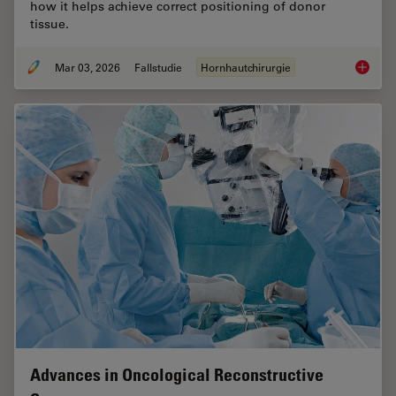
how it helps achieve correct positioning of donor
tissue.
Mar 03, 2026
Fallstudie
Hornhautchirurgie
Ophthal
Advances in Oncological Reconstructive