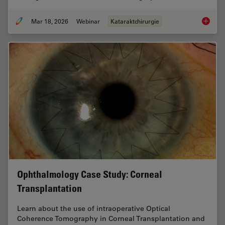
Mar 18, 2026
Webinar
Kataraktchirurgie
Expert T
Ophthalmology Case Study: Corneal
Transplantation
Learn about the use of intraoperative Optical
Coherence Tomography in Corneal Transplantation and