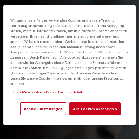
Wir und unsere Partner verwenden Cookies und andere Tracking-
Technologien sowie einige der Daten, die Sie uns direkt zur Verfügung
stellen, wie z. B. Ihre Kontaktdaten, um Ihre Nutzung unserer Website zu
verbessern, Ihnen auf Grundlage Ihrer Interaktionen mit dieser und
anderen Websites personalisierte Werbung und Inhalte bereitzustellen,
das Teilen von Inhalten in sozialen Medien zu ermöglichen sowie
Analysen durchzuführen und die Wirksamkeit unserer Werbekampagnen
zu messen. Durch Klicken auf „Alle Cookies akzeptieren“ stimmen Sie
dem sowie der Weitergabe dieser Daten an unsere Partner zu (siehe Link
unten). Sie können Ihre Einwilligungseinstellungen jederzeit im Bereich
„Cookie-Einstellungen“ am unteren Rand unserer Website ändern.
Lesen Sie unsere Cookie-Hinweise, um mehr über unsere Praktiken zu
erfahren
Leica Microsystems Cookie Partners Details
Cookie-Einstellungen
Alle Cookies akzeptieren