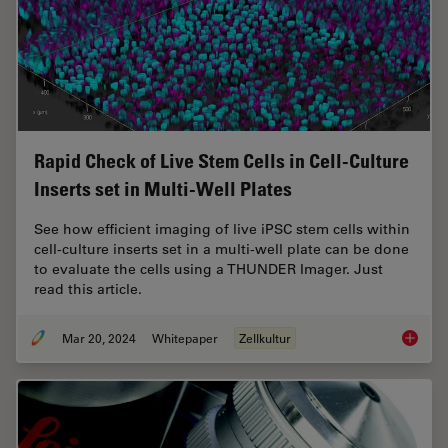
Rapid Check of Live Stem Cells in Cell-Culture
Inserts set in Multi-Well Plates
See how efficient imaging of live iPSC stem cells within
cell-culture inserts set in a multi-well plate can be done
to evaluate the cells using a THUNDER Imager. Just
read this article.
Mar 20, 2024
Whitepaper
Zellkultur
Rapid Ch