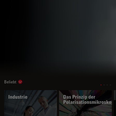
Beliebt
Show subnavigation
Industrie
Das Prinzip der
Polarisationsmikroskopi