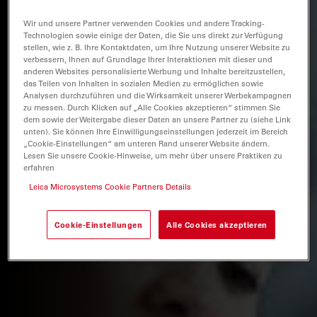
Wir und unsere Partner verwenden Cookies und andere Tracking-
Technologien sowie einige der Daten, die Sie uns direkt zur Verfügung
stellen, wie z. B. Ihre Kontaktdaten, um Ihre Nutzung unserer Website zu
verbessern, Ihnen auf Grundlage Ihrer Interaktionen mit dieser und
anderen Websites personalisierte Werbung und Inhalte bereitzustellen,
das Teilen von Inhalten in sozialen Medien zu ermöglichen sowie
Analysen durchzuführen und die Wirksamkeit unserer Werbekampagnen
zu messen. Durch Klicken auf „Alle Cookies akzeptieren“ stimmen Sie
dem sowie der Weitergabe dieser Daten an unsere Partner zu (siehe Link
unten). Sie können Ihre Einwilligungseinstellungen jederzeit im Bereich
„Cookie-Einstellungen“ am unteren Rand unserer Website ändern.
Lesen Sie unsere Cookie-Hinweise, um mehr über unsere Praktiken zu
erfahren
Leica Microsystems Cookie Partners Details
Cookie-Einstellungen
Alle Cookies akzeptieren