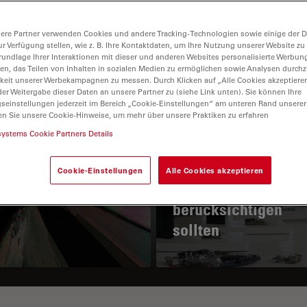
ere Partner verwenden Cookies und andere Tracking-Technologien sowie einige der Da
ur Verfügung stellen, wie z. B. Ihre Kontaktdaten, um Ihre Nutzung unserer Website zu
rundlage Ihrer Interaktionen mit dieser und anderen Websites personalisierte Werbun
llen, das Teilen von Inhalten in sozialen Medien zu ermöglichen sowie Analysen durc
keit unserer Werbekampagnen zu messen. Durch Klicken auf „Alle Cookies akzeptiere
er Weitergabe dieser Daten an unsere Partner zu (siehe Link unten). Sie können Ihre
gseinstellungen jederzeit im Bereich „Cookie-Einstellungen“ am unteren Rand unserer
en Sie unsere Cookie-Hinweise, um mehr über unsere Praktiken zu erfahren
 Prinzip der
Wichtige Faktoren, 
systems Cookie Partners Details
larisationsmikroskopie
Sie bei der Auswah
eines
Cookie-Einstellungen
Alle Cookies akzeptieren
Stereomikroskops
berücksichtigen
sollten