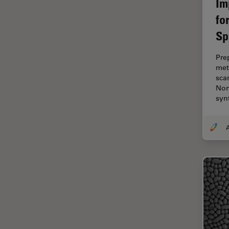
Im
fo
Imperial Imaging Hub
Sp
In vivo
Ganzkörperbildgebung
Pre
Industrielle Mikroskopie
met
sca
Inspektionsmikroskopie
Non
Intraoperative OCT
syn
Inverted Microscopy
A
Ionenstrahlätzen
Kameras
Kataraktchirurgie
Klinische Pathologie
Kohärentes Raman-
Streumikroskop (CRS)
Konfokalmikroskopie