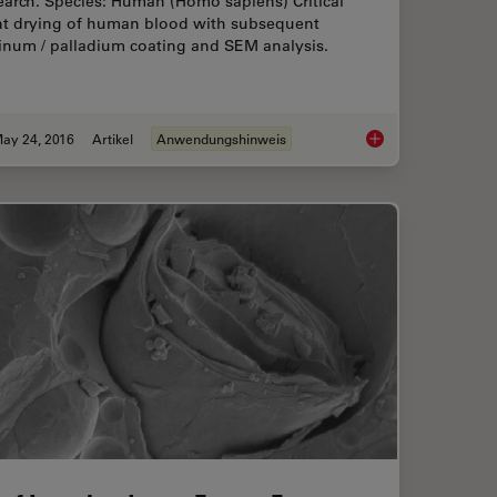
earch. Species: Human (Homo sapiens) Critical
nt drying of human blood with subsequent
tinum / palladium coating and SEM analysis.
ay 24, 2016
Artikel
Anwendungshinweis
ritical Point Drying of E. coli for SEM
Human Blood Cells P