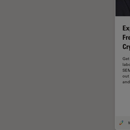
Centre of Excellence Oxford
Chirurgische Mikroskopie
Ex
CLEM
Fr
Contrast Methods in Light
Microscopy
Cr
Cryo REM
Get
DIC-Mikroskopie
lab
SEM
Digitale Mikroskopie
out
an
Drosophila-Forschung
Dunkelfeldmikroskopie
Elektronenmikroskopie
Elektronenmikroskopie
Probenvorbereitung
Elektronik- und