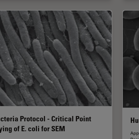
cteria Protocol - Critical Point
Hu
ying of E. coli for SEM
Appl