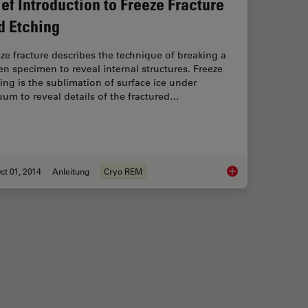
ief Introduction to Freeze Fracture
d Etching
ze fracture describes the technique of breaking a
en specimen to reveal internal structures. Freeze
ing is the sublimation of surface ice under
um to reveal details of the fractured…
ct 01, 2014
Anleitung
Cryo REM
llic Thin Films for HR-SEM by Using DC Magnetron Sputter Coater
Brief Introduction to