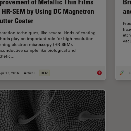
Br
provement of Metallic Thin Films
an
r HR-SEM by Using DC Magnetron
utter Coater
Free
froz
paration techniques, like several kinds of coating
etch
hods play an important role for high resolution
vacu
nning electron microscopy (HR-SEM).
conductive sample like biological and
thetic…
pr 13, 2016
Artikel
REM
O
Improvement of Meta