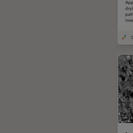
App
dry
Fortgeschrittene
pal
Mikroskopietechniken
inse
FRAP
FRET
O
Geschichte
Glaucomchirurgie
Grundlagen der Mikroskopie
Grundlegende
Mikroskopietechniken
Gynäkologie and Urologie
Hochdruckgefrieren
Hornhautchirurgie
HyD
Immunfluoreszenz