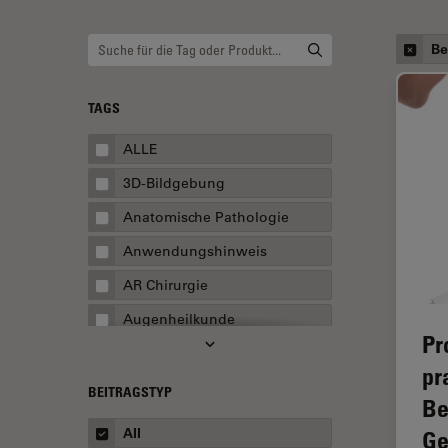
Be
TAGS
ALLE
3D-Bildgebung
Anatomische Pathologie
Anwendungshinweis
AR Chirurgie
Augenheilkunde
Pr
Augmented Reality
pr
Ausbildung
BEITRAGSTYP
Be
Automatisierte Mikroskopie
All
Ge