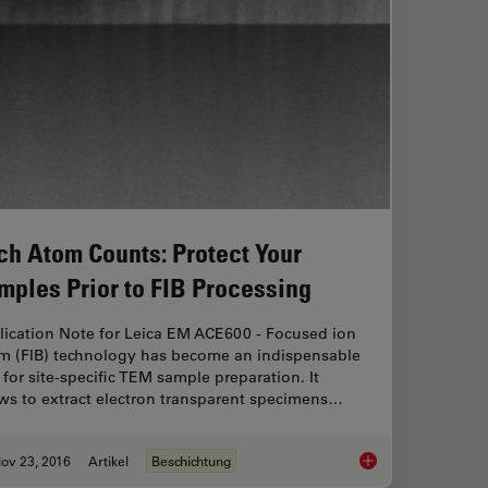
ch Atom Counts: Protect Your
mples Prior to FIB Processing
lication Note for Leica EM ACE600 - Focused ion
m (FIB) technology has become an indispensable
 for site-specific TEM sample preparation. It
ws to extract electron transparent specimens…
ov 23, 2016
Artikel
Beschichtung
 High Pressure Freezing and Freeze Fracturing in the Cryo SEM Workflow
Each Atom Counts: Pr