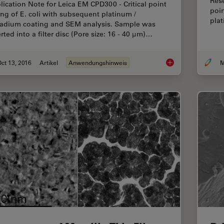
Res
lication Note for Leica EM CPD300 - Critical point
poi
ing of E. coli with subsequent platinum /
pla
ladium coating and SEM analysis. Sample was
rted into a filter disc (Pore size: 16 - 40 μm)…
ct 13, 2016
Artikel
Anwendungshinweis
M
Bacteria Protocol - C