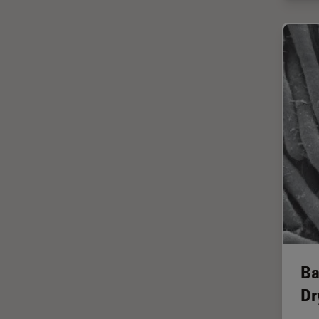
Halbleiterindustrie
EMBL Imaging Centre
Ergonomie
F-Techniques
Färbung
FLIM
(Fluoreszenzlebensdauer-
Imaging-Mikroskopie)
Fluoreszenz
Fluoreszenzproteine
Fluorophore
FluoSync
Ba
Forensik
Dr
Fortgeschrittene Bildgebung
und Analyse von Gewebe