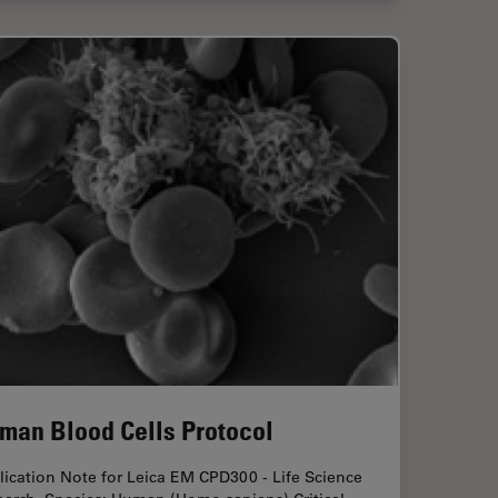
man Blood Cells Protocol
ication Note for Leica EM CPD300 - Life Science