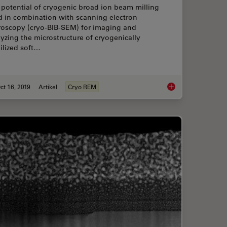
potential of cryogenic broad ion beam milling
d in combination with scanning electron
roscopy (cryo-BIB-SEM) for imaging and
yzing the microstructure of cryogenically
ilized soft…
ct 16, 2019
Artikel
Cryo REM
ür EM: Ein praktischer Leitfaden zur Beschichtung und Gefrierfrakturierung
Studying the Microst