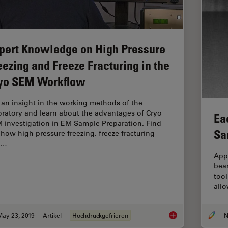
pert Knowledge on High Pressure
eezing and Freeze Fracturing in the
yo SEM Workflow
 an insight in the working methods of the
oratory and learn about the advantages of Cryo
Ea
 investigation in EM Sample Preparation. Find
Sa
 how high pressure freezing, freeze fracturing
d…
App
bea
tool
allo
May 23, 2019
Artikel
Hochdruckgefrieren
N
Expert Knowledge on