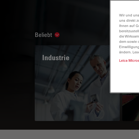
Wir und uns
uns direkt z
Ihnen auf G
bereitzuste
Beliebt
Show subnavigation
die Wirksam
dem sowie d
Einwilligun
ändern. Les
Industrie
Das
Leica Micro
Po