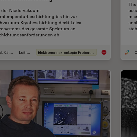
The 
use
 der Niedervakuum-
mic
mtemperaturbeschichtung bis hin zur
anal
hvakuum-Kryobeschichtung deckt Leica
stab
rosystems das gesamte Spektrum an
chichtungsanforderungen ab.
Feb 02, 2021
Leitfaden
Elektronenmikroskopie Probenvorbereitung
O
Probenvorbereitung f