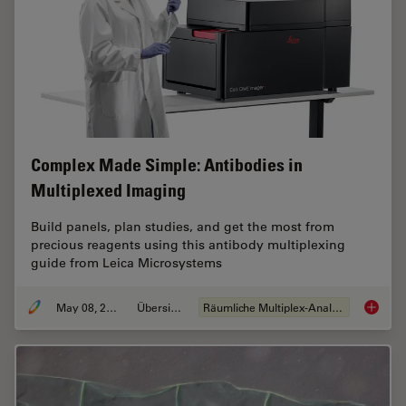
Complex Made Simple: Antibodies in
Multiplexed Imaging
Build panels, plan studies, and get the most from
precious reagents using this antibody multiplexing
guide from Leica Microsystems
May 08, 2023
Übersicht
Räumliche Multiplex-Analyse
Complex