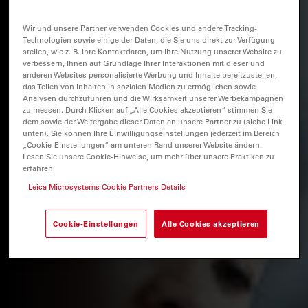
Wir und unsere Partner verwenden Cookies und andere Tracking-
Technologien sowie einige der Daten, die Sie uns direkt zur Verfügung
stellen, wie z. B. Ihre Kontaktdaten, um Ihre Nutzung unserer Website zu
verbessern, Ihnen auf Grundlage Ihrer Interaktionen mit dieser und
anderen Websites personalisierte Werbung und Inhalte bereitzustellen,
das Teilen von Inhalten in sozialen Medien zu ermöglichen sowie
Analysen durchzuführen und die Wirksamkeit unserer Werbekampagnen
zu messen. Durch Klicken auf „Alle Cookies akzeptieren“ stimmen Sie
dem sowie der Weitergabe dieser Daten an unsere Partner zu (siehe Link
unten). Sie können Ihre Einwilligungseinstellungen jederzeit im Bereich
„Cookie-Einstellungen“ am unteren Rand unserer Website ändern.
Lesen Sie unsere Cookie-Hinweise, um mehr über unsere Praktiken zu
erfahren
Leica Microsystems Cookie Partners Details
Cookie-Einstellungen
Alle Cookies akzeptieren