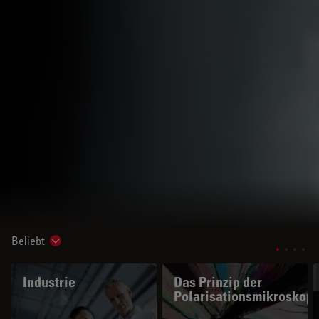
Beliebt
Show subnavigation
Industrie
Das Prinzip der
Polarisationsmikroskopi