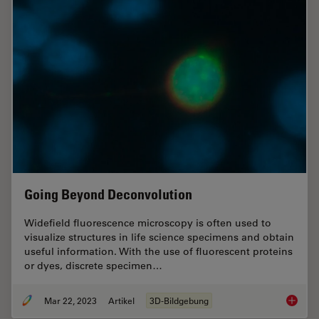
Going Beyond Deconvolution
Widefield fluorescence microscopy is often used to
visualize structures in life science specimens and obtain
useful information. With the use of fluorescent proteins
or dyes, discrete specimen…
Mar 22, 2023
Artikel
3D-Bildgebung
Going B