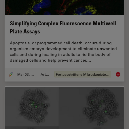
Simplifying Complex Fluorescence Multiwell
Plate Assays
Apoptosis, or programmed cell death, occurs during
organism embryo development to eliminate unwanted
cells and during healing in adults to rid the body of
damaged cells and help prevent cancer.…
Mar 03, 2022
Artikel
Fortgeschrittene Mikroskopietechniken
Simplif