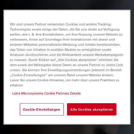
Wir und unsere Partner verwenden Cookies und andere Tracking-
Technologien sowie einige der Daten, die Sie uns direkt zur Verfügung
stellen, wie z. B. Ihre Kontaktdaten, um Ihre Nutzung unserer Website zu
verbessern, Ihnen auf Grundlage Ihrer Interaktionen mit dieser und
anderen Websites personalisierte Werbung und Inhalte bereitzustellen,
das Teilen von Inhalten in sozialen Medien zu ermöglichen sowie
Analysen durchzuführen und die Wirksamkeit unserer Werbekampagnen
zu messen. Durch Klicken auf „Alle Cookies akzeptieren“ stimmen Sie
dem sowie der Weitergabe dieser Daten an unsere Partner zu (siehe Link
unten). Sie können Ihre Einwilligungseinstellungen jederzeit im Bereich
„Cookie-Einstellungen“ am unteren Rand unserer Website ändern.
Lesen Sie unsere Cookie-Hinweise, um mehr über unsere Praktiken zu
erfahren
Leica Microsystems Cookie Partners Details
Cookie-Einstellungen
Alle Cookies akzeptieren