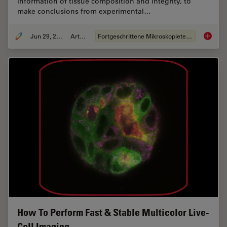
information of tissue composition and integrity, to
make conclusions from experimental…
Jun 29, 2022
Artikel
Fortgeschrittene Mikroskopietechniken
3D Tiss
How To Perform Fast & Stable Multicolor Live-
Cell Imaging