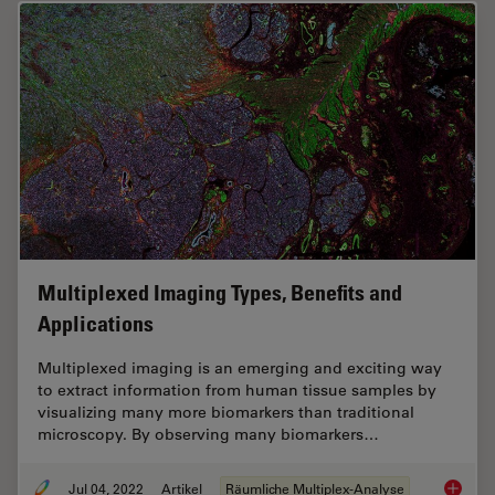
Multiplexed Imaging Types, Benefits and
Applications
Multiplexed imaging is an emerging and exciting way
to extract information from human tissue samples by
visualizing many more biomarkers than traditional
microscopy. By observing many biomarkers…
Jul 04, 2022
Artikel
Räumliche Multiplex-Analyse
Multipl