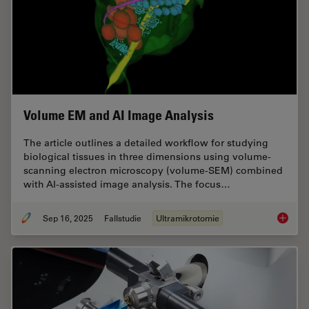
Volume EM and AI Image Analysis
The article outlines a detailed workflow for studying
biological tissues in three dimensions using volume-
scanning electron microscopy (volume-SEM) combined
with AI-assisted image analysis. The focus…
Sep 16, 2025
Fallstudie
Ultramikrotomie
Volume 