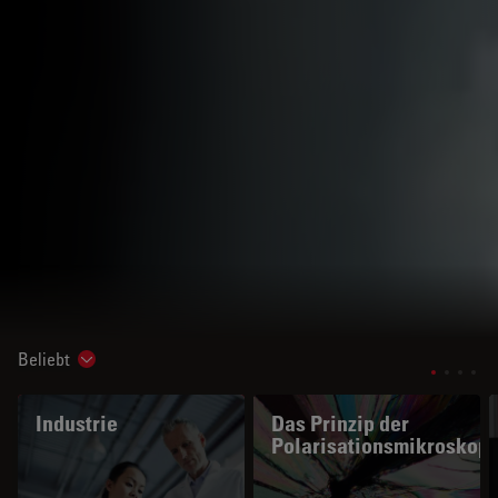
Beliebt
Show subnavigation
Industrie
Das Prinzip der
Polarisationsmikroskopi