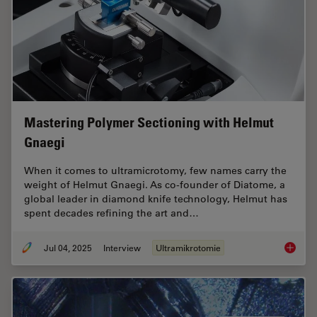
Mastering Polymer Sectioning with Helmut
Gnaegi
When it comes to ultramicrotomy, few names carry the
weight of Helmut Gnaegi. As co-founder of Diatome, a
global leader in diamond knife technology, Helmut has
spent decades refining the art and…
Jul 04, 2025
Interview
Ultramikrotomie
Masteri