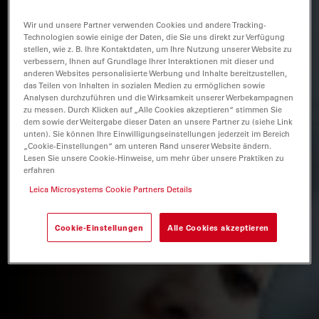
Wir und unsere Partner verwenden Cookies und andere Tracking-
Technologien sowie einige der Daten, die Sie uns direkt zur Verfügung
stellen, wie z. B. Ihre Kontaktdaten, um Ihre Nutzung unserer Website zu
verbessern, Ihnen auf Grundlage Ihrer Interaktionen mit dieser und
anderen Websites personalisierte Werbung und Inhalte bereitzustellen,
das Teilen von Inhalten in sozialen Medien zu ermöglichen sowie
Analysen durchzuführen und die Wirksamkeit unserer Werbekampagnen
zu messen. Durch Klicken auf „Alle Cookies akzeptieren“ stimmen Sie
dem sowie der Weitergabe dieser Daten an unsere Partner zu (siehe Link
unten). Sie können Ihre Einwilligungseinstellungen jederzeit im Bereich
„Cookie-Einstellungen“ am unteren Rand unserer Website ändern.
Lesen Sie unsere Cookie-Hinweise, um mehr über unsere Praktiken zu
erfahren
Leica Microsystems Cookie Partners Details
Cookie-Einstellungen
Alle Cookies akzeptieren