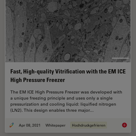
Fast, High-quality Vitrification with the EM ICE
High Pressure Freezer
The EM ICE High Pressure Freezer was developed with
a unique freezing principle and uses only a single
pressurization and cooling liquid: liquified nitrogen
(LN2). This design enables three major…
Apr 08, 2021
Whitepaper
Hochdruckgefrieren
Fast, Hi