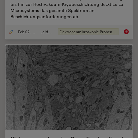
bis hin zur Hochvakuum-Kryobeschichtung deckt Leica
Microsystems das gesamte Spektrum an
Beschichtungsanforderungen ab.
Feb 02, 2021
Leitfaden
Elektronenmikroskopie Probenvorbereitung
Probenv