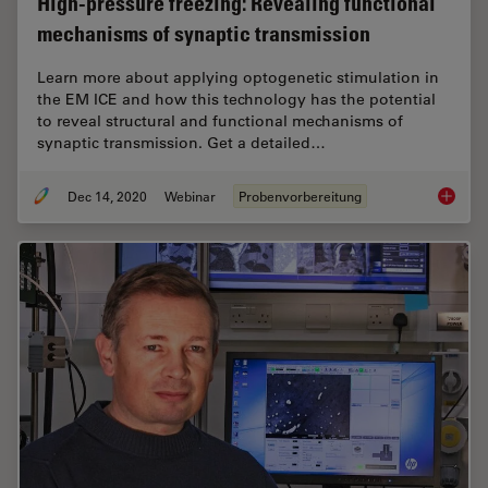
High-pressure freezing: Revealing functional
mechanisms of synaptic transmission
Learn more about applying optogenetic stimulation in
the EM ICE and how this technology has the potential
to reveal structural and functional mechanisms of
synaptic transmission. Get a detailed…
Dec 14, 2020
Webinar
Probenvorbereitung
High-pr