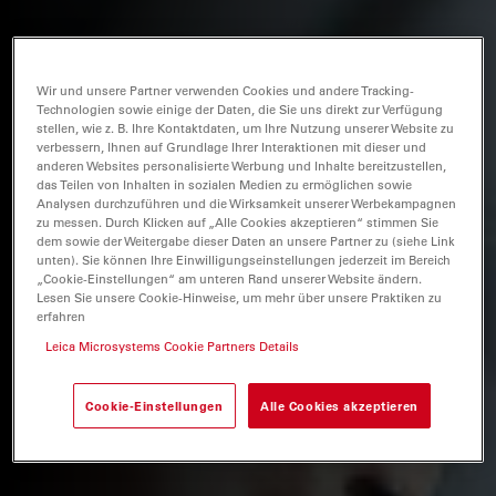
Wir und unsere Partner verwenden Cookies und andere Tracking-
Technologien sowie einige der Daten, die Sie uns direkt zur Verfügung
stellen, wie z. B. Ihre Kontaktdaten, um Ihre Nutzung unserer Website zu
verbessern, Ihnen auf Grundlage Ihrer Interaktionen mit dieser und
anderen Websites personalisierte Werbung und Inhalte bereitzustellen,
das Teilen von Inhalten in sozialen Medien zu ermöglichen sowie
Analysen durchzuführen und die Wirksamkeit unserer Werbekampagnen
zu messen. Durch Klicken auf „Alle Cookies akzeptieren“ stimmen Sie
dem sowie der Weitergabe dieser Daten an unsere Partner zu (siehe Link
unten). Sie können Ihre Einwilligungseinstellungen jederzeit im Bereich
„Cookie-Einstellungen“ am unteren Rand unserer Website ändern.
Lesen Sie unsere Cookie-Hinweise, um mehr über unsere Praktiken zu
erfahren
Leica Microsystems Cookie Partners Details
Cookie-Einstellungen
Alle Cookies akzeptieren