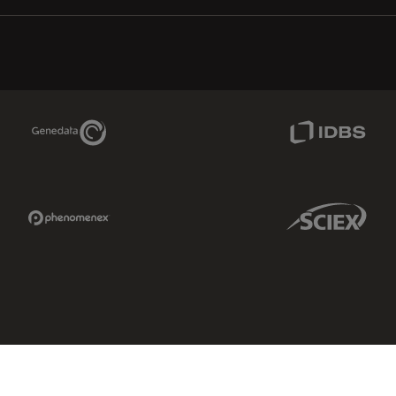
Genedata Link
IDBS Link
Phenomenex Link
Sciex Link