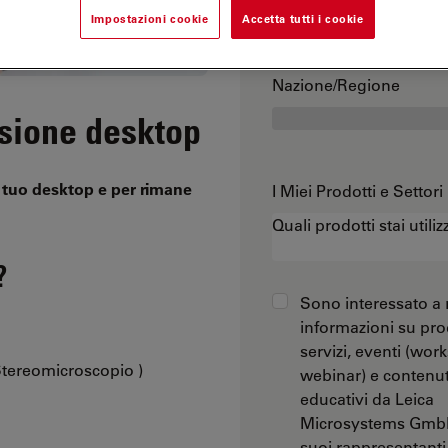
Impostazioni cookie
Accetta tutti i cookie
Nazione/Regione
rsione desktop
ul tuo desktop e per rimane
I Miei Prodotti e Settori
?
Sono interessato a 
informazioni su prod
servizi, eventi (wor
(Stereomicroscopio )
webinar) e contenut
educativi da Leica
Microsystems GmbH
suoi rappresentanti