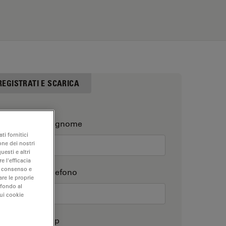
REGISTRATI E SCARICA
Cognome
ti fornitici
one dei nostri
uesti e altri
e l'efficacia
uo consenso e
Telefono
are le proprie
 fondo al
sui cookie
Cap