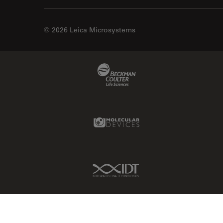
© 2026 Leica Microsystems
Beckman Coulter Link
Molecular Devices Link
IDT Link