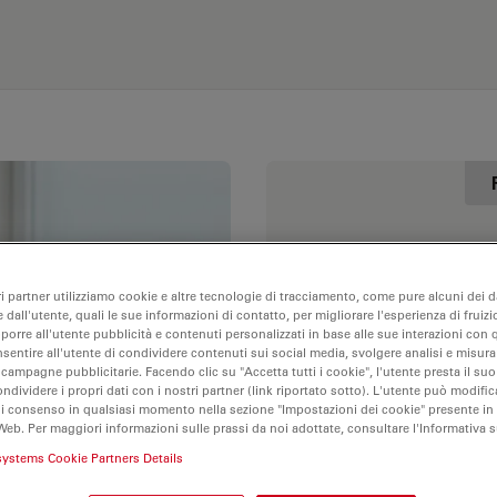
Nome
ri partner utilizziamo cookie e altre tecnologie di tracciamento, come pure alcuni dei da
 dall'utente, quali le sue informazioni di contatto, per migliorare l'esperienza di fruizi
oporre all'utente pubblicità e contenuti personalizzati in base alle sue interazioni con q
nsentire all'utente di condividere contenuti sui social media, svolgere analisi e misurar
 campagne pubblicitarie. Facendo clic su "Accetta tutti i cookie", l'utente presta il s
E-mail
ondividere i propri dati con i nostri partner (link riportato sotto). L'utente può modific
di consenso in qualsiasi momento nella sezione "Impostazioni dei cookie" presente in
Web. Per maggiori informazioni sulle prassi da noi adottate, consultare l'Informativa 
systems Cookie Partners Details
Azienda/Istituto