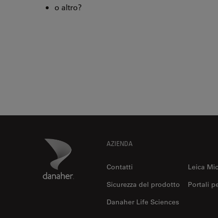
o altro?
Footer
Danaher Logo
AZIENDA
Contatti
Leica Mi
Sicurezza del prodotto
Portali p
Danaher Life Sciences