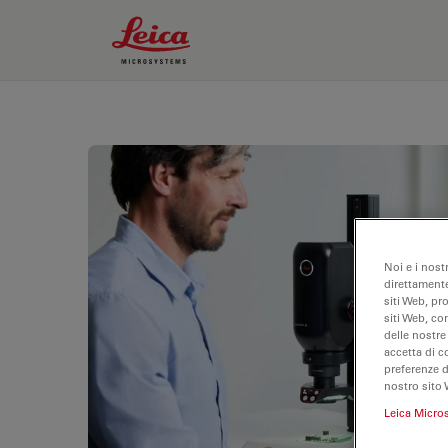
Leica Microsystems Logo
Noi e i nost
direttamente
siti Web, pr
siti Web, co
delle nostre
accetta di c
preferenze 
nostro sito 
Leica Micro