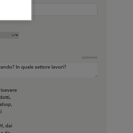
opzionale
ricevere
otti,
kshop,
i
, dai
 e da