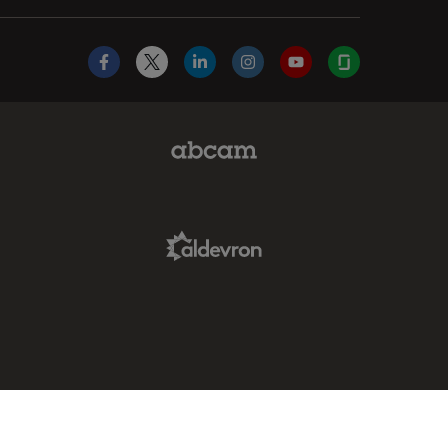
Facebook
X
LinkedIn
Instagram
YouTube
Glassdoor
Abcam Limited Link
Aldevron Link