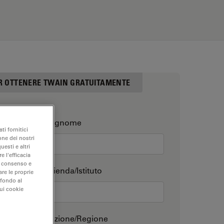
ER OTTENERE TWAIN GRATUITAMENTE
Cognome
ti fornitici
one dei nostri
uesti e altri
e l'efficacia
uo consenso e
Azienda/Istituto
are le proprie
 fondo al
sui cookie
Nazione/Regione