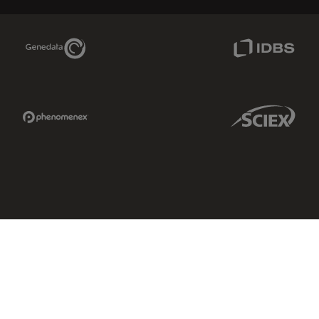
Genedata Link
IDBS Link
Phenomenex Link
Sciex Link