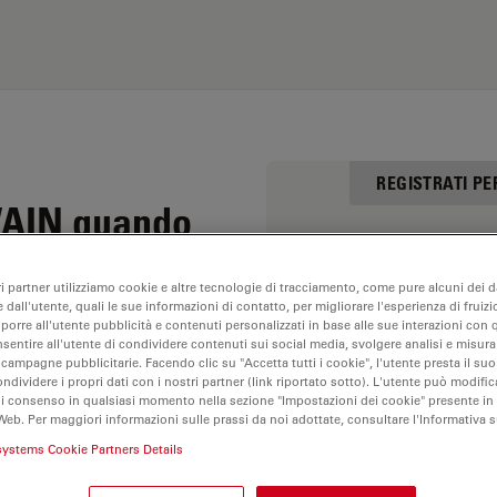
REGISTRATI P
TWAIN quando
er microscopia
Nome
ri partner utilizziamo cookie e altre tecnologie di tracciamento, come pure alcuni dei da
 dall'utente, quali le sue informazioni di contatto, per migliorare l'esperienza di fruizi
oporre all'utente pubblicità e contenuti personalizzati in base alle sue interazioni con q
nsentire all'utente di condividere contenuti sui social media, svolgere analisi e misurar
 campagne pubblicitarie. Facendo clic su "Accetta tutti i cookie", l'utente presta il s
E-mail
ondividere i propri dati con i nostri partner (link riportato sotto). L'utente può modific
roscopia K3C, K5C,
di consenso in qualsiasi momento nella sezione "Impostazioni dei cookie" presente in
S9 i, Ivesta 3
Web. Per maggiori informazioni sulle prassi da noi adottate, consultare l'Informativa 
systems Cookie Partners Details
oftware di comunicare con
Microsystems. In un
Cap