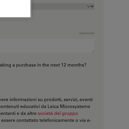
opzionale
king a purchase in the next 12 months?
ere informazioni su prodotti, servizi, eventi
contenuti educativi da Leica Microsystems
entanti e da altre
società del gruppo
 essere contattato telefonicamente o via e-