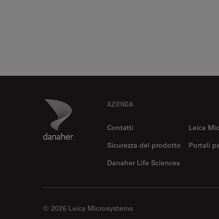
Footer
Danaher Logo
AZIENDA
Contatti
Leica Mi
Sicurezza del prodotto
Portali p
Danaher Life Sciences
© 2026 Leica Microsystems