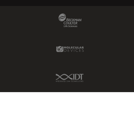
Beckman Coulter Link
Molecular Devices Link
IDT Link