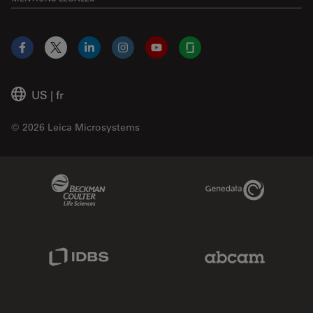
Facebook
X
LinkedIn
Instagram
YouTube
Glassdoor
US
|
fr
© 2026 Leica Microsystems
Beckman Coulter Link
Genedata Link
IDBS Link
Abcam Limited