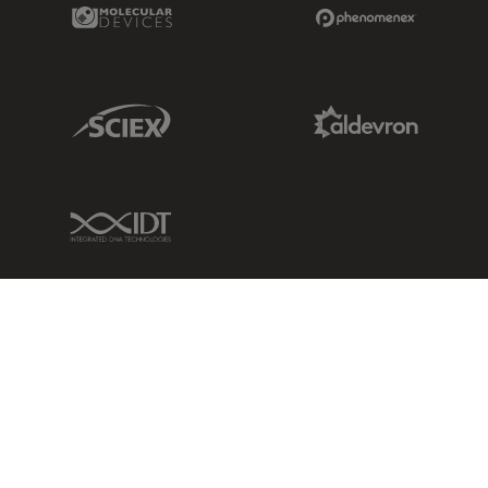
Molecular Devices Link
Phenomenex L
Sciex Link
Aldevron Link
IDT Link