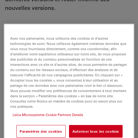
nouvelles versions.
LAS X Life Science - Champ large
Avec nos partenaires, nous utilisons des cookies et d’autres
Le logiciel d'imagerie et d'analyse
LAS
X est conçu
technologies de suivi. Nous utilisons également certaines données que
pour chaque étape de votre recherche. Il est optimisé
vous nous fournissez directement, comme vos coordonnées, afin
d’améliorer votre expérience utilisateur sur notre site, de vous proposer
pour les flux de travail de la recherche en sciences de
des publicités et du contenu personnalisés en fonction de vos
la vie et prend en charge les microscopes Leica droits,
interactions avec ce site et d’autres sites, de vous permettre de partager
inversés et stéréoscopiques. La plateforme offre une
du contenu sur les réseaux sociaux, d’effectuer des analyses et de
mesurer l’efficacité de nos campagnes publicitaires. En cliquant sur «
facilité d'utilisation maximale et permet à tous les
Accepter tous les cookies », vous consentez à leur utilisation et au
membres de votre équipe de devenir rapidement
partage de ces données avec nos partenaires (voir le lien ci-dessous).
Vous pouvez modifier vos préférences de consentement à tout moment
productifs.
dans la section « Paramètres des cookies » en bas de notre site.
Consultez notre Notice en matière de cookies pour en savoir plus sur
Remarque : cette version de LASX est réservée à
nos pratiques.
l'imagerie à large champ et ne peut pas être installée
Leica Microsystems Cookie Partners Details
sur les systèmes Confocal.
Paramètres des cookies
Autoriser tous les cookies
LAS X Industry