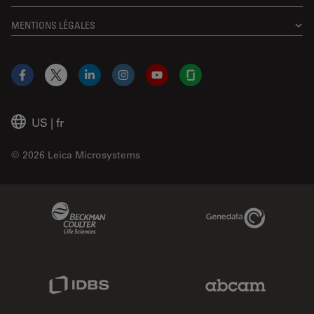
MENTIONS LÉGALES
Facebook
X
LinkedIn
Instagram
YouTube
Glassdoor
US
|
fr
© 2026 Leica Microsystems
Beckman Coulter Link
Genedata Link
IDBS Link
Abcam Limited