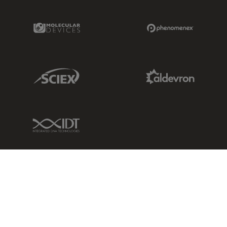
Molecular Devices Link
Phenomenex L
Sciex Link
Aldevron Link
IDT Link