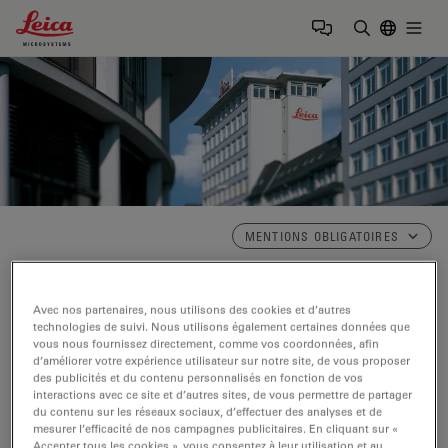
Leica Microsystems Logo
Togg
Saisir un t
MENTIONS OBLIGATOIRES
Mentions obligatoires
Avec nos partenaires, nous utilisons des cookies et d’autres
technologies de suivi. Nous utilisons également certaines données que
vous nous fournissez directement, comme vos coordonnées, afin
Siège social international
d’améliorer votre expérience utilisateur sur notre site, de vous proposer
des publicités et du contenu personnalisés en fonction de vos
interactions avec ce site et d’autres sites, de vous permettre de partager
Leica Microsystems GmbH
du contenu sur les réseaux sociaux, d’effectuer des analyses et de
Ernst-Leitz-Strasse 17-37
mesurer l’efficacité de nos campagnes publicitaires. En cliquant sur «
Accepter tous les cookies », vous consentez à leur utilisation et au