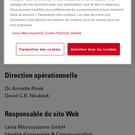
partage de ces données avec nos partenaires (voir le lien ci-dessous).
35578 Wetzlar Allemagne
Vous pouvez modifier vos préférences de consentement à tout moment
dans la section « Paramètres des cookies » en bas de notre site.
Nº d'inscription : HRB 5187
Consultez notre Notice en matière de cookies pour en savoir plus sur
Nº de siret : DE 812487602
nos pratiques.
Leica Microsystems Cookie Partners Details
Téléphone : +49, 6441 29-0
Télécopie : +49 6441 29-2599
Paramètres des cookies
Autoriser tous les cookies
URL :
http://www.leica-microsystems.com
Direction opérationnelle
Dr. Annette Rinck
David C.B. Neubeck
Responsable du site Web
Leica Microsystems GmbH
Identité d'entreprise & Communication