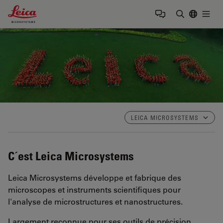
Leica Microsystems Logo
Togg
Saisir un t
LEICA MICROSYSTEMS
C´est Leica Microsystems
Leica Microsystems développe et fabrique des
microscopes et instruments scientifiques pour
l'analyse de microstructures et nanostructures.
Largement reconnue pour ses outils de précision