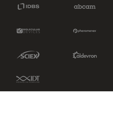
IDBS Link
Abcam Limited
Molecular Devices Link
Phenomenex L
Sciex Link
Aldevron Link
IDT Link