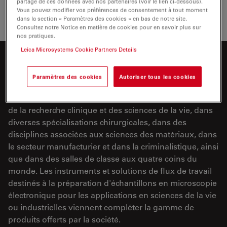
partage de ces données avec nos partenaires (voir le lien ci-dessous).
Vous pouvez modifier vos préférences de consentement à tout moment
dans la section « Paramètres des cookies » en bas de notre site.
Consultez notre Notice en matière de cookies pour en savoir plus sur
nos pratiques.
Leica Microsystems Cookie Partners Details
Product Portfolio
Paramètres des cookies
Autoriser tous les cookies
Les utilisateurs d'instruments et de services Leica
Microsystem exercent leur activité dans les domaines
de la recherche clinique et des sciences de la vie, dans
diverses spécialisations chirurgicales, dans des
disciplines associées aux sciences des matériaux, dans
le secteur manufacturier et dans la criminalistique, ainsi
que dans des salles de classe aux quatre coins du
monde. Les instruments et solutions de flux de travail
destinés à la préparation d'échantillons en microscopie
électronique pour les applications en sciences de la vie
ou industrielles viennent compléter la gamme de
produits offerts par la société.