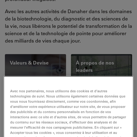
Avec les autres activités de Danaher dans les domaines
de la biotechnologie, du diagnostic et des sciences de
la vie, nous libérons le potentiel de transformation de la
science et de la technologie de pointe pour améliorer
des milliards de vies chaque jour.
Valeurs & Devise
À propos de nos
leaders
Avec nos partenaires, nous utilisons des cookies et d’autres
Intégrité et
Notre histoire
technologies de suivi. Nous utilisons également certaines données que
vous nous fournissez directement, comme vos coordonnées, afin
Conformité
d’améliorer votre expérience utilisateur sur notre site, de vous proposer
des publicités et du contenu personnalisés en fonction de vos
interactions avec ce site et d’autres sites, de vous permettre de partager
du contenu sur les réseaux sociaux, d’effectuer des analyses et de
mesurer l’efficacité de nos campagnes publicitaires. En cliquant sur «
Sunshine Act
Accepter tous les cookies », vous consentez à leur utilisation et au