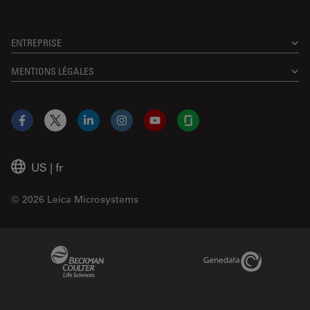
ENTREPRISE
MENTIONS LÉGALES
Facebook
X
LinkedIn
Instagram
YouTube
Glassdoor
US
|
fr
© 2026 Leica Microsystems
Beckman Coulter Link
Genedata Link