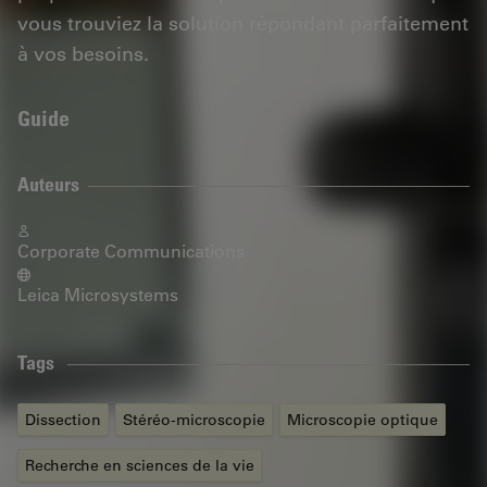
vous trouviez la solution répondant parfaitement
à vos besoins.
Guide
Auteurs
Corporate Communications
Leica Microsystems
Tags
Dissection
Stéréo-microscopie
Microscopie optique
Recherche en sciences de la vie