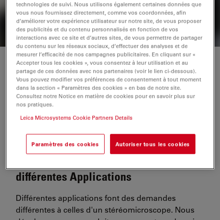
technologies de suivi. Nous utilisons également certaines données que
vous nous fournissez directement, comme vos coordonnées, afin
VOIR TOUS LES PRODUITS ASSOCIÉS
d’améliorer votre expérience utilisateur sur notre site, de vous proposer
des publicités et du contenu personnalisés en fonction de vos
interactions avec ce site et d’autres sites, de vous permettre de partager
du contenu sur les réseaux sociaux, d’effectuer des analyses et de
mesurer l’efficacité de nos campagnes publicitaires. En cliquant sur «
Accepter tous les cookies », vous consentez à leur utilisation et au
Table des matières
partage de ces données avec nos partenaires (voir le lien ci-dessous).
Vous pouvez modifier vos préférences de consentement à tout moment
A key instrument
Facteurs clés
dans la section « Paramètres des cookies » en bas de notre site.
Consultez notre Notice en matière de cookies pour en savoir plus sur
Documentation
Working together
FAQ
nos pratiques.
Leica Microsystems Cookie Partners Details
Paramètres des cookies
Autoriser tous les cookies
Les Stéréomicroscopes pour les
différentes Applications
Différentes applications font des demandes
différentes à celles d'un stéréomicroscope. Nous