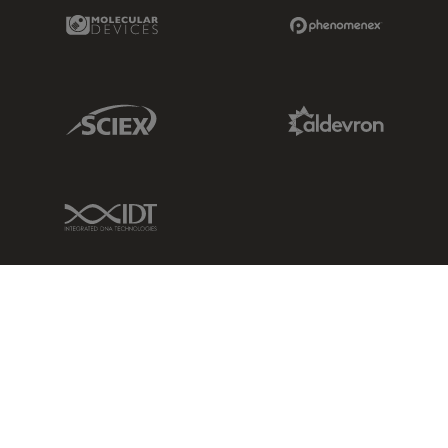
Molecular Devices Link
Phenomenex L
Sciex Link
Aldevron Link
IDT Link