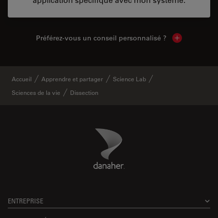
Préférez-vous un conseil personnalisé ?
Show local c
Accueil
Apprendre et partager
Science Lab
Sciences de la vie
Dissection
Danaher Logo
Footer
ENTREPRISE