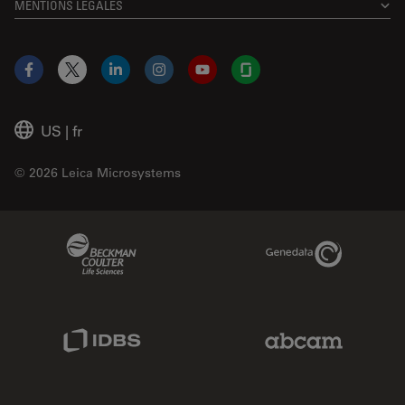
MENTIONS LÉGALES
Facebook
X
LinkedIn
Instagram
YouTube
Glassdoor
US
|
fr
© 2026 Leica Microsystems
Beckman Coulter Link
Genedata Link
IDBS Link
Abcam Limited