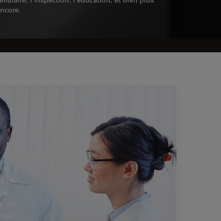
ncore.
les
us de
ope
e de
tise