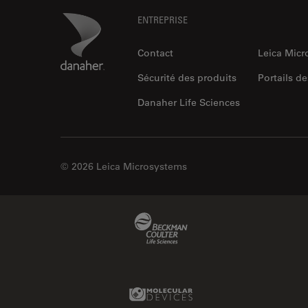
Footer
Danaher Logo
ENTREPRISE
Contact
Leica Mic
Sécurité des produits
Portails de
Danaher Life Sciences
© 2026 Leica Microsystems
Beckman Coulter Link
Molecular Devices Link