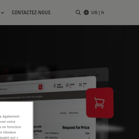
CONTACTEZ-NOUS
US
|
fr
Saisir un terme de recher
ns également
rer votre
s en fonction
es réseaux
iquant sur «