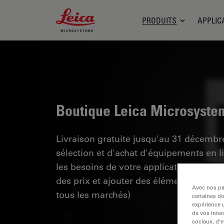
Leica Microsystems Logo
PRODUITS
APPLIC
Boutique Leica Microsyste
Livraison gratuite jusqu'au 31 décembre
sélection et d'achat d'équipements en li
les besoins de votre application, évaluer
des prix et ajouter des éléments sans ef
Avec nos par
tous les marchés)
certaines d
expérience u
de vos inter
sociaux, d’e