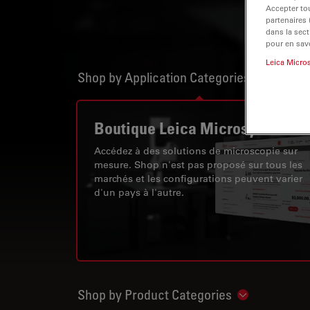
Accepter tou
partenaires
dans la sect
pour en savo
Leica Micro
Shop by Application Categories
Show sub
Boutique Leica Microsystems
Accédez à des solutions de microscopie sur
mesure. Shop n'est pas proposé sur tous les
marchés et les configurations peuvent varier
d'un pays à l'autre.
Shop by Product Categories
Show subnav