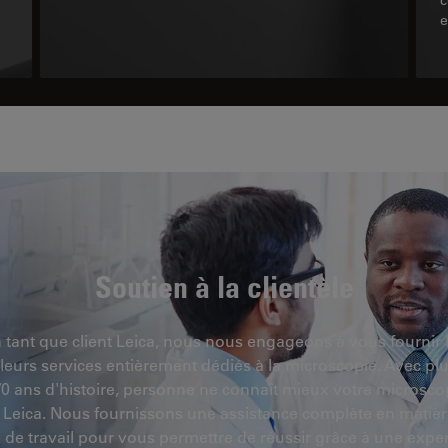
e
Soutien à la clientèle
 tant que client Leica, nous nous engageons à vous fournir 
leurs services entièrement dédiés à la microscopie. Avec pl
0 ans d'histoire, personne ne connaît mieux votre microsc
 Leica. Nous fournissons une assistance complète en matièr
x de travail pour vous permettre de réussir grâce à une exper