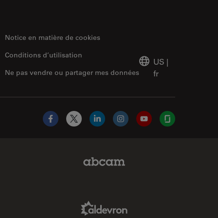
Notice en matière de cookies
Conditions d’utilisation
US
|
Ne pas vendre ou partager mes données
fr
Facebook
X
LinkedIn
Instagram
YouTube
Glassdoor
Abcam Limited Link
Aldevron Link