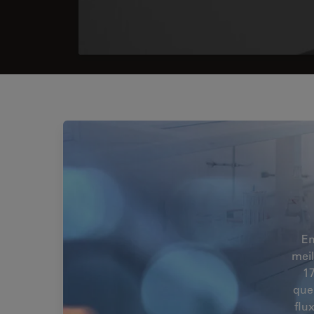
En
meil
17
que
flu