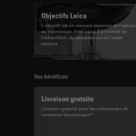
Objectifs Leica
L'objectif est un élément essentiel de l'optiqu
du microscope. Il est placé à proximité de
l'échantillon, du spécimen ou de l'objet
observé.
Vos bénéfices
Livraison gratuite
Livraison gratuite pour les commandes de
commerce électronique!*