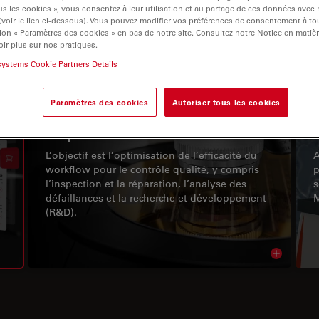
s les cookies », vous consentez à leur utilisation et au partage de ces données avec
 (voir le lien ci-dessous). Vous pouvez modifier vos préférences de consentement à 
ion « Paramètres des cookies » en bas de notre site. Consultez notre Notice en matiè
ir plus sur nos pratiques.
systems Cookie Partners Details
navigation
Paramètres des cookies
Autoriser tous les cookies
Inspection
L’objectif est l’optimisation de l’efficacité du
A
workflow pour le contrôle qualité, y compris
p
l’inspection et la réparation, l’analyse des
s
défaillances et la recherche et développement
M
(R&D).
Read arti
igation