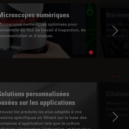
Microscopes numériques
Stéréom
icroscopes numériques optimisés pour
Leica Micr
'ensemble du flux de travail d'inspection, de
stéréomicro
Ne
ocumentation et d'analyse.
recherche, l
cle
Read article
Solutions personnalisées
Citation
basées sur les applications
Recevez un 
préconfigur
rouvez les produits les plus adaptés à vos
votre dema
esoins spécifiques en filtrant sur la base des
Ne
omaines d'application tels que la culture
ellulaire, l'inspection, l'éducation, et bien plus