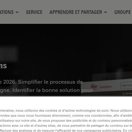
ATIONS
SERVICE
APPRENDRE ET PARTAGER
GROUPE
ms
 2026. Simplifier le processus de
gne. Identifier la bonne solution pour
 les différentes options, voir les détails
fort (la boutique n'est pas proposée sur
tenaires, nous utilisons des cookies et d’autres technologies de suivi. Nous utiliso
onnées que vous nous fournissez directement, comme vos coordonnées, afin d’amélio
tilisateur sur notre site, de vous proposer des publicités et du contenu personnalisé
actions avec ce site et d’autres sites, de vous permettre de partager du contenu sur l
ffectuer des analyses et de mesurer l’efficacité de nos campagnes publicitaires. En cl