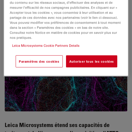
l'analyse de structures géologiques.
du contenu sur les réseaux sociaux, d’effectuer des analyses et de
mesurer l’efficacité de nos campagnes publicitaires. En cliquant sur «
Accepter tous les cookies », vous consentez à leur utilisation et au
partage de ces données avec nos partenaires (voir le lien ci-dessous).
Vous pouvez modifier vos préférences de consentement à tout moment
dans la section « Paramètres des cookies » en bas de notre site.
Consultez notre Notice en matière de cookies pour en savoir plus sur
nos pratiques.
Leica Microsystems Cookie Partners Details
Paramètres des cookies
Autoriser tous les cookies
Leica Microsystems étend ses capacités de