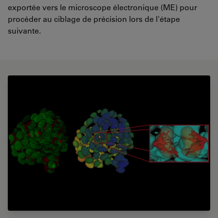
exportée vers le microscope électronique (ME) pour
procéder au ciblage de précision lors de l'étape
suivante.