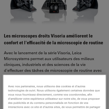
Les microscopes droits Visoria améliorent le
confort et l'efficacité de la microscopie de routine
Avec le lancement de la série Visoria, Leica
Microsystems permet aux utilisateurs des milieux
cliniques, industriels et des sciences de la vie
d'effectuer des tâches de microscopie de routine avec
plus de confort et d'efficacité. Grâce à leur conception
ergonomique, aux fonctions codées et aux options de
Avec nos partenaires, nous utilisons des cookies et d’autres
visualisation numérique, les microscopes droits Visoria
technologies de suivi. Nous utilisons également certaines données que
contribuent à réduire la fatigue et à faire gagner du
vous nous fournissez directement, comme vos coordonnées, afin
temps aux utilisateurs lors de l'examen d'échantillons
d’améliorer votre expérience utilisateur sur notre site, de vous proposer
des publicités et du contenu personnalisés en fonction de vos
histologiques, de l'inspection de matériaux ou de
interactions avec ce site et d’autres sites, de vous permettre de partager