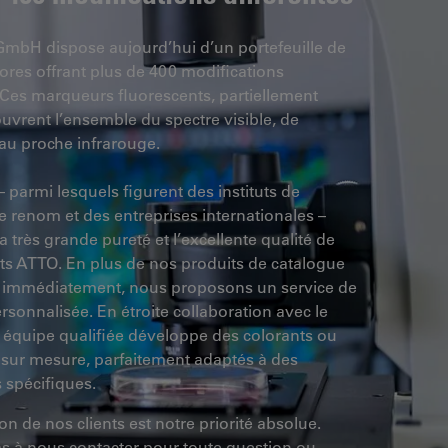
bH dispose aujourd’hui d’un portefeuille de
ores offrant plus de 400 modifications
. Ces marqueurs fluorescents, partiellement
ouvrent l’ensemble du spectre visible, de
t au proche infrarouge.
– parmi lesquels figurent des instituts de
e renom et des entreprises internationales –
a très grande pureté et l’excellente qualité de
ts ATTO. En plus de nos produits de catalogue
 immédiatement, nous proposons un service de
sonnalisée. En étroite collaboration avec le
re équipe qualifiée développe des colorants ou
 sur mesure, parfaitement adaptés à des
 spécifiques.
ion de nos clients est notre priorité absolue.
as à nous contacter pour toute question ou