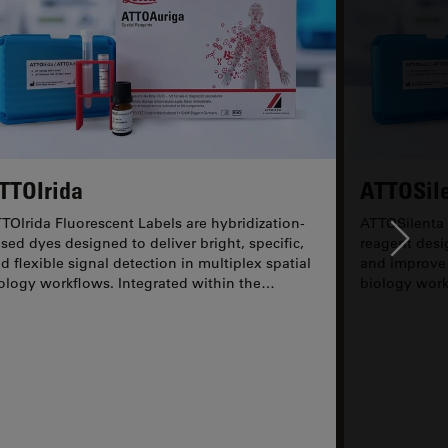
TTOIrida
ATTOSil
TOIrida Fluorescent Labels are hybridization-
ATTOSilenta 
Ne
sed dyes designed to deliver bright, specific,
reagent desi
d flexible signal detection in multiplex spatial
and improve s
ology workflows. Integrated within the
biology work
TOAuriga...
ATTOAuriga..