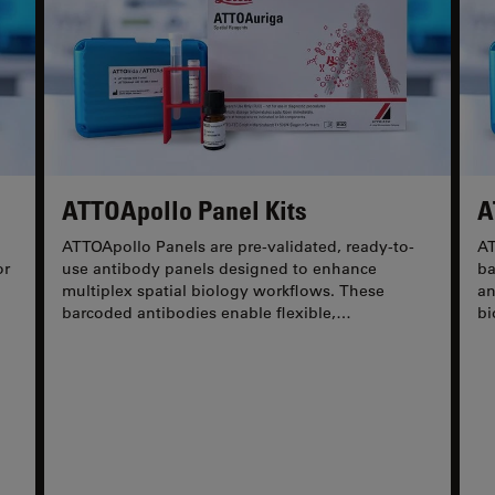
ATTOApollo Panel Kits
A
ATTOApollo Panels are pre-validated, ready-to-
AT
or
use antibody panels designed to enhance
ba
multiplex spatial biology workflows. These
an
barcoded antibodies enable flexible,
bi
hybridization-based labeling with...
AT