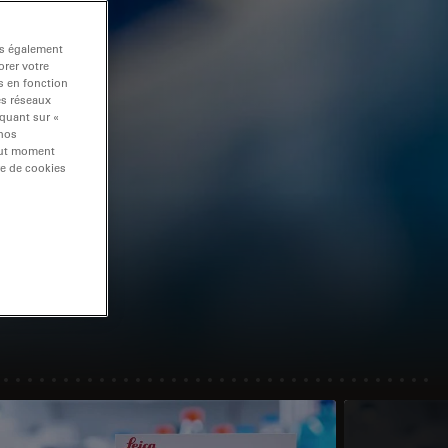
ns également
rer votre
s en fonction
es réseaux
iquant sur «
 nos
tout moment
re de cookies
cle