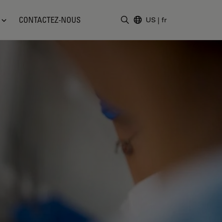
CONTACTEZ-NOUS
US
|
fr
Saisir un terme de recher