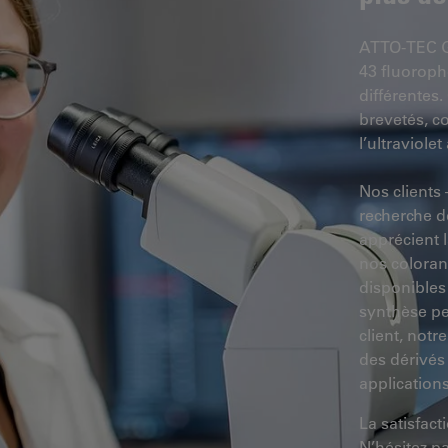
ATTO-TEC Gm
43 fluoroph
différentes
brevetés, c
l’ultraviole
Nos clients 
recherche d
apprécient l
nos coloran
disponibles
synthèse per
client, not
des dérivés
applications
La satisfact
N’hésitez p