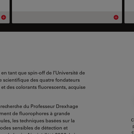
Product details
Product deta
 tant que spin-off de l’Université de
e scientifique des quatre fondateurs
et des colorants fluorescents, acquise
de recherche du Professeur Drexhage
pement de fluorophores à grande
es, les techniques basées sur la
C
des sensibles de détection et
c