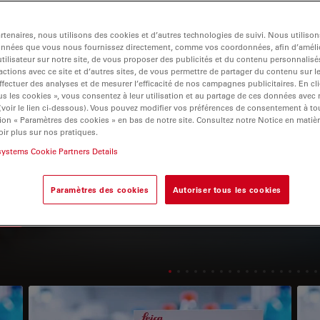
tenaires, nous utilisons des cookies et d’autres technologies de suivi. Nous utiliso
onnées que vous nous fournissez directement, comme vos coordonnées, afin d’amélio
tilisateur sur notre site, de vous proposer des publicités et du contenu personnalisé
actions avec ce site et d’autres sites, de vous permettre de partager du contenu sur l
avigation
ffectuer des analyses et de mesurer l’efficacité de nos campagnes publicitaires. En cl
s les cookies », vous consentez à leur utilisation et au partage de ces données avec
 (voir le lien ci-dessous). Vous pouvez modifier vos préférences de consentement à 
ion « Paramètres des cookies » en bas de notre site. Consultez notre Notice en matiè
Marqueur redox
ir plus sur nos pratiques.
systems Cookie Partners Details
ATTO MB2
t
Avec
, ATTO-TEC propose un dérivé
du colorant redox bien connu Bleu de
méthylène.
Paramètres des cookies
Autoriser tous les cookies
Read arti
ation