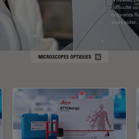
difficulté c
colorants f
vous aider.
MICROSCOPES OPTIQUES
56