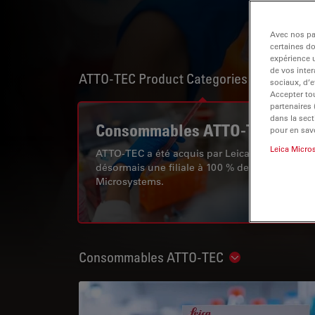
Avec nos par
certaines d
expérience u
de vos inter
ATTO-TEC Product Categories
Show subn
sociaux, d’e
Accepter tou
partenaires
dans la sect
Consommables ATTO-TEC
pour en savo
Leica Micro
ATTO-TEC a été acquis par Leica en 2024 et es
désormais une filiale à 100 % de Leica
Microsystems.
Consommables ATTO-TEC
Show subnavig