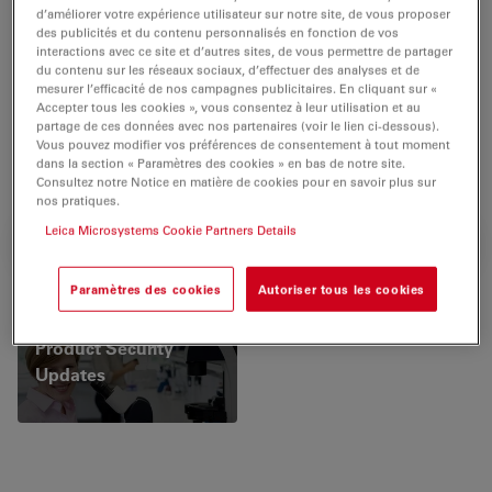
d’améliorer votre expérience utilisateur sur notre site, de vous proposer
permettent à notre entreprise d'apprendre en
des publicités et du contenu personnalisés en fonction de vos
permanence à partir des informations des tests de
interactions avec ce site et d’autres sites, de vous permettre de partager
du contenu sur les réseaux sociaux, d’effectuer des analyses et de
vulnérabilité qui nous ont été transmises par les clients
mesurer l’efficacité de nos campagnes publicitaires. En cliquant sur «
et les chercheurs en sécurité.
Accepter tous les cookies », vous consentez à leur utilisation et au
partage de ces données avec nos partenaires (voir le lien ci-dessous).
Pour plus d'informations sur les derniers produits,
Vous pouvez modifier vos préférences de consentement à tout moment
dans la section « Paramètres des cookies » en bas de notre site.
rendez-vous sur
Consultez notre Notice en matière de cookies pour en savoir plus sur
nos pratiques.
Leica Microsystems Cookie Partners Details
MISES À JOUR SUR LA SÉCURITÉ DES PRODUITS
Paramètres des cookies
Autoriser tous les cookies
Product Security
Updates