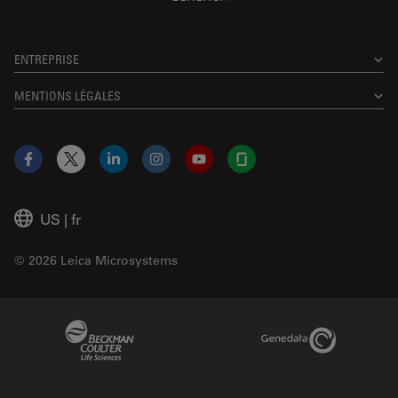
ENTREPRISE
MENTIONS LÉGALES
Facebook
X
LinkedIn
Instagram
YouTube
Glassdoor
US
|
fr
© 2026 Leica Microsystems
Beckman Coulter Link
Genedata Link