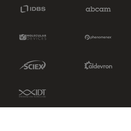
IDBS Link
Abcam Limited
Molecular Devices Link
Phenomenex L
Sciex Link
Aldevron Link
IDT Link