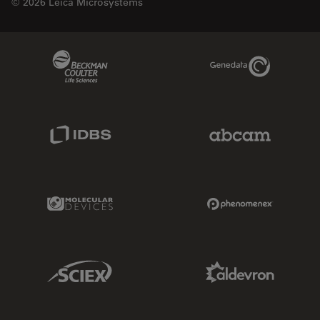
© 2026 Leica Microsystems
Beckman Coulter Link
Genedata Link
IDBS Link
Abcam Limited
Molecular Devices Link
Phenomenex L
Sciex Link
Aldevron Link