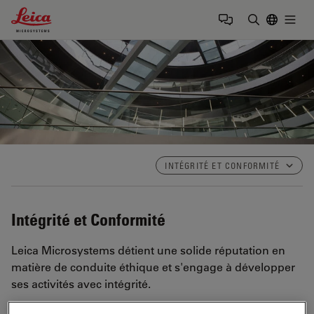
Leica Microsystems Logo
Togg
Saisir un t
INTÉGRITÉ ET CONFORMITÉ
Intégrité et Conformité
Leica Microsystems détient une solide réputation en
matière de conduite éthique et s'engage à développer
ses activités avec intégrité.
Nous sommes reconnus pour traiter avec honnêteté et