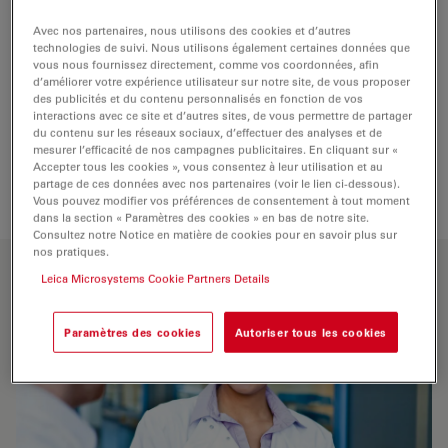
équité nos partenaires car nous pensons que c'est
Avec nos partenaires, nous utilisons des cookies et d’autres
fédérateur et le fondement du succès commercial.
technologies de suivi. Nous utilisons également certaines données que
vous nous fournissez directement, comme vos coordonnées, afin
d’améliorer votre expérience utilisateur sur notre site, de vous proposer
des publicités et du contenu personnalisés en fonction de vos
CONTACTEZ NOUS
interactions avec ce site et d’autres sites, de vous permettre de partager
du contenu sur les réseaux sociaux, d’effectuer des analyses et de
mesurer l’efficacité de nos campagnes publicitaires. En cliquant sur «
Accepter tous les cookies », vous consentez à leur utilisation et au
Connaitre nos fondamentaux sur l'intégrité et
partage de ces données avec nos partenaires (voir le lien ci-dessous).
les activités de conformité.
Vous pouvez modifier vos préférences de consentement à tout moment
dans la section « Paramètres des cookies » en bas de notre site.
Consultez notre Notice en matière de cookies pour en savoir plus sur
nos pratiques.
Leica Microsystems Cookie Partners Details
Paramètres des cookies
Autoriser tous les cookies