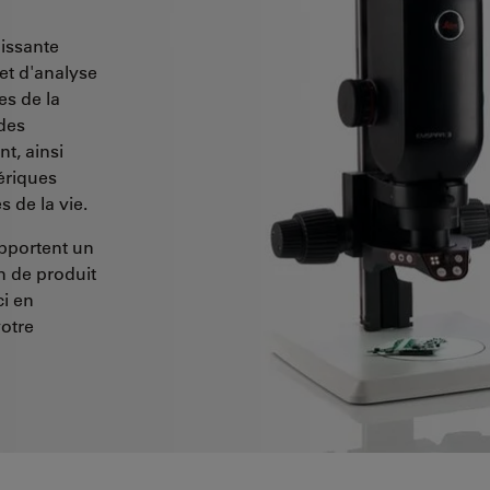
issante
et d'analyse
es de la
 des
t, ainsi
ériques
s de la vie.
apportent un
n de produit
ci en
votre