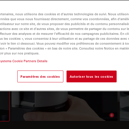
tenaires, nous utilisons des cookies et d’autres technologies de suivi. Nous utiliso
onnées que vous nous fournissez directement, comme vos coordonnées, afin d’amélio
tilisateur sur notre site, de vous proposer des publicités et du contenu personnalisé
actions avec ce site et d’autres sites, de vous permettre de partager du contenu sur l
ffectuer des analyses et de mesurer l’efficacité de nos campagnes publicitaires. En cl
s les cookies », vous consentez à leur utilisation et au partage de ces données avec
 (voir le lien ci-dessous). Vous pouvez modifier vos préférences de consentement à 
ion « Paramètres des cookies » en bas de notre site. Consultez notre Notice en matiè
POURQUOI UTILISER LES MICROSCOPES
ir plus sur nos pratiques.
NUMÉRIQUES LEICA?
systems Cookie Partners Details
Inspection, documentation et
Paramètres des cookies
Autoriser tous les cookies
analyse sans oculaires
Read arti