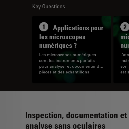
Key Questions
1
2
Applications pour
les microscopes
mi
numériques ?
nu
Les microscopes numériques
L’at
sont les instruments parfaits
inst
pour analyser et documenter des
son
pièces et des échantillons
est 
pendant le processus de
simp
recherche et développement
tâch
(R&D), la fabrication et
l’inspection, le contrôle et
l’assurance qualité (QC/QA) ou
l’analyse des défaillances.
Inspection, documentation et
analyse sans oculaires