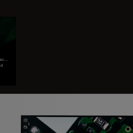
c le
nd
es
s de