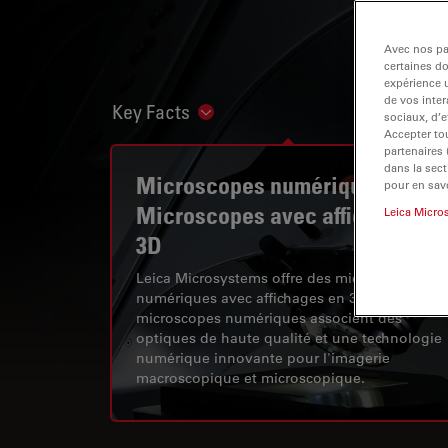
Avec nos par
certaines d
expérience u
de vos inter
Key Facts
Show subnavigation
sociaux, d’e
Accepter tou
partenaires
dans la sect
Microscopes numériques |
pour en savo
Microscopes avec affichage en
Leica Micro
3D
Leica Microsystems offre des microscopes
numériques avec affichages en 3D. Nos
microscopes numériques associent des
optiques de haute qualité et une technologie
numérique innovante pour l'imagerie
macroscopique et microscopique.