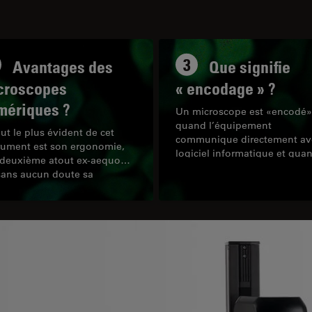
3
Avantages des
Que signifie
croscopes
« encodage » ?
mériques ?
Un microscope est «encodé»
quand l’équipement
out le plus évident de cet
communique directement ave
rument est son ergonomie,
logiciel informatique et qua
 deuxième atout ex-aequo
des valeurs de paramètres
sans aucun doute sa
spécifiques sont suivies et
licité d’utilisation dans les
enregistrées avec les donné
es de routine.
d’image. Ces valeurs de
paramètres spécifiques sont
définies et par conséquent
désignées comme des valeur
paramètres encodées.