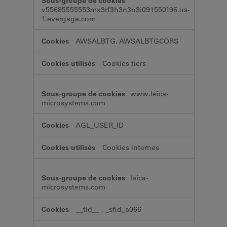
de
v55685555553mx3rf3h3n3n3i091550196.us-
fonctionnalité
1.evergage.com
AWSALBTG, AWSALBTGCORS
Cookies tiers
www.leica-
microsystems.com
AGL_USER_ID
Cookies internes
leica-
microsystems.com
__tld__
,
_sfid_a066