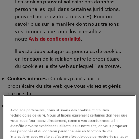
Les cookies peuvent collecter des données
personnelles (qui, dans certaines juridictions,
peuvent inclure votre adresse IP). Pour en
savoir plus sur la manière dont nous traitons
vos données personnelles, consultez
notre
Avis de confidentialité
.
Il existe deux catégories générales de cookies
en fonction de la relation entre le propriétaire
du cookie et le site web sur lequel il se trouve.
Cookies internes :
Cookies placés par le
propriétaire du site web que vous visitez et gérés
par ce site.
Cookies tiers :
Cookies placés par une personne
Avec nos partenaires, nous utilisons des cookies et d’autres
autre que le propriétaire du site, généralement à
technologies de suivi. Nous utilisons également certaines données que
sa demande. C’est par exemple le cas lorsque la
vous nous fournissez directement, comme vos coordonnées, afin
d’améliorer votre expérience utilisateur sur notre site, de vous proposer
partie du site que vous visitez utilise un outil
des publicités et du contenu personnalisés en fonction de vos
d'analyse ou de marketing automatisé tiers, ou
interactions avec ce site et d’autres sites, de vous permettre de partager