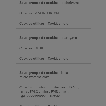
c.clarity.ms
ANONCHK, SM
Cookies tiers
clarity.ms
MUID
Cookies tiers
leica-
microsystems.com
__utmz
,
__utmzses
,
FPAU
,
_clsk
,
FPLC
,
_clck
,
FPID
,
_ga
,
_ga_xxxxxxxxxx
,
_uetvid