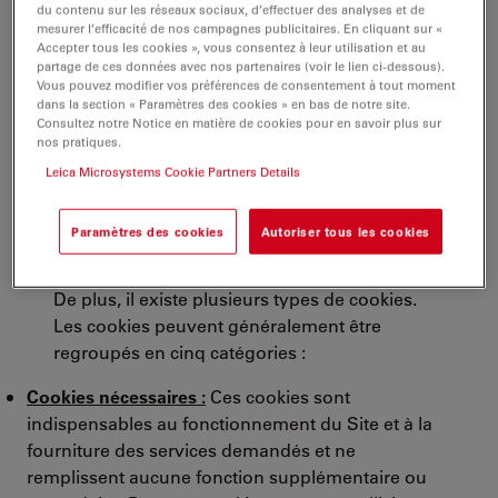
du contenu sur les réseaux sociaux, d’effectuer des analyses et de
qu'il intègre du contenu provenant d'un autre site
mesurer l’efficacité de nos campagnes publicitaires. En cliquant sur «
(comme YouTube ou Facebook). Nous vous
Accepter tous les cookies », vous consentez à leur utilisation et au
invitons à consulter les politiques de
partage de ces données avec nos partenaires (voir le lien ci-dessous).
Vous pouvez modifier vos préférences de consentement à tout moment
confidentialité et en matière de cookies de ces
dans la section « Paramètres des cookies » en bas de notre site.
services pour savoir comment ces tiers utilisent
Consultez notre Notice en matière de cookies pour en savoir plus sur
nos pratiques.
les cookies et si vos données stockées dans les
cookies seront transférées vers un pays tiers.
Leica Microsystems Cookie Partners Details
Vous trouverez une liste des tiers qui placent des
cookies sur le Site en cliquant
Paramètres des
Paramètres des cookies
Autoriser tous les cookies
cookies
.
De plus, il existe plusieurs types de cookies.
Les cookies peuvent généralement être
regroupés en cinq catégories :
Cookies nécessaires :
Ces cookies sont
indispensables au fonctionnement du Site et à la
fourniture des services demandés et ne
remplissent aucune fonction supplémentaire ou