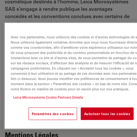
cosmétique destinés à l’homme, Leica Microsystèmes
SAS s’engage à rendre publique les avantages
concédés et les conventions conclues avec certains de
nos clients acteurs de la santé.
Le décret, dans son intégralité, est accessible sur ce
Avec nos partenaires, nous utilisons des cookies et d’autres technologies de s
Nous utilisons également certaines données que vous nous fournissez direct
lien.
comme vos coordonnées, afin d’améliorer votre expérience utilisateur sur notre
de vous proposer des publicités et du contenu personnalisés en fonction de 
http://www.legifrance.gouv.fr/affichTexte.do?
interactions avec ce site et d’autres sites, de vous permettre de partager du c
cidTexte=JORFTEXT000027434029&dateTexte=&categori
sur les réseaux sociaux, d’effectuer des analyses et de mesurer l’efficacité de 
campagnes publicitaires. En cliquant sur « Accepter tous les cookies », vous
consentez à leur utilisation et au partage de ces données avec nos partenaires 
Ces informations seront régulièrement mises à jour.
lien ci-dessous). Vous pouvez modifier vos préférences de consentement à to
Leica Microsystèmes SAS n'a pas eu d'interactions à
moment dans la section « Paramètres des cookies » en bas de notre site. Cons
déclarer avec des acteurs du secteur de la santé au
notre Notice en matière de cookies pour en savoir plus sur nos pratiques.
cours du T1/T2 2024.
Leica Microsystems Cookie Partners Details
Paramètres des cookies
Autoriser tous les cookies
Mentions Légales