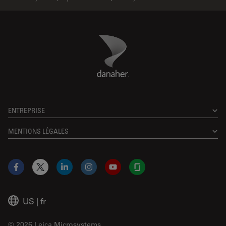
Danaher Logo
Footer
ENTREPRISE
MENTIONS LÉGALES
Facebook
X
LinkedIn
Instagram
YouTube
Glassdoor
US
|
fr
© 2026 Leica Microsystems