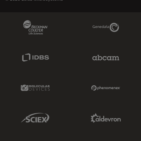
Beckman Coulter Link
Genedata Link
IDBS Link
Abcam Limited
Molecular Devices Link
Phenomenex L
Sciex Link
Aldevron Link